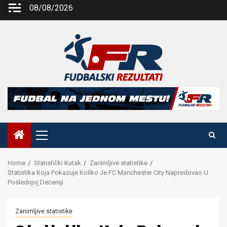
Skip
08/08/2026
to
content
Primary
Menu
Home
Statistički Kutak
Zanimljive statistike
Statistika Koja Pokazuje Koliko Je FC Manchester City Napredovao U
Poslednjoj Deceniji
Zanimljive statistike