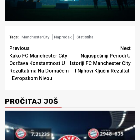
ManchesterCity
Napredak
Statistika
Tags:
Post
Previous
Next
Kako FC Manchester City
Najuspešniji Periodi U
navigation
Održava Konstantnost U
Istoriji FC Manchester City
Rezultatima Na Domaćem
I Njihovi Ključni Rezultati
I Evropskom Nivou
PROČITAJ JOŠ