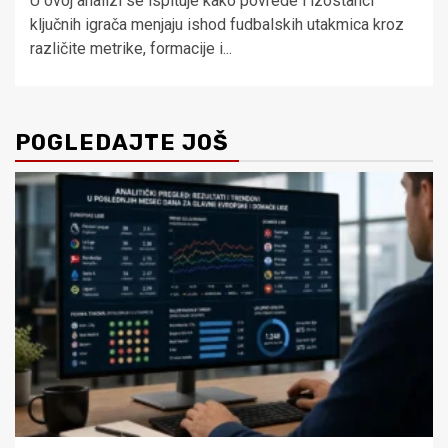
U ovoj analizi se ispituje kako povrede i izostanci
ključnih igrača menjaju ishod fudbalskih utakmica kroz
različite metrike, formacije i...
POGLEDAJTE JOŠ