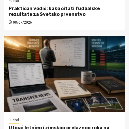
Fudbal
Praktičan vodič: kako čitati fudbalske
rezultate za Svetsko prvenstvo
08/07/2026
Fudbal
Uticaj letnjeg i zimskog prelaznog roka na