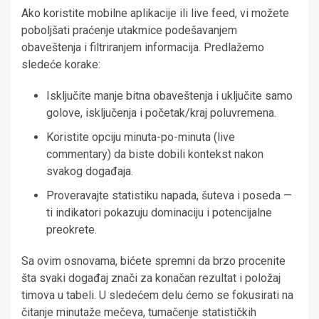
Ako koristite mobilne aplikacije ili live feed, vi možete
poboljšati praćenje utakmice podešavanjem
obaveštenja i filtriranjem informacija. Predlažemo
sledeće korake:
Isključite manje bitna obaveštenja i uključite samo
golove, isključenja i početak/kraj poluvremena.
Koristite opciju minuta-po-minuta (live
commentary) da biste dobili kontekst nakon
svakog događaja.
Proveravajte statistiku napada, šuteva i poseda —
ti indikatori pokazuju dominaciju i potencijalne
preokrete.
Sa ovim osnovama, bićete spremni da brzo procenite
šta svaki događaj znači za konačan rezultat i položaj
timova u tabeli. U sledećem delu ćemo se fokusirati na
čitanje minutaže mečeva, tumačenje statističkih