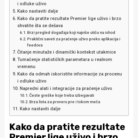
i odluke uživo
Kako nastaviti dalje
Kako da pratite rezultate Premier lige uživo i brzo
shvatite šta se dešava
Brzi pregled događaja koji najviše utiču na ishod
Praktični saveti za praćenje uživo preko aplikacija i
feedova
Čitanje minutaže i dinamički kontekst utakmice
Tumačenje statističkih parametara u realnom
vremenu
Kako da odmah iskoristite informacije za procenu
i odluke uživo
Napredni alati i integracije za praćenje uživo
Česte greške koje treba izbegavati
Brza lista za proveru pre i tokom meča
Kako nastaviti dalje
Kako da pratite rezultate
Premier lige uživo i brzo