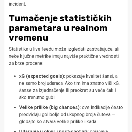
incident.
Tumačenje statističkih
parametara u realnom
vremenu
Statistika u live feedu može izgledati zastrašujuće, ali
neke ključne metrike imaju najviše praktične vrednosti
za brze procene:
xG (expected goals):
pokazuje kvalitet šansi, a
ne samo broj udaraca. Ako tim ima znatno viši xG,
šanse za izjednačenje ili preokret su veće čak i
ako trenutno gubi.
Velike prilike (big chances):
ove indikacije često
predviđaju gol bolje od ukupnog broja šuteva —
gledajte ko stvara velike prilike i kada.
Udaranja u okvir i post-shot xG:
pojačava