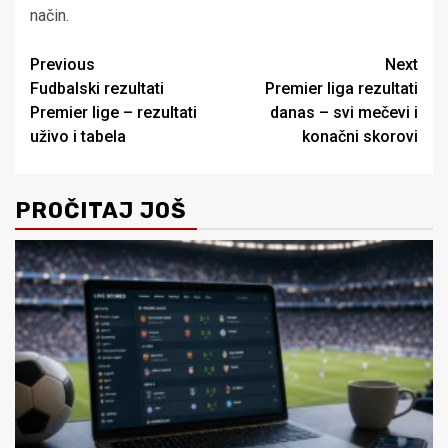
način.
Post
Previous
Next
Fudbalski rezultati
Premier liga rezultati
navigation
Premier lige – rezultati
danas – svi mečevi i
uživo i tabela
konačni skorovi
PROČITAJ JOŠ