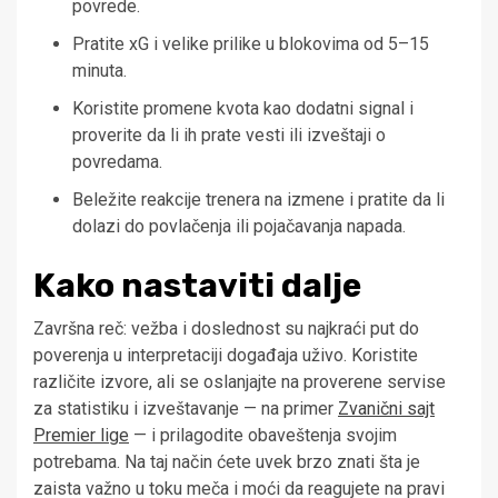
povrede.
Pratite xG i velike prilike u blokovima od 5–15
minuta.
Koristite promene kvota kao dodatni signal i
proverite da li ih prate vesti ili izveštaji o
povredama.
Beležite reakcije trenera na izmene i pratite da li
dolazi do povlačenja ili pojačavanja napada.
Kako nastaviti dalje
Završna reč: vežba i doslednost su najkraći put do
poverenja u interpretaciji događaja uživo. Koristite
različite izvore, ali se oslanjajte na proverene servise
za statistiku i izveštavanje — na primer
Zvanični sajt
Premier lige
— i prilagodite obaveštenja svojim
potrebama. Na taj način ćete uvek brzo znati šta je
zaista važno u toku meča i moći da reagujete na pravi