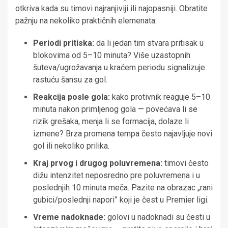
otkriva kada su timovi najranjiviji ili najopasniji. Obratite
pažnju na nekoliko praktičnih elemenata:
Periodi pritiska:
da li jedan tim stvara pritisak u
blokovima od 5–10 minuta? Više uzastopnih
šuteva/ugrožavanja u kraćem periodu signalizuje
rastuću šansu za gol.
Reakcija posle gola:
kako protivnik reaguje 5–10
minuta nakon primljenog gola — povećava li se
rizik grešaka, menja li se formacija, dolaze li
izmene? Brza promena tempa često najavljuje novi
gol ili nekoliko prilika.
Kraj prvog i drugog poluvremena:
timovi često
dižu intenzitet neposredno pre poluvremena i u
poslednjih 10 minuta meča. Pazite na obrazac „rani
gubici/poslednji napori” koji je čest u Premier ligi.
Vreme nadoknade:
golovi u nadoknadi su česti u