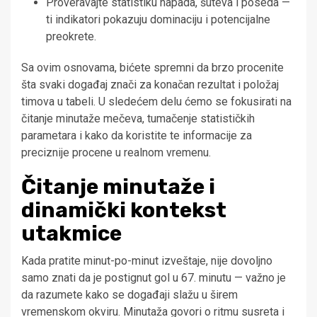
Proveravajte statistiku napada, šuteva i poseda —
ti indikatori pokazuju dominaciju i potencijalne
preokrete.
Sa ovim osnovama, bićete spremni da brzo procenite
šta svaki događaj znači za konačan rezultat i položaj
timova u tabeli. U sledećem delu ćemo se fokusirati na
čitanje minutaže mečeva, tumačenje statističkih
parametara i kako da koristite te informacije za
preciznije procene u realnom vremenu.
Čitanje minutaže i
dinamički kontekst
utakmice
Kada pratite minut-po-minut izveštaje, nije dovoljno
samo znati da je postignut gol u 67. minutu — važno je
da razumete kako se događaji slažu u širem
vremenskom okviru. Minutaža govori o ritmu susreta i