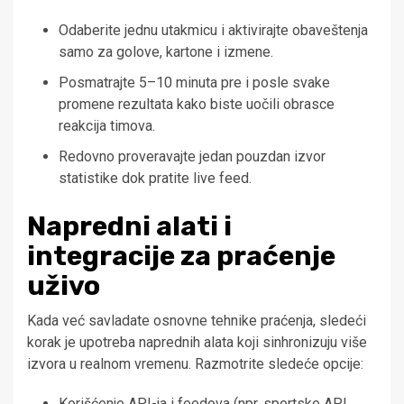
Odaberite jednu utakmicu i aktivirajte obaveštenja
samo za golove, kartone i izmene.
Posmatrajte 5–10 minuta pre i posle svake
promene rezultata kako biste uočili obrasce
reakcija timova.
Redovno proveravajte jedan pouzdan izvor
statistike dok pratite live feed.
Napredni alati i
integracije za praćenje
uživo
Kada već savladate osnovne tehnike praćenja, sledeći
korak je upotreba naprednih alata koji sinhronizuju više
izvora u realnom vremenu. Razmotrite sledeće opcije:
Korišćenje API-ja i feedova (npr. sportske API