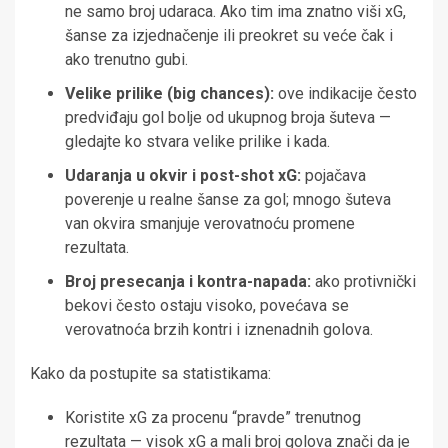
ne samo broj udaraca. Ako tim ima znatno viši xG,
šanse za izjednačenje ili preokret su veće čak i
ako trenutno gubi.
Velike prilike (big chances):
ove indikacije često
predviđaju gol bolje od ukupnog broja šuteva —
gledajte ko stvara velike prilike i kada.
Udaranja u okvir i post-shot xG:
pojačava
poverenje u realne šanse za gol; mnogo šuteva
van okvira smanjuje verovatnoću promene
rezultata.
Broj presecanja i kontra-napada:
ako protivnički
bekovi često ostaju visoko, povećava se
verovatnoća brzih kontri i iznenadnih golova.
Kako da postupite sa statistikama:
Koristite xG za procenu “pravde” trenutnog
rezultata — visok xG a mali broj golova znači da je