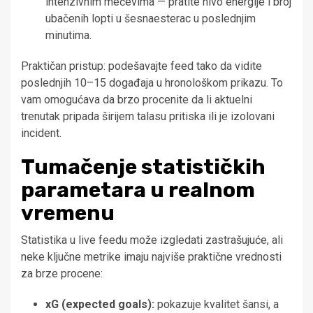
intenzivnim mečevima — pratite nivo energije i broj
ubačenih lopti u šesnaesterac u poslednjim
minutima.
Praktičan pristup: podešavajte feed tako da vidite
poslednjih 10–15 događaja u hronološkom prikazu. To
vam omogućava da brzo procenite da li aktuelni
trenutak pripada širijem talasu pritiska ili je izolovani
incident.
Tumačenje statističkih
parametara u realnom
vremenu
Statistika u live feedu može izgledati zastrašujuće, ali
neke ključne metrike imaju najviše praktične vrednosti
za brze procene:
xG (expected goals):
pokazuje kvalitet šansi, a