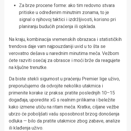
Za brze procene forme: ako tim redovno stvara
pritiske u određenim minutnim zonama, to je
signal o njihovoj taktici i izdržljivosti, korisno pri
planiranju budućih praćenja ili opklada.
Na kraju, kombinacija vremenskih obrazaca i statističkih
trendova daje vam najpouzdaniji uvid u to šta se
verovatno dešava u narednim minutima meča. Vežbom
ćete razviti osećaj za obrasce i moći brže da reagujete
na ključne trenutke.
Da biste stekli sigurnost u praćenju Premier lige uživo,
preporučujemo da odvojite nekoliko utakmica i
primenite korake iz praksa: pratite poslednjih 10–15
događaja, uporedite xG s realnim prilikama i beležite
kako izmene utiču na ritam meča. Kratke, ciljane vežbe
ubrzo će poboljšati vašu sposobnost brzog donošenja
odluka — bilo da pratite utakmice zbog zabave, analize
ili klađenja uživo.