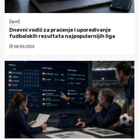
[Sport]
Dnevni vodič za praćenje i upoređivanje
fudbalskih rezultata najpopularnijih liga
08/05/2026