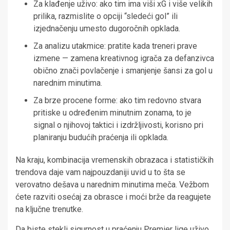
Za klađenje uživo: ako tim ima viši xG i više velikih
prilika, razmislite o opciji “sledeći gol” ili
izjednačenju umesto dugoročnih opklada.
Za analizu utakmice: pratite kada treneri prave
izmene — zamena kreativnog igrača za defanzivca
obično znači povlačenje i smanjenje šansi za gol u
narednim minutima.
Za brze procene forme: ako tim redovno stvara
pritiske u određenim minutnim zonama, to je
signal o njihovoj taktici i izdržljivosti, korisno pri
planiranju budućih praćenja ili opklada.
Na kraju, kombinacija vremenskih obrazaca i statističkih
trendova daje vam najpouzdaniji uvid u to šta se
verovatno dešava u narednim minutima meča. Vežbom
ćete razviti osećaj za obrasce i moći brže da reagujete
na ključne trenutke.
Da biste stekli sigurnost u praćenju Premier lige uživo,