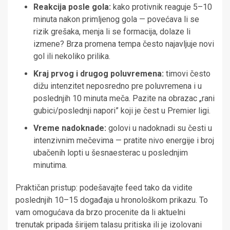
Reakcija posle gola:
kako protivnik reaguje 5–10
minuta nakon primljenog gola — povećava li se
rizik grešaka, menja li se formacija, dolaze li
izmene? Brza promena tempa često najavljuje novi
gol ili nekoliko prilika.
Kraj prvog i drugog poluvremena:
timovi često
dižu intenzitet neposredno pre poluvremena i u
poslednjih 10 minuta meča. Pazite na obrazac „rani
gubici/poslednji napori” koji je čest u Premier ligi.
Vreme nadoknade:
golovi u nadoknadi su česti u
intenzivnim mečevima — pratite nivo energije i broj
ubačenih lopti u šesnaesterac u poslednjim
minutima.
Praktičan pristup: podešavajte feed tako da vidite
poslednjih 10–15 događaja u hronološkom prikazu. To
vam omogućava da brzo procenite da li aktuelni
trenutak pripada širijem talasu pritiska ili je izolovani