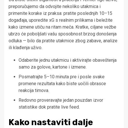
preporučujemo da odvojite nekoliko utakmica i
primenite korake iz praksa: pratite poslednjih 10–15
događaja, uporedite xG s realnim prilikama i beležite
kako izmene utiču na ritam meča. Kratke, ciljane vežbe
ubrzo će poboljšati vašu sposobnost brzog donošenja
odluka — bilo da pratite utakmice zbog zabave, analize
ili klađenja uživo.
Odaberite jednu utakmicu i aktivirajte obaveštenja
samo za golove, kartone i izmene.
Posmatrajte 5–10 minuta pre i posle svake
promene rezultata kako biste uočili obrasce
reakcija timova.
Redovno proveravajte jedan pouzdan izvor
statistike dok pratite live feed.
Kako nastaviti dalje