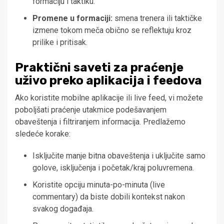
formaciju i taktiku.
Promene u formaciji:
smena trenera ili taktičke
izmene tokom meča obično se reflektuju kroz
prilike i pritisak.
Praktični saveti za praćenje
uživo preko aplikacija i feedova
Ako koristite mobilne aplikacije ili live feed, vi možete
poboljšati praćenje utakmice podešavanjem
obaveštenja i filtriranjem informacija. Predlažemo
sledeće korake:
Isključite manje bitna obaveštenja i uključite samo
golove, isključenja i početak/kraj poluvremena.
Koristite opciju minuta-po-minuta (live
commentary) da biste dobili kontekst nakon
svakog događaja.