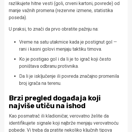
razlikujete hitne vesti (goli, crveni kartoni, povrede) od
manje važnih promena (rezervne izmene, statistika
poseda).
U praksi, to znači da prvo obratite pažnju na:
Vreme na satu utakmice kada je postignut gol —
rani i kasni golovi menjaju taktiku timova.
Ko je postigao gol i da li je to igrač koji često
poništava odbranu protivnika.
Da li je isključenje ili povreda značajno promenila
broj igrača na terenu.
Brzi pregled događaja koji
najviše utiču na ishod
Kao posmatrač ili kladioničar, verovatno želite da
identifikujete signale koji najbrže menjaju verovatnoću
pobede. Vi treba da pratite nekoliko ključnih tipova