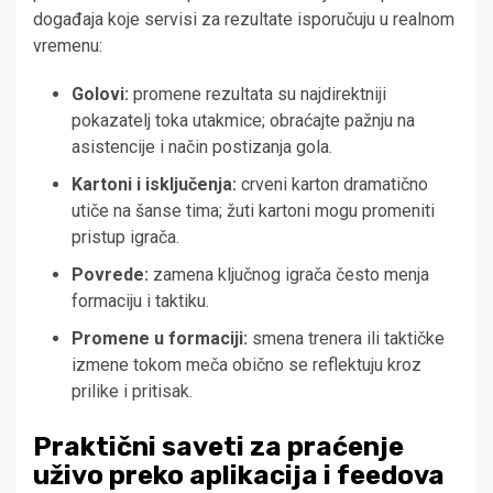
događaja koje servisi za rezultate isporučuju u realnom
vremenu:
Golovi:
promene rezultata su najdirektniji
pokazatelj toka utakmice; obraćajte pažnju na
asistencije i način postizanja gola.
Kartoni i isključenja:
crveni karton dramatično
utiče na šanse tima; žuti kartoni mogu promeniti
pristup igrača.
Povrede:
zamena ključnog igrača često menja
formaciju i taktiku.
Promene u formaciji:
smena trenera ili taktičke
izmene tokom meča obično se reflektuju kroz
prilike i pritisak.
Praktični saveti za praćenje
uživo preko aplikacija i feedova