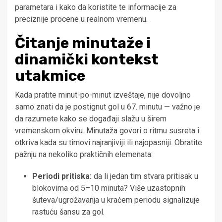
parametara i kako da koristite te informacije za
preciznije procene u realnom vremenu.
Čitanje minutaže i
dinamički kontekst
utakmice
Kada pratite minut-po-minut izveštaje, nije dovoljno
samo znati da je postignut gol u 67. minutu — važno je
da razumete kako se događaji slažu u širem
vremenskom okviru. Minutaža govori o ritmu susreta i
otkriva kada su timovi najranjiviji ili najopasniji. Obratite
pažnju na nekoliko praktičnih elemenata:
Periodi pritiska:
da li jedan tim stvara pritisak u
blokovima od 5–10 minuta? Više uzastopnih
šuteva/ugrožavanja u kraćem periodu signalizuje
rastuću šansu za gol.