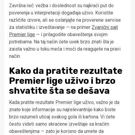
Završna reč: vežba i doslednost su najkraći put do
poverenja u interpretaciji događaja uživo. Koristite
različite izvore, ali se oslanjajte na proverene servise
za statistiku i izveštavanje — na primer
Zvanični sajt
Premier lige
— i prilagodite obaveštenja svojim
potrebama. Na taj način ćete uvek brzo znati šta je
zaista važno u toku meča i moći da reagujete na pravi
način.
Kako da pratite rezultate
Premier lige uživo i brzo
shvatite šta se dešava
Kada pratite rezultate Premier lige uživo, važno je da
znate koje informacije su najrelevantnije kako biste
brzo razumeli uticaj svakog gola ili kartona. Vi ćete
često videti samo skraćene izveštaje sa kraćim
obaveštenjima — zato je korisno da umete da