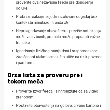
proverite dva nezavisna feeda pre donošenja
odluke.
Prebrza reakcija na jedan izolovani događaj bez
konteksta minutaže i trenda xG.
Neprilagođavanje obaveštenja: previše notifikacija
može vas zbuniti, premalo može propustiti važne
trenutke.
Ignorisanje fizičkog stanja tima i rasporeda (npr.
zasićenost utakmicama), što utiče na rizik povreda
i pad forme.
Brza lista za proveru pre i
tokom meča
Proverite izvor feeda i sinhronizujte ga sa video
prenosom.
Postavite obaveštenja na golove, crvene kartone i