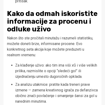
pritisak.
Kako da odmah iskoristite
informacije za procenu i
odluke uživo
Nakon što ste pročitali minutažu i razumeli statistiku,
možete doneti brze, informisane procene. Evo
konkretnog seta akcija koje možete preduzeti u
realnom vremenu:
Za klađenje uživo: ako tim ima viši xG i više velikih
prilika, razmislite o opciji “sledeći gol” ili
izjednačenju umesto dugoročnih opklada.
Za analizu utakmice: pratite kada treneri prave
izmene — zamena kreativnog igrača za defanzivca
obično znači povlačenje i smanjenje šansi za gol u
narednim minutima.