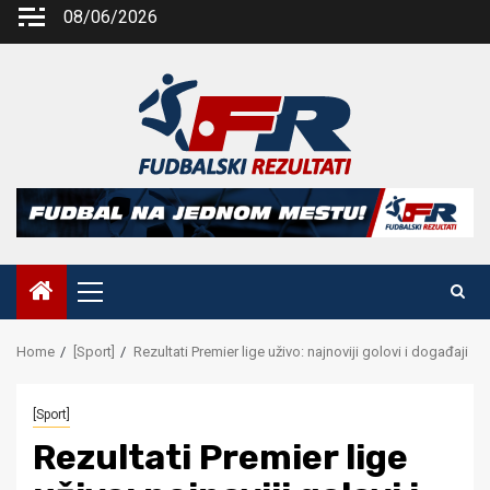
Skip
08/06/2026
to
content
Primary
Menu
Home
[Sport]
Rezultati Premier lige uživo: najnoviji golovi i događaji
[Sport]
Rezultati Premier lige