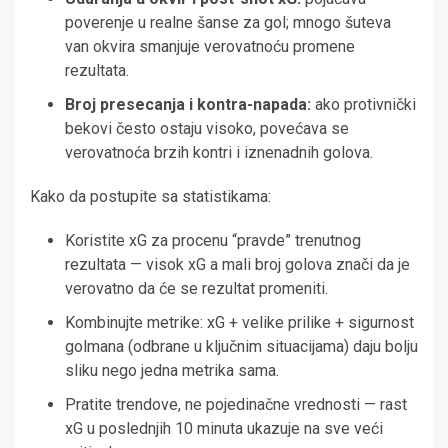
poverenje u realne šanse za gol; mnogo šuteva
van okvira smanjuje verovatnoću promene
rezultata.
Broj presecanja i kontra-napada:
ako protivnički
bekovi često ostaju visoko, povećava se
verovatnoća brzih kontri i iznenadnih golova.
Kako da postupite sa statistikama:
Koristite xG za procenu “pravde” trenutnog
rezultata — visok xG a mali broj golova znači da je
verovatno da će se rezultat promeniti.
Kombinujte metrike: xG + velike prilike + sigurnost
golmana (odbrane u ključnim situacijama) daju bolju
sliku nego jedna metrika sama.
Pratite trendove, ne pojedinačne vrednosti — rast
xG u poslednjih 10 minuta ukazuje na sve veći