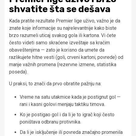
shvatite šta se dešava
Kada pratite rezultate Premier lige uživo, važno je da
znate koje informacije su najrelevantnije kako biste
brzo razumeli uticaj svakog gola ili kartona. Vi ćete
često videti samo skraćene izveštaje sa kraćim
obaveštenjima — zato je korisno da umete da
razlikujete hitne vesti (goli, crveni kartoni, povrede) od
manje važnih promena (rezervne izmene, statistika
poseda).
U praksi, to znači da prvo obratite pažnju na:
Vreme na satu utakmice kada je postignut gol —
rani i kasni golovi menjaju taktiku timova.
Ko je postigao gol i da li je to igrač koji često
poništava odbranu protivnika.
Da li je isključenje ili povreda značajno promenila