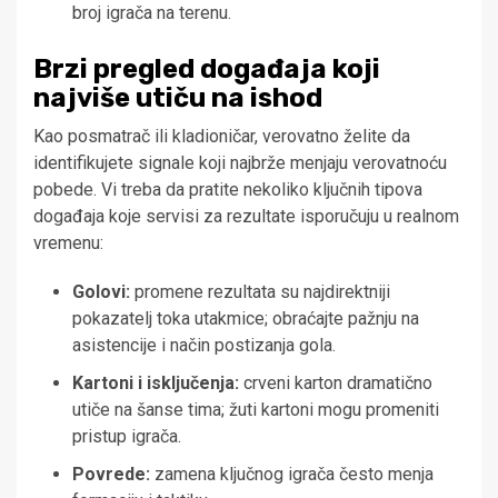
broj igrača na terenu.
Brzi pregled događaja koji
najviše utiču na ishod
Kao posmatrač ili kladioničar, verovatno želite da
identifikujete signale koji najbrže menjaju verovatnoću
pobede. Vi treba da pratite nekoliko ključnih tipova
događaja koje servisi za rezultate isporučuju u realnom
vremenu:
Golovi:
promene rezultata su najdirektniji
pokazatelj toka utakmice; obraćajte pažnju na
asistencije i način postizanja gola.
Kartoni i isključenja:
crveni karton dramatično
utiče na šanse tima; žuti kartoni mogu promeniti
pristup igrača.
Povrede:
zamena ključnog igrača često menja