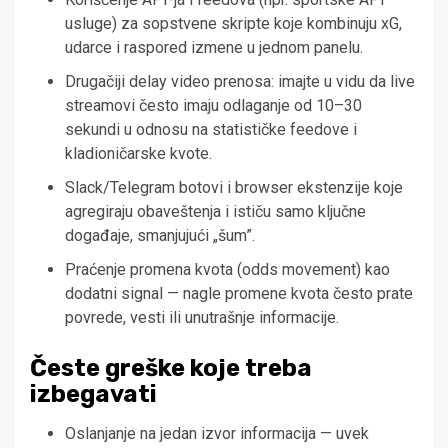
usluge) za sopstvene skripte koje kombinuju xG,
udarce i raspored izmene u jednom panelu.
Drugačiji delay video prenosa: imajte u vidu da live
streamovi često imaju odlaganje od 10–30
sekundi u odnosu na statističke feedove i
kladioničarske kvote.
Slack/Telegram botovi i browser ekstenzije koje
agregiraju obaveštenja i ističu samo ključne
događaje, smanjujući „šum”.
Praćenje promena kvota (odds movement) kao
dodatni signal — nagle promene kvota često prate
povrede, vesti ili unutrašnje informacije.
Česte greške koje treba
izbegavati
Oslanjanje na jedan izvor informacija — uvek