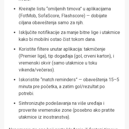
Kreirajte listu “omiljenih timova” u aplikacijama
(FotMob, SofaScore, Flashscore) — dobijate
ciljana obaveštenja samo za njih.
Isključite notifikacije za manje bitne lige i utakmice
kako bi mobilni ostao čist tokom dana.
Koristite filtere unutar aplikacija: takmičenje
(Premier liga), tip događaja (gol, crveni karton), i
vremenski okvir (samo utakmice u toku
vikenda/večeras).
Iskoristite “match reminders” — obaveštenja 15–5
minuta pre početka, a zatim gol/rezultat po
potrebi.
Sinhronizujte podešavanja na više uređaja i
proverite vremenske zone (posebno ako pratite
utakmice iz inostranstva).