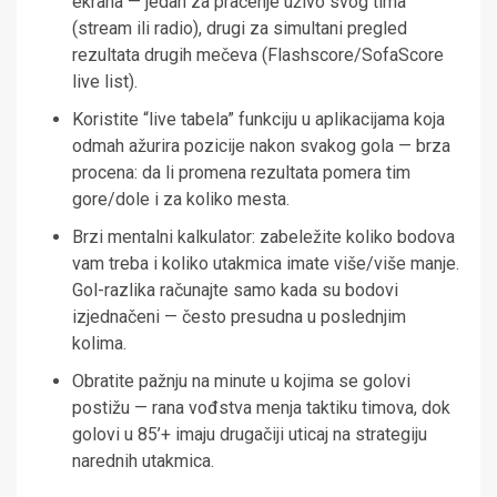
ekrana — jedan za praćenje uživo svog tima
(stream ili radio), drugi za simultani pregled
rezultata drugih mečeva (Flashscore/SofaScore
live list).
Koristite “live tabela” funkciju u aplikacijama koja
odmah ažurira pozicije nakon svakog gola — brza
procena: da li promena rezultata pomera tim
gore/dole i za koliko mesta.
Brzi mentalni kalkulator: zabeležite koliko bodova
vam treba i koliko utakmica imate više/više manje.
Gol-razlika računajte samo kada su bodovi
izjednačeni — često presudna u poslednjim
kolima.
Obratite pažnju na minute u kojima se golovi
postižu — rana vođstva menja taktiku timova, dok
golovi u 85’+ imaju drugačiji uticaj na strategiju
narednih utakmica.