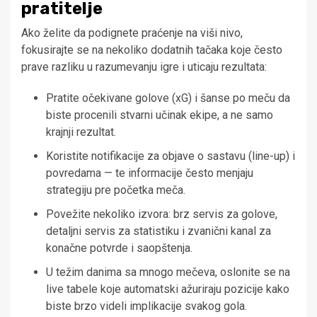
pratitelje
Ako želite da podignete praćenje na viši nivo,
fokusirajte se na nekoliko dodatnih tačaka koje često
prave razliku u razumevanju igre i uticaju rezultata:
Pratite očekivane golove (xG) i šanse po meču da
biste procenili stvarni učinak ekipe, a ne samo
krajnji rezultat.
Koristite notifikacije za objave o sastavu (line-up) i
povredama — te informacije često menjaju
strategiju pre početka meča.
Povežite nekoliko izvora: brz servis za golove,
detaljni servis za statistiku i zvanični kanal za
konačne potvrde i saopštenja.
U težim danima sa mnogo mečeva, oslonite se na
live tabele koje automatski ažuriraju pozicije kako
biste brzo videli implikacije svakog gola.