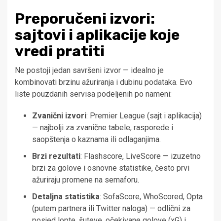
Preporučeni izvori:
sajtovi i aplikacije koje
vredi pratiti
Ne postoji jedan savršeni izvor — idealno je
kombinovati brzinu ažuriranja i dubinu podataka. Evo
liste pouzdanih servisa podeljenih po nameni:
Zvanični izvori
: Premier League (sajt i aplikacija)
— najbolji za zvanične tabele, rasporede i
saopštenja o kaznama ili odlaganjima.
Brzi rezultati
: Flashscore, LiveScore — izuzetno
brzi za golove i osnovne statistike, često prvi
ažuriraju promene na semaforu.
Detaljna statistika
: SofaScore, WhoScored, Opta
(putem partnera ili Twitter naloga) — odlični za
posjed lopte, šuteve, očekivane golove (xG) i