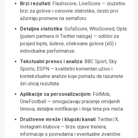
Brzi rezultati
: Flashscore, LiveScore — izuzetno
brzi za golove i osnovne statistike, često prvi
ažuriraju promene na semaforu.
Detaljna statistika
: SofaScore, WhoScored, Opta
(putem partnera ili Twitter naloga) — odlični za
posjed lopte, šuteve, očekivane golove (xG) i
individualne performanse.
Tekstualni prenos i analiza
: BBC Sport, Sky
Sports, ESPN — kvalitetni komentari uživo i
kontekstualne analize koje pomažu da razumete
širi uticaj rezultata.
Aplikacije sa personalizacijom
: FotMob,
OneFootball — omogućavaju praćenje omiljenih
timova, detaljne notifikacije i linija tima pre meča.
Društvene mreže i klupski kanali
: Twitter/X,
Instagram klubova — brze izjave trenera,
informacije o povredama i eventualne zvanične