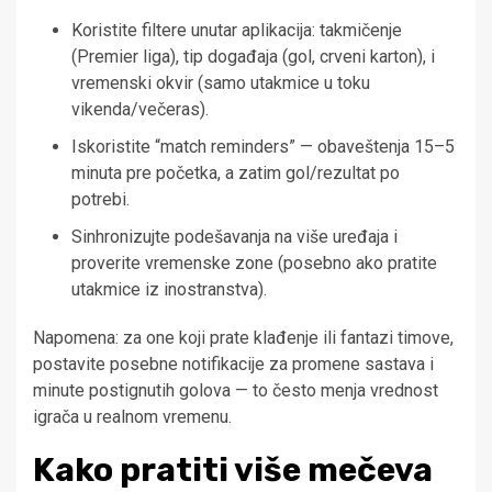
Koristite filtere unutar aplikacija: takmičenje
(Premier liga), tip događaja (gol, crveni karton), i
vremenski okvir (samo utakmice u toku
vikenda/večeras).
Iskoristite “match reminders” — obaveštenja 15–5
minuta pre početka, a zatim gol/rezultat po
potrebi.
Sinhronizujte podešavanja na više uređaja i
proverite vremenske zone (posebno ako pratite
utakmice iz inostranstva).
Napomena: za one koji prate klađenje ili fantazi timove,
postavite posebne notifikacije za promene sastava i
minute postignutih golova — to često menja vrednost
igrača u realnom vremenu.
Kako pratiti više mečeva