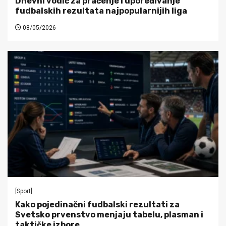
Dnevni vodič za praćenje i upoređivanje
fudbalskih rezultata najpopularnijih liga
08/05/2026
[Sport]
Kako pojedinačni fudbalski rezultati za
Svetsko prvenstvo menjaju tabelu, plasman i
taktičke izbore