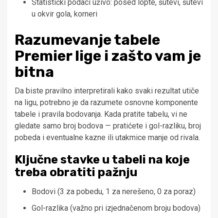
Statistički podaci uživo: posed lopte, šutevi, šutevi
u okvir gola, korneri
Razumevanje tabele
Premier lige i zašto vam je
bitna
Da biste pravilno interpretirali kako svaki rezultat utiče
na ligu, potrebno je da razumete osnovne komponente
tabele i pravila bodovanja. Kada pratite tabelu, vi ne
gledate samo broj bodova — pratićete i gol-razliku, broj
pobeda i eventualne kazne ili utakmice manje od rivala.
Ključne stavke u tabeli na koje
treba obratiti pažnju
Bodovi (3 za pobedu, 1 za nerešeno, 0 za poraz)
Gol-razlika (važno pri izjednačenom broju bodova)