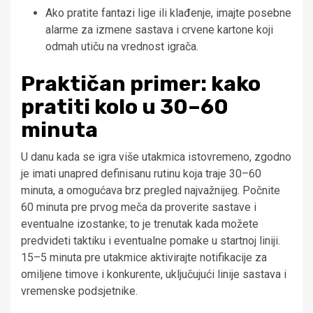
Ako pratite fantazi lige ili klađenje, imajte posebne
alarme za izmene sastava i crvene kartone koji
odmah utiču na vrednost igrača.
Praktičan primer: kako
pratiti kolo u 30–60
minuta
U danu kada se igra više utakmica istovremeno, zgodno
je imati unapred definisanu rutinu koja traje 30–60
minuta, a omogućava brz pregled najvažnijeg. Počnite
60 minuta pre prvog meča da proverite sastave i
eventualne izostanke; to je trenutak kada možete
predvideti taktiku i eventualne pomake u startnoj liniji.
15–5 minuta pre utakmice aktivirajte notifikacije za
omiljene timove i konkurente, uključujući linije sastava i
vremenske podsjetnike.