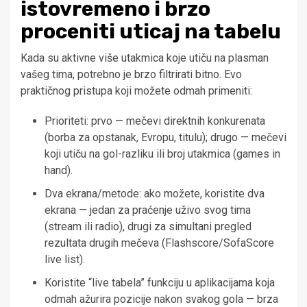
istovremeno i brzo
proceniti uticaj na tabelu
Kada su aktivne više utakmica koje utiču na plasman
vašeg tima, potrebno je brzo filtrirati bitno. Evo
praktičnog pristupa koji možete odmah primeniti:
Prioriteti: prvo — mečevi direktnih konkurenata
(borba za opstanak, Evropu, titulu); drugo — mečevi
koji utiču na gol-razliku ili broj utakmica (games in
hand).
Dva ekrana/metode: ako možete, koristite dva
ekrana — jedan za praćenje uživo svog tima
(stream ili radio), drugi za simultani pregled
rezultata drugih mečeva (Flashscore/SofaScore
live list).
Koristite “live tabela” funkciju u aplikacijama koja
odmah ažurira pozicije nakon svakog gola — brza