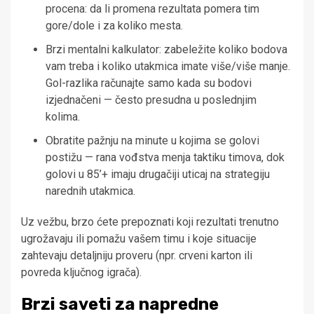
procena: da li promena rezultata pomera tim
gore/dole i za koliko mesta.
Brzi mentalni kalkulator: zabeležite koliko bodova
vam treba i koliko utakmica imate više/više manje.
Gol-razlika računajte samo kada su bodovi
izjednačeni — često presudna u poslednjim
kolima.
Obratite pažnju na minute u kojima se golovi
postižu — rana vođstva menja taktiku timova, dok
golovi u 85’+ imaju drugačiji uticaj na strategiju
narednih utakmica.
Uz vežbu, brzo ćete prepoznati koji rezultati trenutno
ugrožavaju ili pomažu vašem timu i koje situacije
zahtevaju detaljniju proveru (npr. crveni karton ili
povreda ključnog igrača).
Brzi saveti za napredne