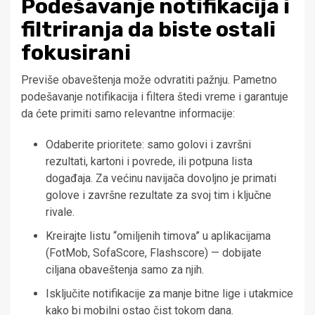
Podešavanje notifikacija i
filtriranja da biste ostali
fokusirani
Previše obaveštenja može odvratiti pažnju. Pametno
podešavanje notifikacija i filtera štedi vreme i garantuje
da ćete primiti samo relevantne informacije:
Odaberite prioritete: samo golovi i završni
rezultati, kartoni i povrede, ili potpuna lista
događaja. Za većinu navijača dovoljno je primati
golove i završne rezultate za svoj tim i ključne
rivale.
Kreirajte listu “omiljenih timova” u aplikacijama
(FotMob, SofaScore, Flashscore) — dobijate
ciljana obaveštenja samo za njih.
Isključite notifikacije za manje bitne lige i utakmice
kako bi mobilni ostao čist tokom dana.