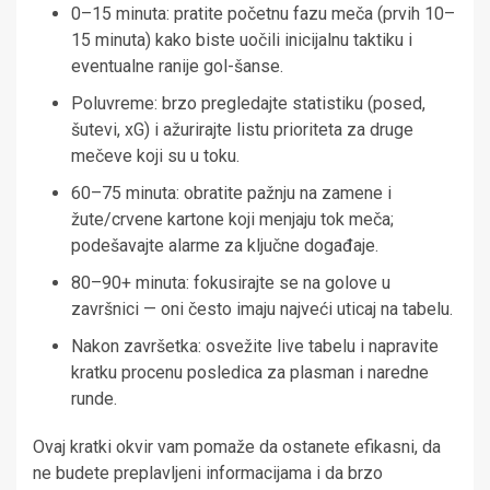
0–15 minuta: pratite početnu fazu meča (prvih 10–
15 minuta) kako biste uočili inicijalnu taktiku i
eventualne ranije gol-šanse.
Poluvreme: brzo pregledajte statistiku (posed,
šutevi, xG) i ažurirajte listu prioriteta za druge
mečeve koji su u toku.
60–75 minuta: obratite pažnju na zamene i
žute/crvene kartone koji menjaju tok meča;
podešavajte alarme za ključne događaje.
80–90+ minuta: fokusirajte se na golove u
završnici — oni često imaju najveći uticaj na tabelu.
Nakon završetka: osvežite live tabelu i napravite
kratku procenu posledica za plasman i naredne
runde.
Ovaj kratki okvir vam pomaže da ostanete efikasni, da
ne budete preplavljeni informacijama i da brzo