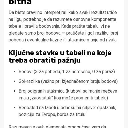
bitna
Da biste pravilno interpretirali kako svaki rezultat utiče
na ligu, potrebno je da razumete osnovne komponente
tabele i pravila bodovanja. Kada pratite tabelu, vi ne
gledate samo broj bodova — pratićete i gol-razliku, broj
pobeda i eventualne kazne ili utakmice manje od rivala.
Ključne stavke u tabeli na koje
treba obratiti pažnju
Bodovi (3 za pobedu, 1 za nerešeno, 0 za poraz)
Gol-razlika (važno pri izjednačenom broju bodova)
Broj odigranih utakmica (klubovi sa manje mečeva
imaju „zaostatak” koji može promeniti tabelu)
Redosled na tabeli u odnosu na ciljeve: opstanak,
pozicije za Evropu, borba za titulu
Razumevanje ovih elemenata omogućava vam da