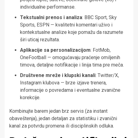
individualne performanse.
Tekstualni prenos i analiza
: BBC Sport, Sky
Sports, ESPN — kvalitetni komentari uživo i
kontekstualne analize koje pomažu da razumete
širi uticaj rezultata.
Aplikacije sa personalizacijom
: FotMob,
OneFootball — omogućavaju praćenje omiljenih
timova, detaljne notifikacije i linija tima pre meča.
Društvene mreže i klupski kanali
: Twitter/X,
Instagram klubova — brze izjave trenera,
informacije o povredama i eventualne zvanične
korekcije.
Kombinujte barem jedan brz servis (za instant
obaveštenja), jedan detaljan za statistiku i zvanični
kanal za potvrdu promena ili disciplinskih odluka.