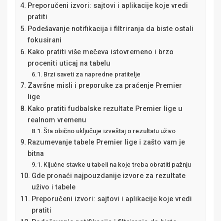
Preporučeni izvori: sajtovi i aplikacije koje vredi
pratiti
Podešavanje notifikacija i filtriranja da biste ostali
fokusirani
Kako pratiti više mečeva istovremeno i brzo
proceniti uticaj na tabelu
Brzi saveti za napredne pratitelje
Završne misli i preporuke za praćenje Premier
lige
Kako pratiti fudbalske rezultate Premier lige u
realnom vremenu
Šta obično uključuje izveštaj o rezultatu uživo
Razumevanje tabele Premier lige i zašto vam je
bitna
Ključne stavke u tabeli na koje treba obratiti pažnju
Gde pronaći najpouzdanije izvore za rezultate
uživo i tabele
Preporučeni izvori: sajtovi i aplikacije koje vredi
pratiti