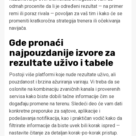
odmah procenite da li je određeni rezultat — na primer
remi ili poraz rivala — povoljan za vaš tim i kako će se
promeniti kratkoročna strategija trenera ili očekivanja
navijača.
Gde pronaći
najpouzdanije izvore za
rezultate uživo i tabele
Postoji više platformi koje nude rezultate uživo, ali
pouzdanost i brzina ažuriranja variraju. Vi treba da se
oslonite na kombinaciju zvaničnih kanala i proverenih
servisa kako biste dobili tačne informacije čim se
događaju promene na terenu. Sledeći deo će vam dati
konkretne preporuke za sajtove, aplikacije i
podešavanja notifikacija, kao i praktičan vodič kako da
filtrirate informacije da biste uvek bili korak ispred —
nastavite čitanje za detaljan korak-po-korak pristup.