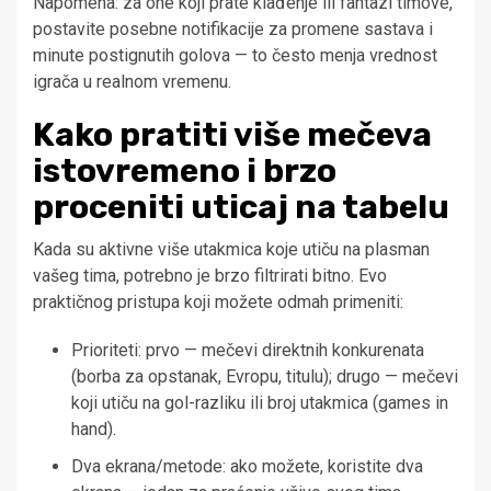
Napomena: za one koji prate klađenje ili fantazi timove,
postavite posebne notifikacije za promene sastava i
minute postignutih golova — to često menja vrednost
igrača u realnom vremenu.
Kako pratiti više mečeva
istovremeno i brzo
proceniti uticaj na tabelu
Kada su aktivne više utakmica koje utiču na plasman
vašeg tima, potrebno je brzo filtrirati bitno. Evo
praktičnog pristupa koji možete odmah primeniti:
Prioriteti: prvo — mečevi direktnih konkurenata
(borba za opstanak, Evropu, titulu); drugo — mečevi
koji utiču na gol-razliku ili broj utakmica (games in
hand).
Dva ekrana/metode: ako možete, koristite dva