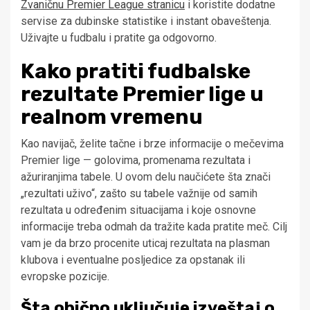
Zvaničnu Premier League stranicu
i koristite dodatne
servise za dubinske statistike i instant obaveštenja.
Uživajte u fudbalu i pratite ga odgovorno.
Kako pratiti fudbalske
rezultate Premier lige u
realnom vremenu
Kao navijač, želite tačne i brze informacije o mečevima
Premier lige — golovima, promenama rezultata i
ažuriranjima tabele. U ovom delu naučićete šta znači
„rezultati uživo“, zašto su tabele važnije od samih
rezultata u određenim situacijama i koje osnovne
informacije treba odmah da tražite kada pratite meč. Cilj
vam je da brzo procenite uticaj rezultata na plasman
klubova i eventualne posljedice za opstanak ili
evropske pozicije.
Šta obično uključuje izveštaj o