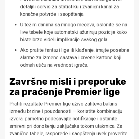
detaljni servis za statistiku i zvanični kanal za
konačne potvrde i saopštenja.
U težim danima sa mnogo mečeva, oslonite se na
live tabele koje automatski ažuriraju pozicije kako
biste brzo videli implikacije svakog gola.
Ako pratite fantazi lige ili klađenje, imajte posebne
alarme za izmene sastava i crvene kartone koji
odmah utiču na vrednost igrača.
Završne misli i preporuke
za praćenje Premier lige
Pratiti rezultate Premier lige uživo zahteva balans
između brzine i pouzdanosti — koristite kombinaciju
izvora, pametno podešavajte notifikacije i ostanite
smireni pri donošenju zaključaka tokom utakmica. Za
zvanične tabele, rasporede i saopštenja uvek proverite