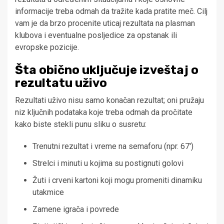
informacije treba odmah da tražite kada pratite meč. Cilj
vam je da brzo procenite uticaj rezultata na plasman
klubova i eventualne posljedice za opstanak ili
evropske pozicije.
Šta obično uključuje izveštaj o
rezultatu uživo
Rezultati uživo nisu samo konačan rezultat; oni pružaju
niz ključnih podataka koje treba odmah da pročitate
kako biste stekli punu sliku o susretu:
Trenutni rezultat i vreme na semaforu (npr. 67′)
Strelci i minuti u kojima su postignuti golovi
Žuti i crveni kartoni koji mogu promeniti dinamiku
utakmice
Zamene igrača i povrede