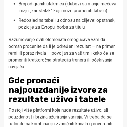
Broj odigranih utakmica (klubovi sa manje mečeva
imaju „zaostatak” koji može promeniti tabelu)
Redosled na tabeli u odnosu na ciljeve: opstanak,
pozicije za Evropu, borba za titulu
Razumevanje ovih elemenata omogućava vam da
odmah procenite da li je određeni rezultat — na primer
remi ili poraz rivala — povoljan za vaš tim i kako će se
promeniti kratkoročna strategija trenera ili očekivanja
navijača.
Gde pronaći
najpouzdanije izvore za
rezultate uživo i tabele
Postoji više platformi koje nude rezultate uživo, ali
pouzdanost i brzina ažuriranja variraju. Vi treba da se
oslonite na kombinaciju zvaničnih kanala i proverenih