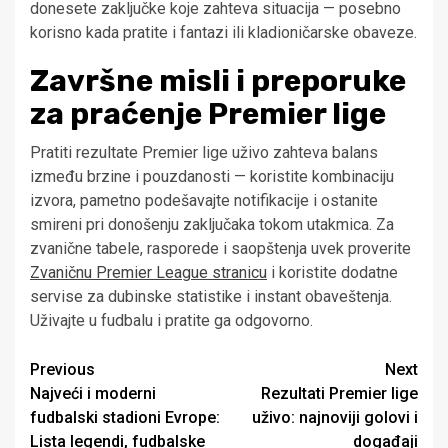
donesete zaključke koje zahteva situacija — posebno
korisno kada pratite i fantazi ili kladioničarske obaveze.
Završne misli i preporuke
za praćenje Premier lige
Pratiti rezultate Premier lige uživo zahteva balans
između brzine i pouzdanosti — koristite kombinaciju
izvora, pametno podešavajte notifikacije i ostanite
smireni pri donošenju zaključaka tokom utakmica. Za
zvanične tabele, rasporede i saopštenja uvek proverite
Zvaničnu Premier League stranicu
i koristite dodatne
servise za dubinske statistike i instant obaveštenja.
Uživajte u fudbalu i pratite ga odgovorno.
Post
Previous
Next
Najveći i moderni
Rezultati Premier lige
navigation
fudbalski stadioni Evrope:
uživo: najnoviji golovi i
Lista legendi, fudbalske
događaji