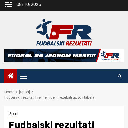
Skip
08/10/2026
to
content
Primary
Menu
Home
[Sport]
Fudbalski rezultati Premier lige – rezultati uživo i tabela
[Sport]
Fudbalski rezultati