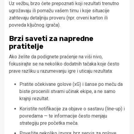
Uz vežbu, brzo ćete prepoznati koji rezultati trenutno
ugrožavaju ili pomažu vašem timu i koje situacije
zahtevaju detaljniju proveru (npr. crveni karton ili
povreda ključnog igrača).
Brzi saveti za napredne
pratitelje
Ako želite da podignete praćenje na viši nivo,
fokusirajte se na nekoliko dodatnih tačaka koje često
prave razliku u razumevanju igre i uticaju rezultata:
Pratite očekivane golove (xG) i šanse po meču da
biste procenili stvarni učinak ekipe, a ne samo
krajnji rezultat.
Koristite notifikacije za objave o sastavu (line-up) i
povredama — te informacije često menjaju
strategiju pre početka meča.
Povežite nekoliko izvora: brz servis za golove,