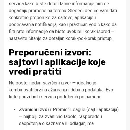
servisa kako biste dobili tačne informacije čim se
događaju promene na terenu. Sledeći deo će vam dati
konkretne preporuke za sajtove, aplikacije i
podešavanja notifikacija, kao i praktičan vodič kako da
filtrirate informacije da biste uvek bili korak ispred —
nastavite čitanje za detaljan korak-po-korak pristup.
Preporučeni izvori:
sajtovi i aplikacije koje
vredi pratiti
Ne postoji jedan savršeni izvor — idealno je
kombinovati brzinu ažuriranja i dubinu podataka. Evo
liste pouzdanih servisa podeljenih po nameni:
Zvanični izvori
: Premier League (sajt i aplikacija)
— najbolji za zvanične tabele, rasporede i
saopštenja o kaznama ili odlaganjima.