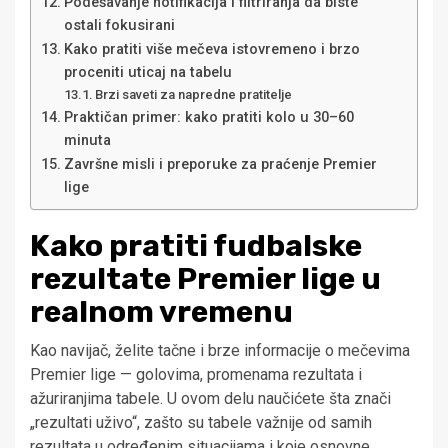
Podešavanje notifikacija i filtriranja da biste
ostali fokusirani
Kako pratiti više mečeva istovremeno i brzo
proceniti uticaj na tabelu
Brzi saveti za napredne pratitelje
Praktičan primer: kako pratiti kolo u 30–60
minuta
Završne misli i preporuke za praćenje Premier
lige
Kako pratiti fudbalske
rezultate Premier lige u
realnom vremenu
Kao navijač, želite tačne i brze informacije o mečevima
Premier lige — golovima, promenama rezultata i
ažuriranjima tabele. U ovom delu naučićete šta znači
„rezultati uživo“, zašto su tabele važnije od samih
rezultata u određenim situacijama i koje osnovne