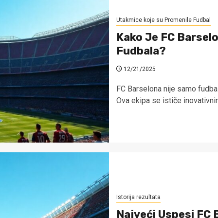
Utakmice koje su Promenile Fudbal
Kako Je FC Barsel
Fudbala?
12/21/2025
FC Barselona nije samo fudbals
Ova ekipa se ističe inovativnim
Istorija rezultata
Najveći Uspesi FC 