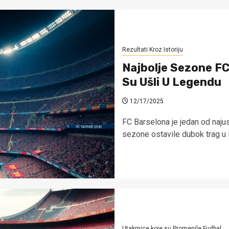
Rezultati Kroz Istoriju
Najbolje Sezone FC
Su Ušli U Legendu
12/17/2025
FC Barselona je jedan od najus
sezone ostavile dubok trag u ist
Utakmice koje su Promenile Fudbal