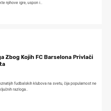
te njihove igre, uspon i...
ga Zbog Kojih FC Barselona Privlači
ta
znatijih fudbalskih klubova na svetu, čija popularnost ne
ljučnih razloga...