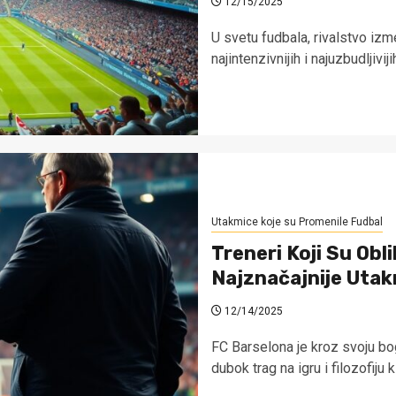
12/15/2025
U svetu fudbala, rivalstvo iz
najintenzivnijih i najuzbudljivij
Utakmice koje su Promenile Fudbal
Treneri Koji Su Obl
Najznačajnije Uta
12/14/2025
FC Barselona je kroz svoju bog
dubok trag na igru i filozofiju kl