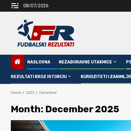
Skip
08/07/2026
to
content
NASLOVNA
NEZABORAVNE UTAKMICE
P
REZULTATI KROZ ISTORIJU
KURIOZITETI I ZANIMLJI
Home
2025
December
Month:
December 2025