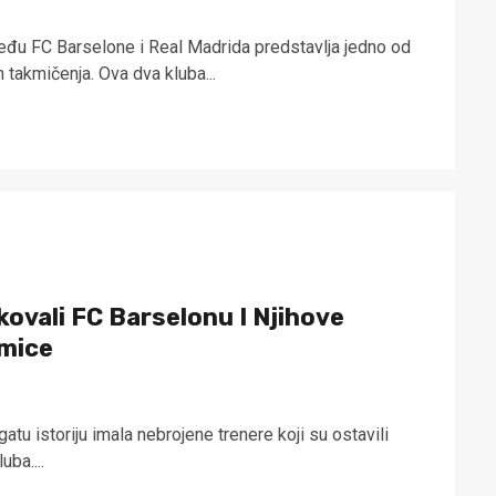
među FC Barselone i Real Madrida predstavlja jedno od
ih takmičenja. Ova dva kluba...
ikovali FC Barselonu I Njihove
kmice
atu istoriju imala nebrojene trenere koji su ostavili
uba....