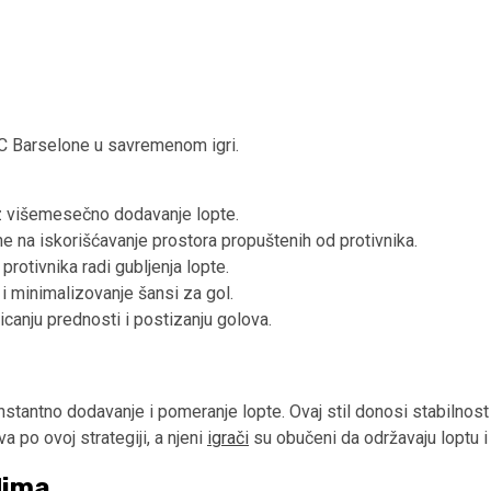
C Barselone u savremenom igri.
oz višemesečno dodavanje lopte.
 na iskorišćavanje prostora propuštenih od protivnika.
 protivnika radi gubljenja lopte.
 i minimalizovanje šansi za gol.
icanju prednosti i postizanju golova.
nstantno dodavanje i pomeranje lopte. Ovaj stil donosi stabilnost 
a po ovoj strategiji, a njeni
igrači
su obučeni da održavaju loptu i 
dima