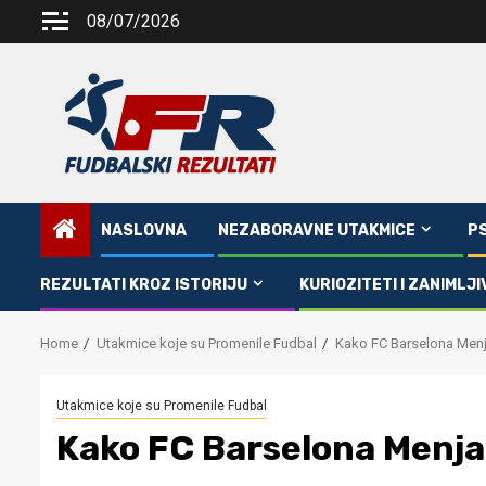
Skip
08/07/2026
to
content
NASLOVNA
NEZABORAVNE UTAKMICE
P
REZULTATI KROZ ISTORIJU
KURIOZITETI I ZANIMLJI
Home
Utakmice koje su Promenile Fudbal
Kako FC Barselona Menja
Utakmice koje su Promenile Fudbal
Kako FC Barselona Menja 