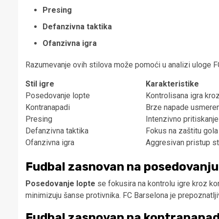
Presing
Defanzivna taktika
Ofanzivna igra
Razumevanje ovih stilova može pomoći u analizi uloge F
Stil igre
Karakteristike
Posedovanje lopte
Kontrolisana igra kr
Kontranapadi
Brze napade usmerene
Presing
Intenzivno pritiskanje
Defanzivna taktika
Fokus na zaštitu gola
Ofanzivna igra
Aggresivan pristup st
Fudbal zasnovan na posedovanju
Posedovanje lopte
se fokusira na kontrolu igre kroz ko
minimizuju šanse protivnika. FC Barselona je prepoznatljiv
Fudbal zasnovan na kontranapa