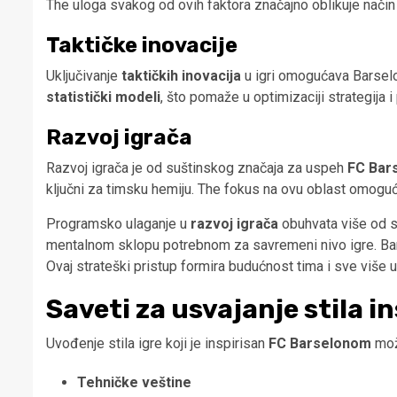
The uloga svakog od ovih faktora značajno oblikuje način n
Taktičke inovacije
Uključivanje
taktičkih inovacija
u igri omogućava Barselo
statistički modeli
, što pomaže u optimizaciji strategija i
Razvoj igrača
Razvoj igrača je od suštinskog značaja za uspeh
FC Bar
ključni za timsku hemiju. The fokus na ovu oblast omoguć
Programsko ulaganje u
razvoj igrača
obuhvata više od sa
mentalnom sklopu potrebnom za savremeni nivo igre. Barse
Ovaj strateški pristup formira budućnost tima i sve više 
Saveti za usvajanje stila 
Uvođenje stila igre koji je inspirisan
FC Barselonom
mož
Tehničke veštine