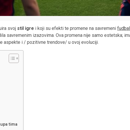
ira svoj
stil igre
i koji su efekti te promene na savremeni
fudbal
godila savremenim izazovima. Ova promena nije samo estetska; i
e aspekte i / pozitivne trendove/ u ovoj evoluciji.
tupa tima