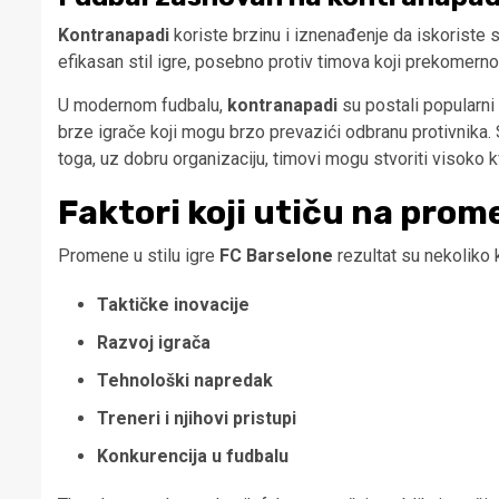
Kontranapadi
koriste brzinu i iznenađenje da iskoriste s
efikasan stil igre, posebno protiv timova koji prekomerno
U modernom fudbalu,
kontranapadi
su postali popularni
brze igrače koji mogu brzo prevazići odbranu protivnika.
toga, uz dobru organizaciju, timovi mogu stvoriti visoko 
Faktori koji utiču na prom
Promene u stilu igre
FC Barselone
rezultat su nekoliko k
Taktičke inovacije
Razvoj igrača
Tehnološki napredak
Treneri i njihovi pristupi
Konkurencija u fudbalu