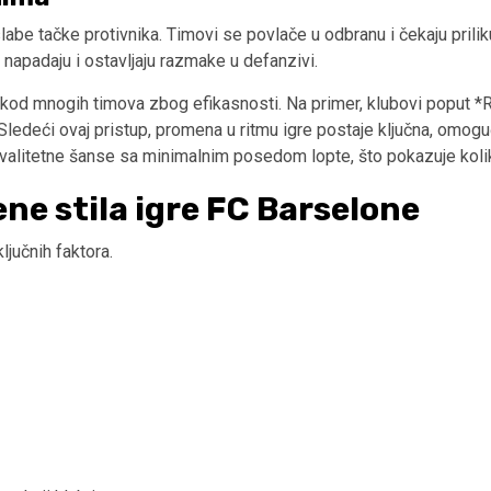
labe tačke protivnika. Timovi se povlače u odbranu i čekaju prilik
 napadaju i ostavljaju razmake u defanzivi.
 kod mnogih timova zbog efikasnosti. Na primer, klubovi poput *Re
 Sledeći ovaj pristup, promena u ritmu igre postaje ključna, omo
kvalitetne šanse sa minimalnim posedom lopte, što pokazuje koliko 
ene stila igre FC Barselone
ljučnih faktora.