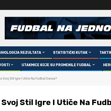
SIHOLOGIJA REZULTATA
STATISTIČKI KUTAK
TAKTI
VOSTI
UTAKMICE KOJE SU PROMENILE FUDBAL
HER
 Svoj Stil Igre I Utiče Na Fudbal Danas?
Svoj Stil Igre I Utiče Na Fud