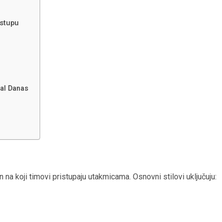
istupu
bal Danas
n na koji timovi pristupaju utakmicama. Osnovni stilovi uključuju: