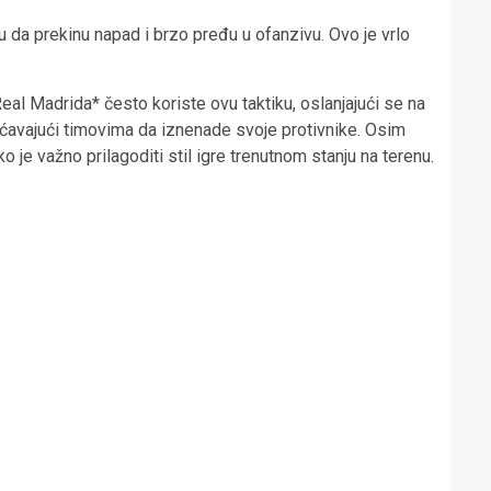
u da prekinu napad i brzo pređu u ofanzivu. Ovo je vrlo
al Madrida* često koriste ovu taktiku, oslanjajući se na
gućavajući timovima da iznenade svoje protivnike. Osim
je važno prilagoditi stil igre trenutnom stanju na terenu.