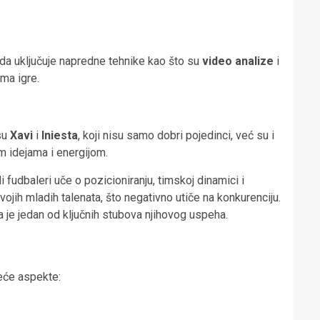
da uključuje napredne tehnike kao što su
video analize
i
ama igre.
su
Xavi
i
Iniesta
, koji nisu samo dobri pojedinci, već su i
m idejama i energijom.
fudbaleri uče o pozicioniranju, timskoj dinamici i
jih mladih talenata, što negativno utiče na konkurenciju.
a je jedan od ključnih stubova njihovog uspeha.
eće aspekte: