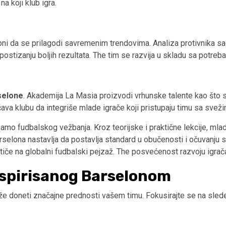
a koji klub igra.
ni da se prilagodi savremenim trendovima. Analiza protivnika sa
 postizanju boljih rezultata. The tim se razvija u skladu sa potreb
selone
. Akademija La Masia proizvodi vrhunske talente kao što 
ava klubu da integriše mlade igrače koji pristupaju timu sa sveži
mo fudbalskog vežbanja. Kroz teorijske i praktične lekcije, mladi 
lona nastavlja da postavlja standard u obučenosti i očuvanju svo
utiče na globalni fudbalski pejzaž. The posvećenost razvoju igrač
inspirisanog Barselonom
e doneti značajne prednosti vašem timu. Fokusirajte se na sled