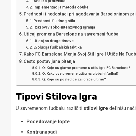
Analiza protivnika
Implementacija metoda obuke
Prednosti i nedostaci prilagođavanja Barseloninom pr
Prednosti fluidnog stila
Izazovi visoko-intenzivnog igranja
Uticaj promena Barselone na savremeni fudbal
Uticaj na druge timove
Evolucija fudbalskih taktika
Kako FC Barselona Menja Svoj Stil Igre I Utiče Na Fud
Često postavljana pitanja
Q: Koje su glavne promene u stilu igre FC Barselone?
Q: Kako ove promene utiču na globalni fudbal?
Q: Koje su posledice za igrače u timu?
Tipovi Stilova Igra
U savremenom fudbalu, različiti
stilovi igre
definišu nači
Posedovanje lopte
Kontranapadi