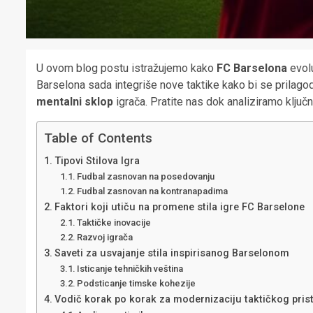
U ovom blog postu istražujemo kako
FC Barselona
evolu
Barselona sada integriše nove taktike kako bi se prila
mentalni sklop
igrača. Pratite nas dok analiziramo ključn
Table of Contents
Tipovi Stilova Igra
Fudbal zasnovan na posedovanju
Fudbal zasnovan na kontranapadima
Faktori koji utiču na promene stila igre FC Barselone
Taktičke inovacije
Razvoj igrača
Saveti za usvajanje stila inspirisanog Barselonom
Isticanje tehničkih veština
Podsticanje timske kohezije
Vodič korak po korak za modernizaciju taktičkog pris