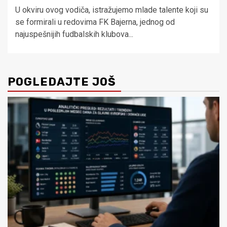
U okviru ovog vodiča, istražujemo mlade talente koji su
se formirali u redovima FK Bajerna, jednog od
najuspešnijih fudbalskih klubova...
POGLEDAJTE JOŠ