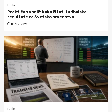
Fudbal
Praktičan vodič: kako čitati fudbalske
rezultate za Svetsko prvenstvo
08/07/2026
Fudbal