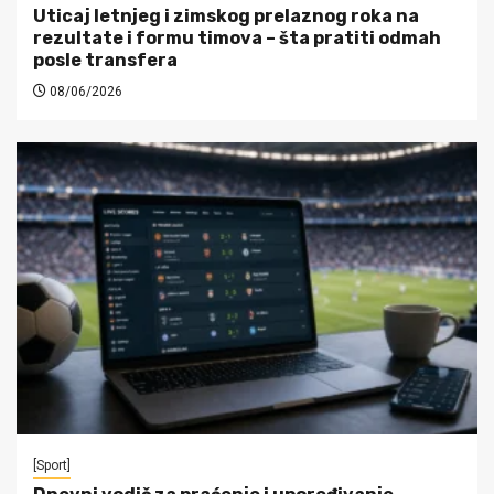
Uticaj letnjeg i zimskog prelaznog roka na
rezultate i formu timova – šta pratiti odmah
posle transfera
08/06/2026
[Sport]