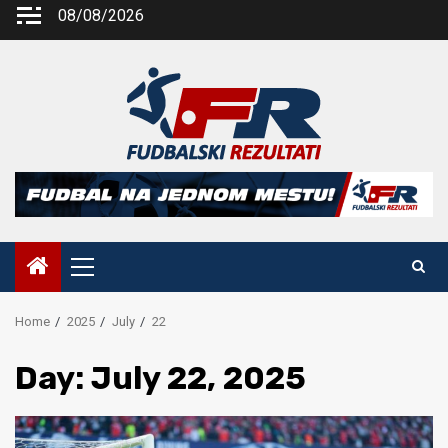
Skip
08/08/2026
to
content
Primary
Menu
Home
2025
July
22
Day:
July 22, 2025