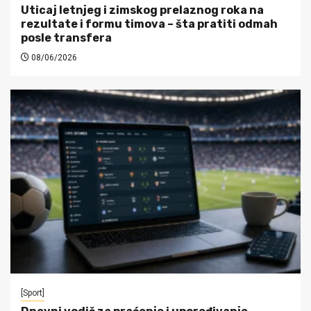
Uticaj letnjeg i zimskog prelaznog roka na
rezultate i formu timova – šta pratiti odmah
posle transfera
08/06/2026
[Sport]