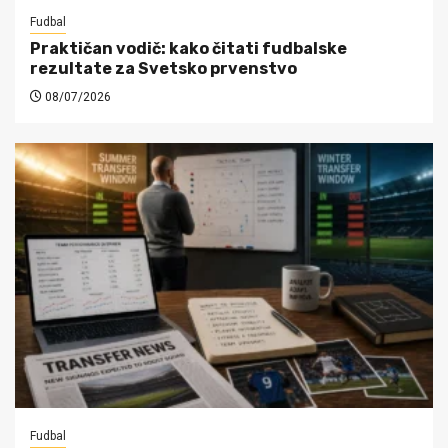
Fudbal
Praktičan vodič: kako čitati fudbalske
rezultate za Svetsko prvenstvo
08/07/2026
Fudbal