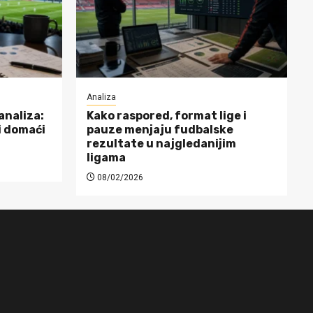
Analiza
analiza:
Kako raspored, format lige i
 i domaći
pauze menjaju fudbalske
rezultate u najgledanijim
ligama
08/02/2026