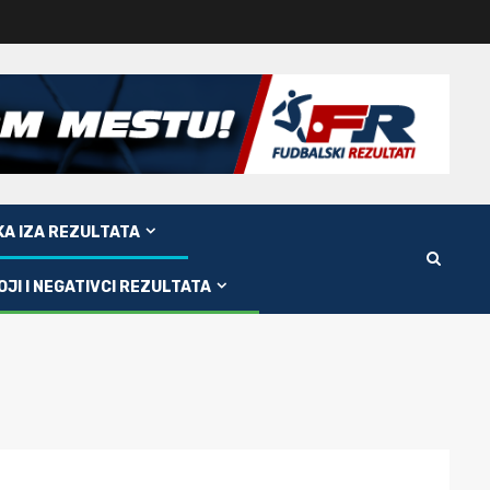
KA IZA REZULTATA
OJI I NEGATIVCI REZULTATA