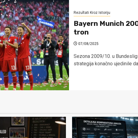
Rezultati Kroz Istoriju
Bayern Munich 2009
tron
07/08/2025
Sezona 2009/10. u Bundesligi 
strategija konačno ujedinile da 