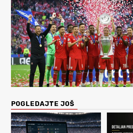
POGLEDAJTE JOŠ