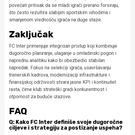
povećati pritisak da se mladi igrači prerano forsiraju,
što često rezultira slabijim sportskim ishodima i
smanjenom vrednošću igrača na duge staze.
Zaključak
FC Inter primenjuje integrisan pristup koji kombinuje
dugoročno planiranje, ulaganje u omladinski pogon i
naprednu analitiku kako bi obezbedio stabilan
napredak. Fokus na selekciji igrača, usavršavanju
trenerskih kadrova, modernizaciji infrastrukture i
finansijskoj održivosti stvara jasne KPI i kontinuitet
rasta, čime klub strateški gradi konkurentnost i
otpornost za buduće izazove.
FAQ
Q: Kako FC Inter definiše svoje dugoročne
ciljeve i strategiju za postizanje uspeha?