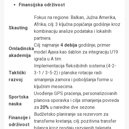
Finansijska održivost
Fokus na regione: Balkan, Južna Amerika,
Afrika; cilj: 3 ključna pojačanja godišnje kroz
Skauting
kombinaciju analize podataka i lokalnih
partnera.
Cilj: najmanje
4 debija
godišnje; primer:
Omladinska
model Ajaxa kao šablon za integraciju U19
akademija
igrača u A tim.
Implementacija fleksibilnih sistema (4-2-
Taktički
3-1 / 3-5-2) i planske rotacije radi
razvoj
smanjenja zamora i poboljšanja forme u
ključnim mesecima.
Uvođenje GPS praćenja, personalizovanih
Sportska
planova oporavka i cilja smanjenja povreda
nauka
za
20%
u naredne dve sezone.
Budžetsko planiranje sa rezervom za
Finansije i
transferne kretanja; cilj: pozitivna transfer
održivost
bilanca kroz prodaju razvijenih talenata.