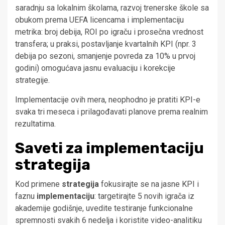
saradnju sa lokalnim školama, razvoj trenerske škole sa
obukom prema UEFA licencama i implementaciju
metrika: broj debija, ROI po igraču i prosečna vrednost
transfera; u praksi, postavljanje kvartalnih KPI (npr. 3
debija po sezoni, smanjenje povreda za 10% u prvoj
godini) omogućava jasnu evaluaciju i korekcije
strategije.
Implementacije ovih mera, neophodno je pratiti KPI-e
svaka tri meseca i prilagođavati planove prema realnim
rezultatima.
Saveti za implementaciju
strategija
Kod primene
strategija
fokusirajte se na jasne KPI i
faznu
implementaciju
: targetirajte 5 novih igrača iz
akademije godišnje, uvedite testiranje funkcionalne
spremnosti svakih 6 nedelja i koristite video-analitiku