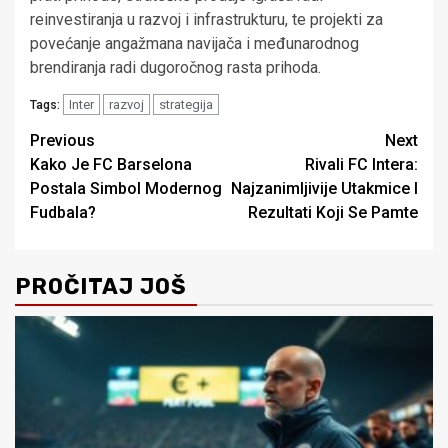
reinvestiranja u razvoj i infrastrukturu, te projekti za
povećanje angažmana navijača i međunarodnog
brendiranja radi dugoročnog rasta prihoda.
Inter
razvoj
strategija
Tags:
Post
Previous
Next
Kako Je FC Barselona
Rivali FC Intera:
navigation
Postala Simbol Modernog
Najzanimljivije Utakmice I
Fudbala?
Rezultati Koji Se Pamte
PROČITAJ JOŠ