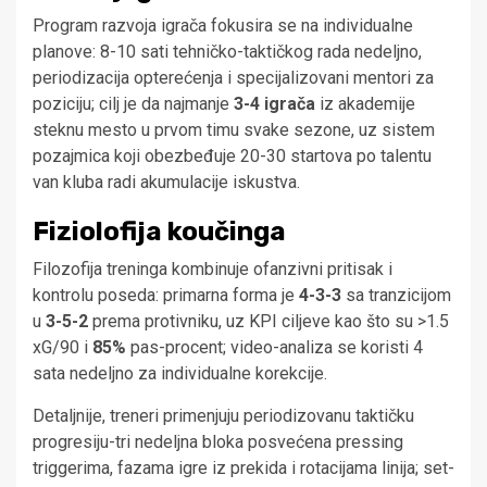
Program razvoja igrača fokusira se na individualne
planove: 8-10 sati tehničko-taktičkog rada nedeljno,
periodizacija opterećenja i specijalizovani mentori za
poziciju; cilj je da najmanje
3-4 igrača
iz akademije
steknu mesto u prvom timu svake sezone, uz sistem
pozajmica koji obezbeđuje 20-30 startova po talentu
van kluba radi akumulacije iskustva.
Fiziolofija koučinga
Filozofija treninga kombinuje ofanzivni pritisak i
kontrolu poseda: primarna forma je
4-3-3
sa tranzicijom
u
3-5-2
prema protivniku, uz KPI ciljeve kao što su >1.5
xG/90 i
85%
pas-procent; video-analiza se koristi 4
sata nedeljno za individualne korekcije.
Detaljnije, treneri primenjuju periodizovanu taktičku
progresiju-tri nedeljna bloka posvećena pressing
triggerima, fazama igre iz prekida i rotacijama linija; set-