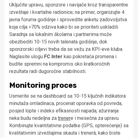
Uključite upravu, sponzore i navijače kroz transparentne
izveštaje i kvartalne radionice; na primer, organizujte 4
javna foruma godišnje i sprovedite anketu zadovoljstva
koja cilja >70% odziva kako bi se prioriteti uskladili.
Saradnja sa lokalnim školama i partnerima može
obezbediti 10-15 novih talenata godišnje, dok
sponzorski ciljevi treba da se vežu za KPI-eve kluba.
Naglasite ulogu
FC Inter
kao pokretača promena i
budite spremni na kompromis oko kratkoročnih
rezultata radi dugoročne stabilnosti.
Monitoring proces
Usmerite se na dashboard sa 10-15 ključnih indikatora:
minutaža omladinaca, procenat oporavka od povreda,
posjed lopte i indeks efikasnosti napada; ažuriranja
neka budu nedeljna za
trener
e i mesečna za upravu.
Kombinujte kvantitativne podatke (GPS, opterećenje) sa
kvalitativnim izveštajima skauta i trenerâ, kako biste