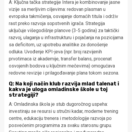
A: Ključna tačka strategije Intera je kombinovanje jasne
vizije sa merljivim ciljevima: redovan plasman u
evropska takmičenja, osvajanje domaćih titula i održiv
rast preko razvoja sopstvenih igrača. Strategija
uključuje višegodišnje planove (3-5 godina) za taktički
razvoj, ulaganja u infrastrukturu i pojačanja na pozicijama
sa deficitom, uz upotrebu analitike za donošenje
odluka. Uvođenje KPI-jeva (npr. broj razvijenih
prvotimaca iz akademije, transfer balans, procenat
osvojenih bodova u ključnim mečevima) omogućava
redovne revizije i prilagođavanje plana tokom sezona.
Q: Na koji način klub razvija mlad talenat i
kakva je uloga omladinske škole u toj
strategiji?
A: Omladinska škola je stub dugoročnog uspeha:
investiraju se resursi u stručni kadar, moderne trening
centre, edukaciju trenera i metodologije razvoja po
posvećenim programima za svaku starosnu grupu.