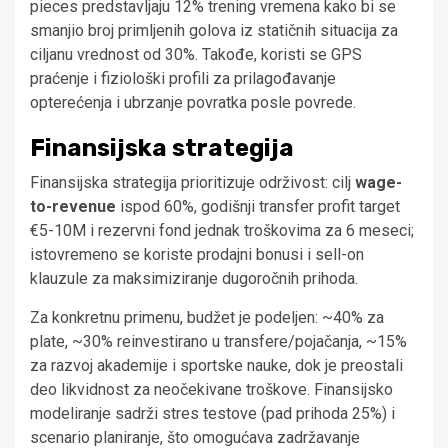
pieces predstavljaju 12% trening vremena kako bi se
smanjio broj primljenih golova iz statičnih situacija za
ciljanu vrednost od 30%. Takođe, koristi se GPS
praćenje i fiziološki profili za prilagođavanje
opterećenja i ubrzanje povratka posle povrede.
Finansijska strategija
Finansijska strategija prioritizuje održivost: cilj
wage-
to-revenue
ispod 60%, godišnji transfer profit target
€5-10M i rezervni fond jednak troškovima za 6 meseci;
istovremeno se koriste prodajni bonusi i sell-on
klauzule za maksimiziranje dugoročnih prihoda.
Za konkretnu primenu, budžet je podeljen: ~40% za
plate, ~30% reinvestirano u transfere/pojačanja, ~15%
za razvoj akademije i sportske nauke, dok je preostali
deo likvidnost za neočekivane troškove. Finansijsko
modeliranje sadrži stres testove (pad prihoda 25%) i
scenario planiranje, što omogućava zadržavanje