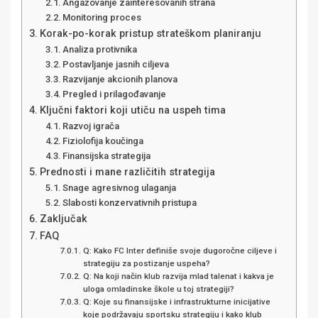
Angažovanje zainteresovanih strana
Monitoring proces
Korak-po-korak pristup strateškom planiranju
Analiza protivnika
Postavljanje jasnih ciljeva
Razvijanje akcionih planova
Pregled i prilagođavanje
Ključni faktori koji utiču na uspeh tima
Razvoj igrača
Fiziolofija koučinga
Finansijska strategija
Prednosti i mane različitih strategija
Snage agresivnog ulaganja
Slabosti konzervativnih pristupa
Zaključak
FAQ
Q: Kako FC Inter definiše svoje dugoročne ciljeve i
strategiju za postizanje uspeha?
Q: Na koji način klub razvija mlad talenat i kakva je
uloga omladinske škole u toj strategiji?
Q: Koje su finansijske i infrastrukturne inicijative
koje podržavaju sportsku strategiju i kako klub