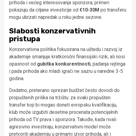
prihoda i većeg interesovanja sponzora; primeri
pokazuju da ciljane investicije od
€10-30M
po transferu
mogu ubrzati napredak u roku jedne sezone.
Slabosti konzervativnih
pristupa
Konzervativna politika fokusirana na uštedu i razvoj iz
akademije smanjuje kratkoročni finansijski rizik, ali nosi
opasnost od
gubitka konkurentnosti
, padanja rejtinga
i pada prihoda ako mladi igrači ne sazru u naredne 3-5
godina.
Dodatno, preterano oprezan budžet često dovodi do
propuštenih prilika na tržištu: za svaki propušten
transfer koji bi mogao doneti evropsku kvalifikaciju,
klub može izgubiti desetine procenata potencijalnih
prihoda od TV prava i sponzora. Takođe, kada rivali
agresivno investiraju, konzervativni model može
pretvoriti akademiju u primarni izvor prihoda, ali i