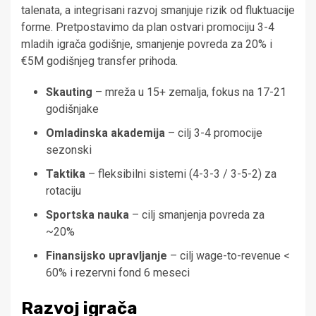
talenata, a integrisani razvoj smanjuje rizik od fluktuacije
forme. Pretpostavimo da plan ostvari promociju 3-4
mladih igrača godišnje, smanjenje povreda za 20% i
€5M godišnjeg transfer prihoda.
Skauting
– mreža u 15+ zemalja, fokus na 17-21
godišnjake
Omladinska akademija
– cilj 3-4 promocije
sezonski
Taktika
– fleksibilni sistemi (4-3-3 / 3-5-2) za
rotaciju
Sportska nauka
– cilj smanjenja povreda za
~20%
Finansijsko upravljanje
– cilj wage-to-revenue <
60% i rezervni fond 6 meseci
Razvoj igrača