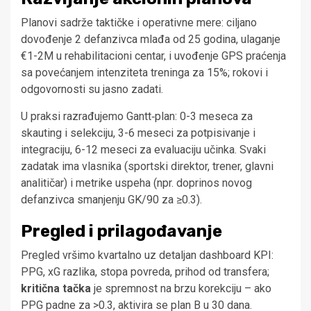
Planovi sadrže taktičke i operativne mere: ciljano
dovođenje 2 defanzivca mlađa od 25 godina, ulaganje
€1-2M u rehabilitacioni centar, i uvođenje GPS praćenja
sa povećanjem intenziteta treninga za 15%; rokovi i
odgovornosti su jasno zadati.
U praksi razrađujemo Gantt‑plan: 0-3 meseca za
skauting i selekciju, 3-6 meseci za potpisivanje i
integraciju, 6-12 meseci za evaluaciju učinka. Svaki
zadatak ima vlasnika (sportski direktor, trener, glavni
analitičar) i metrike uspeha (npr. doprinos novog
defanzivca smanjenju GK/90 za ≥0.3).
Pregled i prilagođavanje
Pregled vršimo kvartalno uz detaljan dashboard KPI:
PPG, xG razlika, stopa povreda, prihod od transfera;
kritična tačka
je spremnost na brzu korekciju – ako
PPG padne za >0.3, aktivira se plan B u 30 dana.