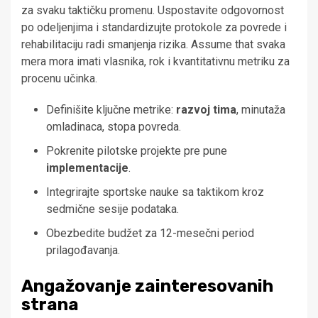
za svaku taktičku promenu. Uspostavite odgovornost
po odeljenjima i standardizujte protokole za povrede i
rehabilitaciju radi smanjenja rizika. Assume that svaka
mera mora imati vlasnika, rok i kvantitativnu metriku za
procenu učinka.
Definišite ključne metrike:
razvoj tima
, minutaža
omladinaca, stopa povreda.
Pokrenite pilotske projekte pre pune
implementacije
.
Integrirajte sportske nauke sa taktikom kroz
sedmične sesije podataka.
Obezbedite budžet za 12-mesečni period
prilagođavanja.
Angažovanje zainteresovanih
strana