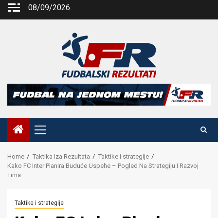
Skip
08/09/2026
to
content
Primary
Menu
Home
Taktika Iza Rezultata
Taktike i strategije
Kako FC Inter Planira Buduće Uspehe – Pogled Na Strategiju I Razvoj
Tima
Taktike i strategije