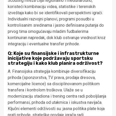
Scouting mreža cilja regionalno i međunarodno,
koristeći kombinaciju videa, statistike i terenskih
izveštaja kako bi se identifikovali perspektivni igrači.
Individualni razvojni planovi, programi posudbi u
kontrolisanim sredinama i jasno definisana putanja do
prvog tima omogućavaju mladim fudbalerima
kontinuiran napredak, dok klub ostvaruje vrednost kroz
integraciju i eventualne transfer prihode.
Q: Koje su finansijske i infrastrukturne
inicijative koje podržavaju sportsku
strategiju i kako klub planira održivost?
A: Finansijska strategija kombinuje diversifikaciju
prihoda (sponzorstva, TV prava, prodaja dresova,
komercijalne licence) sa disciplinovanom politikom
transfera i kontrolom troškova. Ulaže se u
modernizaciju stadiona i trening centra radi poboljšanja
performansi, prihoda od utakmica i iskustva navijača.
Ključni elementi održivosti su: jasna politika plate koja
prati prihode, strateške prodaje igrača radi