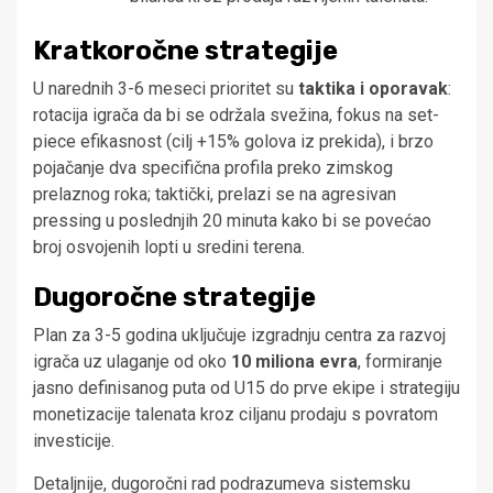
Kratkoročne strategije
U narednih 3-6 meseci prioritet su
taktika i oporavak
:
rotacija igrača da bi se održala svežina, fokus na set-
piece efikasnost (cilj +15% golova iz prekida), i brzo
pojačanje dva specifična profila preko zimskog
prelaznog roka; taktički, prelazi se na agresivan
pressing u poslednjih 20 minuta kako bi se povećao
broj osvojenih lopti u sredini terena.
Dugoročne strategije
Plan za 3-5 godina uključuje izgradnju centra za razvoj
igrača uz ulaganje od oko
10 miliona evra
, formiranje
jasno definisanog puta od U15 do prve ekipe i strategiju
monetizacije talenata kroz ciljanu prodaju s povratom
investicije.
Detaljnije, dugoročni rad podrazumeva sistemsku