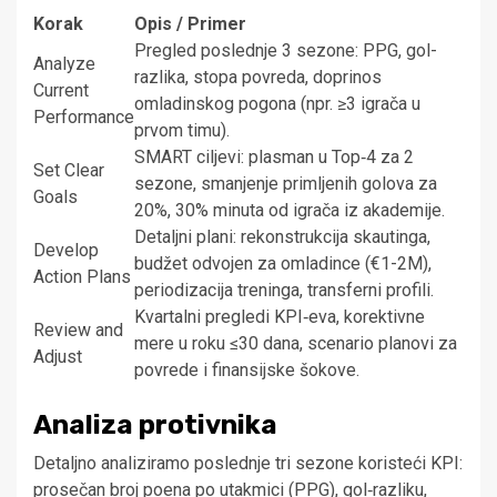
Korak
Opis / Primer
Pregled poslednje 3 sezone: PPG, gol-
Analyze
razlika, stopa povreda, doprinos
Current
omladinskog pogona (npr. ≥3 igrača u
Performance
prvom timu).
SMART ciljevi: plasman u Top‑4 za 2
Set Clear
sezone, smanjenje primljenih golova za
Goals
20%, 30% minuta od igrača iz akademije.
Detaljni plani: rekonstrukcija skautinga,
Develop
budžet odvojen za omladince (€1-2M),
Action Plans
periodizacija treninga, transferni profili.
Kvartalni pregledi KPI‑eva, korektivne
Review and
mere u roku ≤30 dana, scenario planovi za
Adjust
povrede i finansijske šokove.
Analiza protivnika
Detaljno analiziramo poslednje tri sezone koristeći KPI:
prosečan broj poena po utakmici (PPG), gol‑razliku,