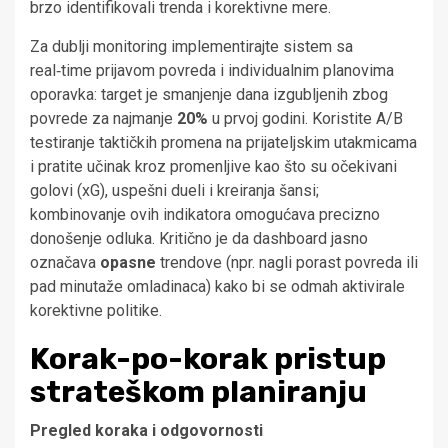
brzo identifikovali trenda i korektivne mere.
Za dublji monitoring implementirajte sistem sa
real‑time prijavom povreda i individualnim planovima
oporavka: target je smanjenje dana izgubljenih zbog
povrede za najmanje
20%
u prvoj godini. Koristite A/B
testiranje taktičkih promena na prijateljskim utakmicama
i pratite učinak kroz promenljive kao što su očekivani
golovi (xG), uspešni dueli i kreiranja šansi;
kombinovanje ovih indikatora omogućava precizno
donošenje odluka. Kritično je da dashboard jasno
označava
opasne
trendove (npr. nagli porast povreda ili
pad minutaže omladinaca) kako bi se odmah aktivirale
korektivne politike.
Korak-po-korak pristup
strateškom planiranju
Pregled koraka i odgovornosti