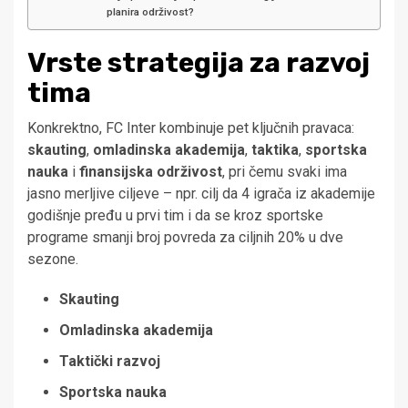
planira održivost?
Vrste strategija za razvoj
tima
Konkrektno, FC Inter kombinuje pet ključnih pravaca:
skauting
,
omladinska akademija
,
taktika
,
sportska
nauka
i
finansijska održivost
, pri čemu svaki ima
jasno merljive ciljeve – npr. cilj da 4 igrača iz akademije
godišnje pređu u prvi tim i da se kroz sportske
programe smanji broj povreda za ciljnih 20% u dve
sezone.
Skauting
Omladinska akademija
Taktički razvoj
Sportska nauka