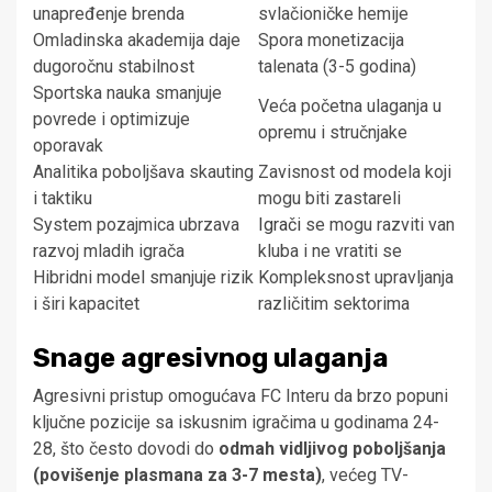
unapređenje brenda
svlačioničke hemije
Omladinska akademija daje
Spora monetizacija
dugoročnu stabilnost
talenata (3-5 godina)
Sportska nauka smanjuje
Veća početna ulaganja u
povrede i optimizuje
opremu i stručnjake
oporavak
Analitika poboljšava skauting
Zavisnost od modela koji
i taktiku
mogu biti zastareli
System pozajmica ubrzava
Igrači
se mogu razviti van
razvoj mladih igrača
kluba i ne vratiti se
Hibridni model smanjuje rizik
Kompleksnost upravljanja
i širi kapacitet
različitim sektorima
Snage agresivnog ulaganja
Agresivni pristup omogućava FC Interu da brzo popuni
ključne pozicije sa iskusnim igračima u godinama 24-
28, što često dovodi do
odmah vidljivog poboljšanja
(povišenje plasmana za 3-7 mesta)
, većeg TV-