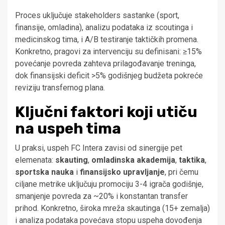
Proces uključuje stakeholders sastanke (sport,
finansije, omladina), analizu podataka iz scou­t­inga i
medicinskog tima, i A/B testiranje taktičkih promena.
Konkretno, pragovi za intervenciju su definisani: ≥15%
povećanje povreda zahteva prilagođavanje treninga,
dok finansijski deficit >5% godišnjeg budžeta pokreće
reviziju transfernog plana.
Ključni faktori koji utiču
na uspeh tima
U praksi, uspeh FC Intera zavisi od sinergije pet
elemenata:
skauting
,
omladinska akademija
,
taktika
,
sportska nauka
i
finansijsko upravljanje
, pri čemu
ciljane metrike uključuju promociju 3-4 igrača godišnje,
smanjenje povreda za ~20% i konstantan transfer
prihod. Konkretno, široka mreža skautinga (15+ zemalja)
i analiza podataka povećava stopu uspeha dovođenja