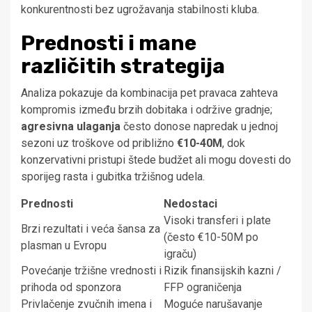
konkurentnosti bez ugrožavanja stabilnosti kluba.
Prednosti i mane
različitih strategija
Analiza pokazuje da kombinacija pet pravaca zahteva
kompromis između brzih dobitaka i održive gradnje;
agresivna ulaganja
često donose napredak u jednoj
sezoni uz troškove od približno
€10-40M
, dok
konzervativni pristupi štede budžet ali mogu dovesti do
sporijeg rasta i gubitka tržišnog udela.
Prednosti
Nedostaci
Visoki transferi i plate
Brzi rezultati i veća šansa za
(često €10-50M po
plasman u Evropu
igraču)
Povećanje tržišne vrednosti i
Rizik finansijskih kazni /
prihoda od sponzora
FFP ograničenja
Privlačenje zvučnih imena i
Moguće narušavanje