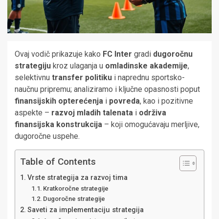
Ovaj vodič prikazuje kako
FC Inter
gradi
dugoročnu
strategiju
kroz ulaganja u
omladinske akademije
,
selektivnu
transfer politiku
i naprednu sportsko-
naučnu pripremu; analiziramo i ključne opasnosti poput
finansijskih opterećenja
i
povreda
, kao i pozitivne
aspekte –
razvoj mladih talenata
i
održiva
finansijska konstrukcija
– koji omogućavaju merljive,
dugoročne uspehe.
Table of Contents
Vrste strategija za razvoj tima
Kratkoročne strategije
Dugoročne strategije
Saveti za implementaciju strategija