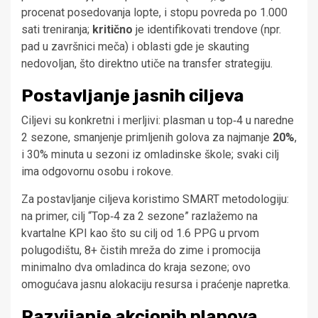
procenat posedovanja lopte, i stopu povreda po 1.000
sati treniranja;
kritično
je identifikovati trendove (npr.
pad u završnici meča) i oblasti gde je skauting
nedovoljan, što direktno utiče na transfer strategiju.
Postavljanje jasnih ciljeva
Ciljevi su konkretni i merljivi: plasman u top‑4 u naredne
2 sezone, smanjenje primljenih golova za najmanje
20%
,
i 30% minuta u sezoni iz omladinske škole; svaki cilj
ima odgovornu osobu i rokove.
Za postavljanje ciljeva koristimo SMART metodologiju:
na primer, cilj “Top‑4 za 2 sezone” razlažemo na
kvartalne KPI kao što su cilj od 1.6 PPG u prvom
polugodištu, 8+ čistih mreža do zime i promocija
minimalno dva omladinca do kraja sezone; ovo
omogućava jasnu alokaciju resursa i praćenje napretka.
Razvijanje akcionih planova