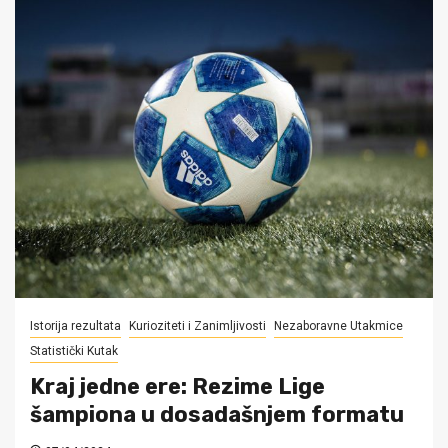
Istorija rezultata
Kurioziteti i Zanimljivosti
Nezaboravne Utakmice
Statistički Kutak
Kraj jedne ere: Rezime Lige
šampiona u dosadašnjem formatu