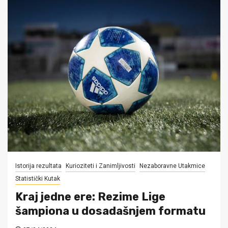
Istorija rezultata
Kurioziteti i Zanimljivosti
Nezaboravne Utakmice
Statistički Kutak
Kraj jedne ere: Rezime Lige
šampiona u dosadašnjem formatu