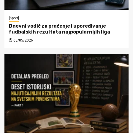
[Sport]
Dnevni vodič za praćenje i upoređivanje
fudbalskih rezultata najpopularnijih liga
08/05/2026