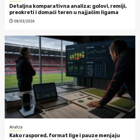
Detaljna komparativna analiza: golovi, remiji,
preokreti i domaći teren u najjačim ligama
08/03/2026
Analiza
Kako raspored, format lige i pauze menjaju