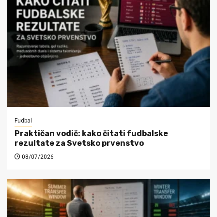
Fudbal
Praktičan vodič: kako čitati fudbalske
rezultate za Svetsko prvenstvo
08/07/2026