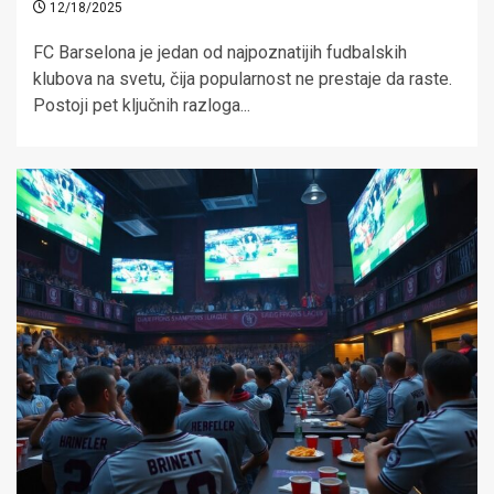
12/18/2025
FC Barselona je jedan od najpoznatijih fudbalskih
klubova na svetu, čija popularnost ne prestaje da raste.
Postoji pet ključnih razloga...