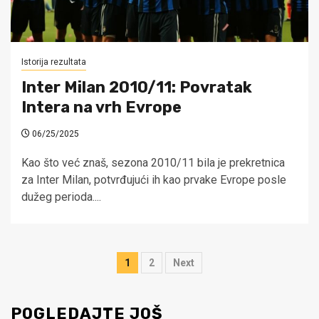
Istorija rezultata
Inter Milan 2010/11: Povratak
Intera na vrh Evrope
06/25/2025
Kao što već znaš, sezona 2010/11 bila je prekretnica
za Inter Milan, potvrđujući ih kao prvake Evrope posle
dužeg perioda....
Posts
1
2
Next
pagination
POGLEDAJTE JOŠ