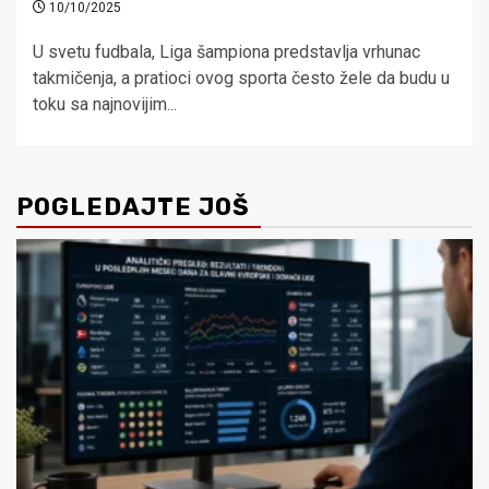
10/10/2025
U svetu fudbala, Liga šampiona predstavlja vrhunac
takmičenja, a pratioci ovog sporta često žele da budu u
toku sa najnovijim...
POGLEDAJTE JOŠ