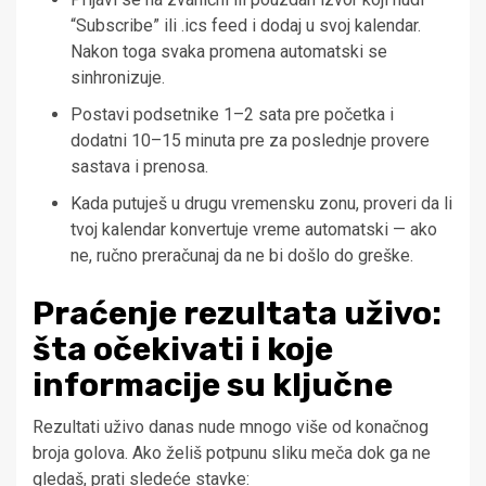
“Subscribe” ili .ics feed i dodaj u svoj kalendar.
Nakon toga svaka promena automatski se
sinhronizuje.
Postavi podsetnike 1–2 sata pre početka i
dodatni 10–15 minuta pre za poslednje provere
sastava i prenosa.
Kada putuješ u drugu vremensku zonu, proveri da li
tvoj kalendar konvertuje vreme automatski — ako
ne, ručno preračunaj da ne bi došlo do greške.
Praćenje rezultata uživo:
šta očekivati i koje
informacije su ključne
Rezultati uživo danas nude mnogo više od konačnog
broja golova. Ako želiš potpunu sliku meča dok ga ne
gledaš, prati sledeće stavke: