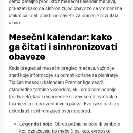
ćemo detaljno proći kroz mesečni kalendar mečeva,
prikazati kako da sinhronizuješ obaveze sa vremenima
utakmica i dati praktične savete za praćenje rezultata
uživo.
Mesečni kalendar: kako
ga čitati i sinhronizovati
obaveze
Kada pregledaš mesečni pregled mečeva, važno je
znati koje informacije su odmah korisne za planiranje.
Tipičan mesec u kalendaru Premier lige sadrži
standardne terminе vikendom, ali i sredinom nedelje
(midweek), kao i rasporede koji zavise od evropskih
takmičenja i reprezentativnih pauza. Evo kako da brzo
dekodiraš i sinhronizuješ svoj raspored.
Legenda i boje:
Obrati pažnju na boje ili simbole
koji označavaju tip meča (liga, kup, evropska