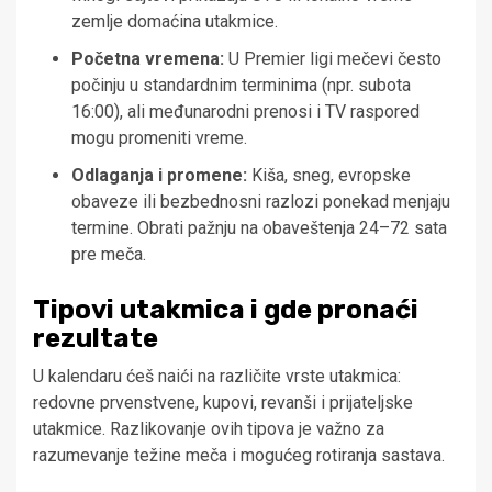
zemlje domaćina utakmice.
Početna vremena:
U Premier ligi mečevi često
počinju u standardnim terminima (npr. subota
16:00), ali međunarodni prenosi i TV raspored
mogu promeniti vreme.
Odlaganja i promene:
Kiša, sneg, evropske
obaveze ili bezbednosni razlozi ponekad menjaju
termine. Obrati pažnju na obaveštenja 24–72 sata
pre meča.
Tipovi utakmica i gde pronaći
rezultate
U kalendaru ćeš naići na različite vrste utakmica:
redovne prvenstvene, kupovi, revanši i prijateljske
utakmice. Razlikovanje ovih tipova je važno za
razumevanje težine meča i mogućeg rotiranja sastava.