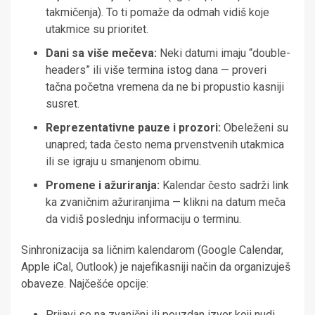
takmičenja). To ti pomaže da odmah vidiš koje
utakmice su prioritet.
Dani sa više mečeva:
Neki datumi imaju “double-
headers” ili više termina istog dana — proveri
tačna početna vremena da ne bi propustio kasniji
susret.
Reprezentativne pauze i prozori:
Obeleženi su
unapred; tada često nema prvenstvenih utakmica
ili se igraju u smanjenom obimu.
Promene i ažuriranja:
Kalendar često sadrži link
ka zvaničnim ažuriranjima — klikni na datum meča
da vidiš poslednju informaciju o terminu.
Sinhronizacija sa ličnim kalendarom (Google Calendar,
Apple iCal, Outlook) je najefikasniji način da organizuješ
obaveze. Najčešće opcije:
Prijavi se na zvanični ili pouzdan izvor koji nudi