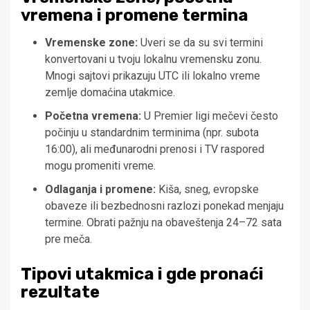
vremena i promene termina
Vremenske zone:
Uveri se da su svi termini
konvertovani u tvoju lokalnu vremensku zonu.
Mnogi sajtovi prikazuju UTC ili lokalno vreme
zemlje domaćina utakmice.
Početna vremena:
U Premier ligi mečevi često
počinju u standardnim terminima (npr. subota
16:00), ali međunarodni prenosi i TV raspored
mogu promeniti vreme.
Odlaganja i promene:
Kiša, sneg, evropske
obaveze ili bezbednosni razlozi ponekad menjaju
termine. Obrati pažnju na obaveštenja 24–72 sata
pre meča.
Tipovi utakmica i gde pronaći
rezultate