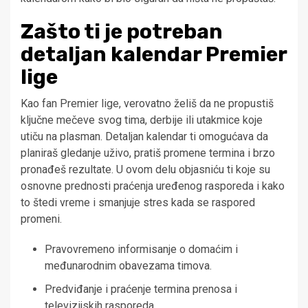
Zašto ti je potreban
detaljan kalendar Premier
lige
Kao fan Premier lige, verovatno želiš da ne propustiš
ključne mečeve svog tima, derbije ili utakmice koje
utiču na plasman. Detaljan kalendar ti omogućava da
planiraš gledanje uživo, pratiš promene termina i brzo
pronađeš rezultate. U ovom delu objasniću ti koje su
osnovne prednosti praćenja uređenog rasporeda i kako
to štedi vreme i smanjuje stres kada se raspored
promeni.
Pravovremeno informisanje o domaćim i
međunarodnim obavezama timova.
Predviđanje i praćenje termina prenosa i
televizijskih rasporeda.