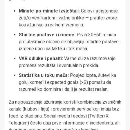
Minute-po-minute izvještaji:
Golovi, asistencije,
žuti/crveni kartoni i važne prilike — pratite izvore
koji ažuriraju u realnom vremenu.
Startne postave i izmene:
Prvih 30–60 minuta
pre utakmice obično se objavljuju startne postave;
izmene utiču na taktiku i tok meča.
VAR odluke i penalti:
Važne su za razumevanje
promena rezultata i eventualnih prekida.
Statistika u toku meča:
Posjed lopte, šutevi ka
golu, korneri i expected goals (xG) pomažu da
razumeš ko dominira i da li je rezultat realan.
Za najpouzdanija ažuriranja koristi kombinaciju zvaničnih
kanala (klubovi, liga) i provjerenih servisa koji imaju brz
feed iz stadiona. Social media feedovi (Twitter/X,
Telegram) često daju prve informacije o incidentima, ali
ih proveri pre nego što ih uzmeš za konačne.