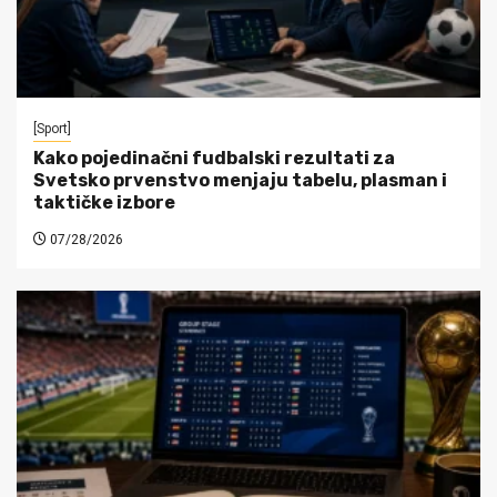
[Sport]
Kako pojedinačni fudbalski rezultati za
Svetsko prvenstvo menjaju tabelu, plasman i
taktičke izbore
07/28/2026