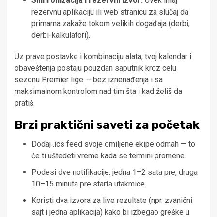
Sinhronizacija i rezervni izvor:
Uvek imaj
rezervnu aplikaciju ili web stranicu za slučaj da
primarna zakaže tokom velikih događaja (derbi,
derbi-kalkulatori).
Uz prave postavke i kombinaciju alata, tvoj kalendar i
obaveštenja postaju pouzdan saputnik kroz celu
sezonu Premier lige — bez iznenađenja i sa
maksimalnom kontrolom nad tim šta i kad želiš da
pratiš.
Brzi praktični saveti za početak
Dodaj .ics feed svoje omiljene ekipe odmah — to
će ti uštedeti vreme kada se termini promene.
Podesi dve notifikacije: jedna 1–2 sata pre, druga
10–15 minuta pre starta utakmice.
Koristi dva izvora za live rezultate (npr. zvanični
sajt i jedna aplikacija) kako bi izbegao greške u