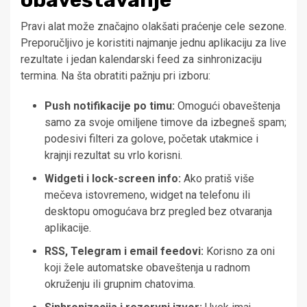
obaveštavanje
Pravi alat može značajno olakšati praćenje cele sezone.
Preporučljivo je koristiti najmanje jednu aplikaciju za live
rezultate i jedan kalendarski feed za sinhronizaciju
termina. Na šta obratiti pažnju pri izboru:
Push notifikacije po timu:
Omogući obaveštenja
samo za svoje omiljene timove da izbegneš spam;
podesivi filteri za golove, početak utakmice i
krajnji rezultat su vrlo korisni.
Widgeti i lock-screen info:
Ako pratiš više
mečeva istovremeno, widget na telefonu ili
desktopu omogućava brz pregled bez otvaranja
aplikacije.
RSS, Telegram i email feedovi:
Korisno za oni
koji žele automatske obaveštenja u radnom
okruženju ili grupnim chatovima.