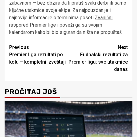
zabavnom — bez obzira da li pratiš svaki derbi ili samo
ključne utakmice svoje ekipe. Za najpouzdanije i
najnovije informacije o terminima poseti
Zvanični
raspored Premier lige
i poveži ga sa svojim
kalendarom kako bi bio siguran da ništa ne propuštaš.
Post
Previous
Next
Premier liga rezultati po
Fudbalski rezultati za
navigation
kolu – kompletni izveštaji
Premier ligu: sve utakmice
danas
PROČITAJ JOŠ