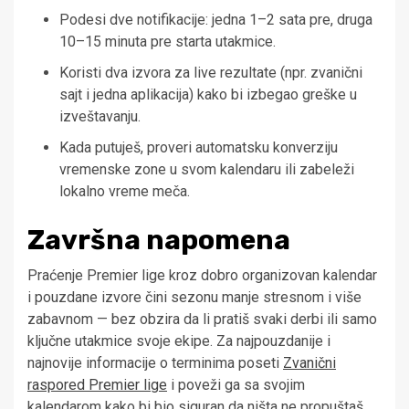
Podesi dve notifikacije: jedna 1–2 sata pre, druga
10–15 minuta pre starta utakmice.
Koristi dva izvora za live rezultate (npr. zvanični
sajt i jedna aplikacija) kako bi izbegao greške u
izveštavanju.
Kada putuješ, proveri automatsku konverziju
vremenske zone u svom kalendaru ili zabeleži
lokalno vreme meča.
Završna napomena
Praćenje Premier lige kroz dobro organizovan kalendar
i pouzdane izvore čini sezonu manje stresnom i više
zabavnom — bez obzira da li pratiš svaki derbi ili samo
ključne utakmice svoje ekipe. Za najpouzdanije i
najnovije informacije o terminima poseti
Zvanični
raspored Premier lige
i poveži ga sa svojim
kalendarom kako bi bio siguran da ništa ne propuštaš.