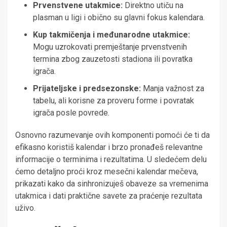
Prvenstvene utakmice:
Direktno utiču na
plasman u ligi i obično su glavni fokus kalendara.
Kup takmičenja i međunarodne utakmice:
Mogu uzrokovati premještanje prvenstvenih
termina zbog zauzetosti stadiona ili povratka
igrača.
Prijateljske i predsezonske:
Manja važnost za
tabelu, ali korisne za proveru forme i povratak
igrača posle povrede.
Osnovno razumevanje ovih komponenti pomoći će ti da
efikasno koristiš kalendar i brzo pronađeš relevantne
informacije o terminima i rezultatima. U sledećem delu
ćemo detaljno proći kroz mesečni kalendar mečeva,
prikazati kako da sinhronizuješ obaveze sa vremenima
utakmica i dati praktične savete za praćenje rezultata
uživo.