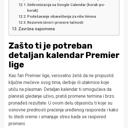
Sinhronizacija sa Google Calendar (korak-po-
korak)
Podešavanje obaveštenja za više timova
Rezervni izvori i provere tačnosti
Završna napomena
Zašto ti je potreban
detaljan kalendar Premier
lige
Kao fan Premier lige, verovatno želiš da ne propustiš
ključne mečeve svog tima, derbije ili utakmice koje
utiču na plasman. Detaljan kalendar ti omogućava da
planiraš gledanje uživo, pratiš promene termina i brzo
pronađeš rezultate. U ovom delu objasniću ti koje su
osnovne prednosti praćenja uređenog rasporeda i kako
to štedi vreme i smanjuje stres kada se raspored
promeni.