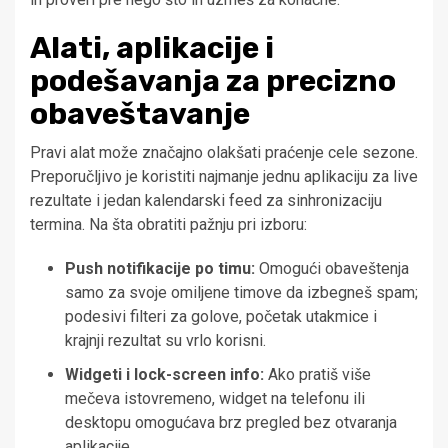
Alati, aplikacije i
podešavanja za precizno
obaveštavanje
Pravi alat može značajno olakšati praćenje cele sezone.
Preporučljivo je koristiti najmanje jednu aplikaciju za live
rezultate i jedan kalendarski feed za sinhronizaciju
termina. Na šta obratiti pažnju pri izboru:
Push notifikacije po timu:
Omogući obaveštenja
samo za svoje omiljene timove da izbegneš spam;
podesivi filteri za golove, početak utakmice i
krajnji rezultat su vrlo korisni.
Widgeti i lock-screen info:
Ako pratiš više
mečeva istovremeno, widget na telefonu ili
desktopu omogućava brz pregled bez otvaranja
aplikacije.