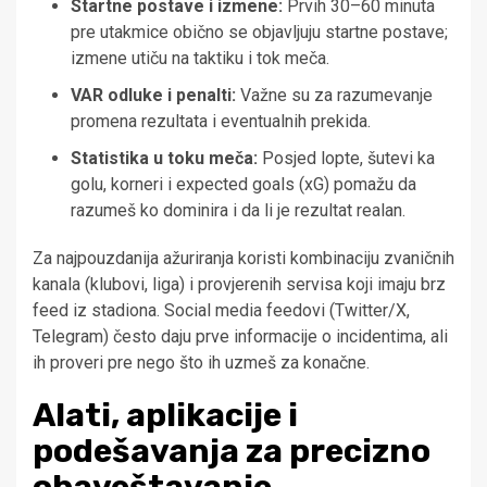
Startne postave i izmene:
Prvih 30–60 minuta
pre utakmice obično se objavljuju startne postave;
izmene utiču na taktiku i tok meča.
VAR odluke i penalti:
Važne su za razumevanje
promena rezultata i eventualnih prekida.
Statistika u toku meča:
Posjed lopte, šutevi ka
golu, korneri i expected goals (xG) pomažu da
razumeš ko dominira i da li je rezultat realan.
Za najpouzdanija ažuriranja koristi kombinaciju zvaničnih
kanala (klubovi, liga) i provjerenih servisa koji imaju brz
feed iz stadiona. Social media feedovi (Twitter/X,
Telegram) često daju prve informacije o incidentima, ali
ih proveri pre nego što ih uzmeš za konačne.
Alati, aplikacije i
podešavanja za precizno