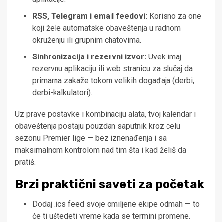
RSS, Telegram i email feedovi:
Korisno za one
koji žele automatske obaveštenja u radnom
okruženju ili grupnim chatovima.
Sinhronizacija i rezervni izvor:
Uvek imaj
rezervnu aplikaciju ili web stranicu za slučaj da
primarna zakaže tokom velikih događaja (derbi,
derbi-kalkulatori).
Uz prave postavke i kombinaciju alata, tvoj kalendar i
obaveštenja postaju pouzdan saputnik kroz celu
sezonu Premier lige — bez iznenađenja i sa
maksimalnom kontrolom nad tim šta i kad želiš da
pratiš.
Brzi praktični saveti za početak
Dodaj .ics feed svoje omiljene ekipe odmah — to
će ti uštedeti vreme kada se termini promene.