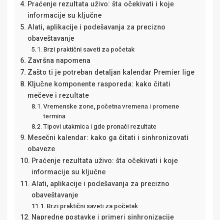
Praćenje rezultata uživo: šta očekivati i koje
informacije su ključne
Alati, aplikacije i podešavanja za precizno
obaveštavanje
Brzi praktični saveti za početak
Završna napomena
Zašto ti je potreban detaljan kalendar Premier lige
Ključne komponente rasporeda: kako čitati
mečeve i rezultate
Vremenske zone, početna vremena i promene
termina
Tipovi utakmica i gde pronaći rezultate
Mesečni kalendar: kako ga čitati i sinhronizovati
obaveze
Praćenje rezultata uživo: šta očekivati i koje
informacije su ključne
Alati, aplikacije i podešavanja za precizno
obaveštavanje
Brzi praktični saveti za početak
Napredne postavke i primeri sinhronizacije