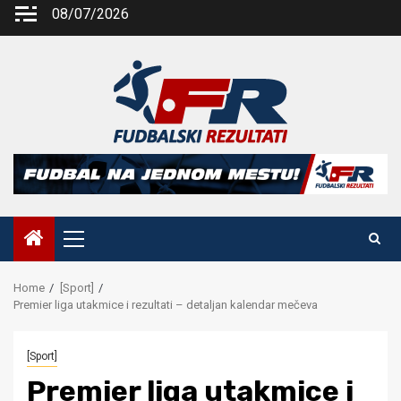
Skip
08/07/2026
to
content
Primary
Menu
Home
[Sport]
Premier liga utakmice i rezultati – detaljan kalendar mečeva
[Sport]
Premier liga utakmice i