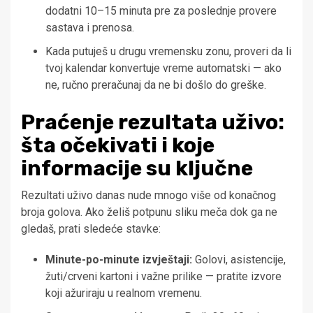
dodatni 10–15 minuta pre za poslednje provere
sastava i prenosa.
Kada putuješ u drugu vremensku zonu, proveri da li
tvoj kalendar konvertuje vreme automatski — ako
ne, ručno preračunaj da ne bi došlo do greške.
Praćenje rezultata uživo:
šta očekivati i koje
informacije su ključne
Rezultati uživo danas nude mnogo više od konačnog
broja golova. Ako želiš potpunu sliku meča dok ga ne
gledaš, prati sledeće stavke:
Minute-po-minute izvještaji:
Golovi, asistencije,
žuti/crveni kartoni i važne prilike — pratite izvore
koji ažuriraju u realnom vremenu.