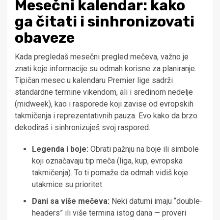
Mesečni kalendar: kako
ga čitati i sinhronizovati
obaveze
Kada pregledaš mesečni pregled mečeva, važno je
znati koje informacije su odmah korisne za planiranje.
Tipičan mesec u kalendaru Premier lige sadrži
standardne terminе vikendom, ali i sredinom nedelje
(midweek), kao i rasporede koji zavise od evropskih
takmičenja i reprezentativnih pauza. Evo kako da brzo
dekodiraš i sinhronizuješ svoj raspored.
Legenda i boje:
Obrati pažnju na boje ili simbole
koji označavaju tip meča (liga, kup, evropska
takmičenja). To ti pomaže da odmah vidiš koje
utakmice su prioritet.
Dani sa više mečeva:
Neki datumi imaju “double-
headers” ili više termina istog dana — proveri