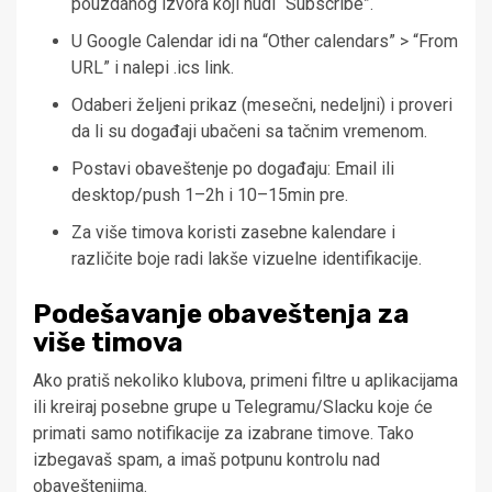
pouzdanog izvora koji nudi “Subscribe”.
U Google Calendar idi na “Other calendars” > “From
URL” i nalepi .ics link.
Odaberi željeni prikaz (mesečni, nedeljni) i proveri
da li su događaji ubačeni sa tačnim vremenom.
Postavi obaveštenje po događaju: Email ili
desktop/push 1–2h i 10–15min pre.
Za više timova koristi zasebne kalendare i
različite boje radi lakše vizuelne identifikacije.
Podešavanje obaveštenja za
više timova
Ako pratiš nekoliko klubova, primeni filtre u aplikacijama
ili kreiraj posebne grupe u Telegramu/Slacku koje će
primati samo notifikacije za izabrane timove. Tako
izbegavaš spam, a imaš potpunu kontrolu nad
obaveštenjima.