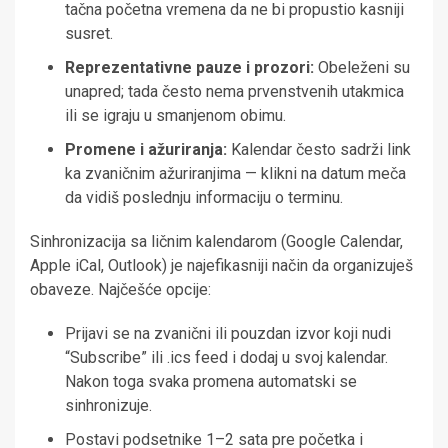
tačna početna vremena da ne bi propustio kasniji
susret.
Reprezentativne pauze i prozori:
Obeleženi su
unapred; tada često nema prvenstvenih utakmica
ili se igraju u smanjenom obimu.
Promene i ažuriranja:
Kalendar često sadrži link
ka zvaničnim ažuriranjima — klikni na datum meča
da vidiš poslednju informaciju o terminu.
Sinhronizacija sa ličnim kalendarom (Google Calendar,
Apple iCal, Outlook) je najefikasniji način da organizuješ
obaveze. Najčešće opcije:
Prijavi se na zvanični ili pouzdan izvor koji nudi
“Subscribe” ili .ics feed i dodaj u svoj kalendar.
Nakon toga svaka promena automatski se
sinhronizuje.
Postavi podsetnike 1–2 sata pre početka i