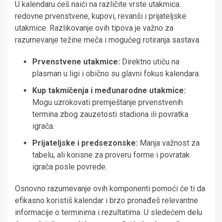
U kalendaru ćeš naići na različite vrste utakmica:
redovne prvenstvene, kupovi, revanši i prijateljske
utakmice. Razlikovanje ovih tipova je važno za
razumevanje težine meča i mogućeg rotiranja sastava.
Prvenstvene utakmice:
Direktno utiču na
plasman u ligi i obično su glavni fokus kalendara.
Kup takmičenja i međunarodne utakmice:
Mogu uzrokovati premještanje prvenstvenih
termina zbog zauzetosti stadiona ili povratka
igrača.
Prijateljske i predsezonske:
Manja važnost za
tabelu, ali korisne za proveru forme i povratak
igrača posle povrede.
Osnovno razumevanje ovih komponenti pomoći će ti da
efikasno koristiš kalendar i brzo pronađeš relevantne
informacije o terminima i rezultatima. U sledećem delu