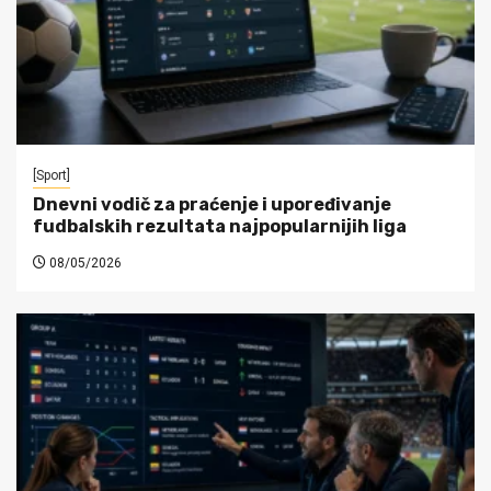
[Sport]
Dnevni vodič za praćenje i upoređivanje
fudbalskih rezultata najpopularnijih liga
08/05/2026