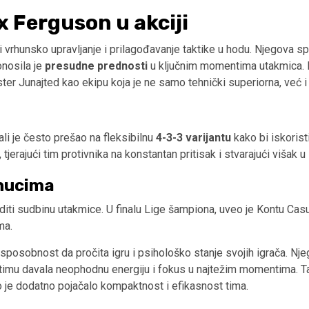
ex Ferguson u akciji
vrhunsko upravljanje i prilagođavanje taktike u hodu. Njegova s
onosila je
presudne prednosti
u ključnim momentima utakmica. I
ster Junajted kao ekipu koja je ne samo tehnički superiorna, već
ali je često prešao na fleksibilnu
4-3-3 varijantu
kako bi iskoris
rajući tim protivnika na konstantan pritisak i stvarajući višak u 
enucima
i sudbinu utakmice. U finalu Lige šampiona, uveo je Kontu Casu 
ma.
sposobnost da pročita igru i psihološko stanje svojih igrača. Njeg
je timu davala neophodnu energiju i fokus u najtežim momentima. 
o je dodatno pojačalo kompaktnost i efikasnost tima.