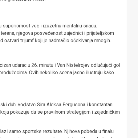
 superiornost već i izuzetnu mentalnu snagu.
 terena, njegova posvećenost zajednici i prijateljskom
d ostvari trijumf koji je nadmašio očekivanja mnogih.
izan udarac u 26. minutu i Van Nistelrojev odlučujući gol
 produžecima. Ovih nekoliko scena jasno ilustruju kako
mski duh, vođstvo Sira Aleksa Fergusona i konstantan
ja koja pokazuje da se pravilnom strategijom i zajedničkim
lazi samo sportske rezultate. Njihova pobeda u finalu