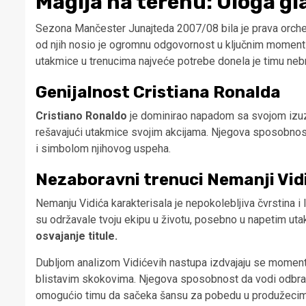
Magija na terenu: Uloga gl
Sezona Mančester Junajteda 2007/08 bila je prava orchest
od njih nosio je ogromnu odgovornost u ključnim momentima
utakmice u trenucima najveće potrebe donela je timu nebr
Genijalnost Cristiana Ronalda
Cristiano Ronaldo
je dominirao napadom sa svojom izuz
rešavajući utakmice svojim akcijama. Njegova sposobnost 
i simbolom njihovog uspeha.
Nezaboravni trenuci Nemanji Vid
Nemanju Vidića karakterisala je nepokolebljiva čvrstina i
su održavale tvoju ekipu u životu, posebno u napetim u
osvajanje titule.
Dubljom analizom Vidićevih nastupa izdvajaju se momenti
blistavim skokovima. Njegova sposobnost da vodi odbrambe
omogućio timu da sačeka šansu za pobedu u produžecima 