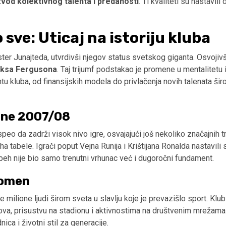
vod kolektivnog talenta i predanosti
. Ti kvaliteti su nastavili
 sve: Uticaj na istoriju kluba
ester Junajteda, utvrdivši njegov status svetskog giganta. Osvoji
eksa Fergusona
. Taj trijumf podstakao je promene u mentalitetu 
kluba, od finansijskih modela do privlačenja novih talenata širo
one 2007/08
eo da zadrži visok nivo igre, osvajajući još nekoliko značajnih t
ha tabele. Igrači poput Vejna Runija i Krištijana Ronalda nastavili 
uspeh nije bio samo trenutni vrhunac već i dugoročni fundament.
nomen
milione ljudi širom sveta u slavlju koje je prevazišlo sport. Klub
esova, prisustvu na stadionu i aktivnostima na društvenim mrežam
ca i životni stil za generacije.