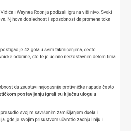
dića i Waynea Roonija podizali igru na viši nivo. Svaki
golova. Njihova doslednost i sposobnost da promena toka
ostigao je 42 gola u svim takmičenjima, često
vničke odbrane, što te je učinilo neizostavnim delom tima
osobnost da zaustavi najopasnije protivničke napade često
ičkom postavljanju igrali su ključnu ulogu u
e presudio svojim savršenim zamišljanjem duela i
, gde je svojim prisustvom učvrstio zadnju liniju i