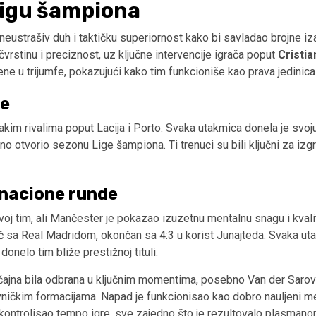
 Ligu šampiona
strašiv duh i taktičku superiornost kako bi savladao brojne iz
vrstinu i preciznost, uz ključne intervencije igrača poput
Cristi
ene u trijumfe, pokazujući kako tim funkcioniše kao prava jedini
ze
a jakim rivalima poput Lacija i Porto. Svaka utakmica donela je s
tno otvorio sezonu Lige šampiona. Ti trenuci su bili ključni za i
inacione runde
tvoj tim, ali Mančester je pokazao izuzetnu mentalnu snagu i kvali
č sa Real Madridom, okončan sa 4:3 u korist Junajteda. Svaka uta
onelo tim bliže prestižnoj tituli.
značajna bila odbrana u ključnim momentima, posebno Van der Sarove
otivničkim formacijama. Napad je funkcionisao kao dobro nauljeni
ntrolisao tempo igre, sve zajedno što je rezultovalo plasmanom