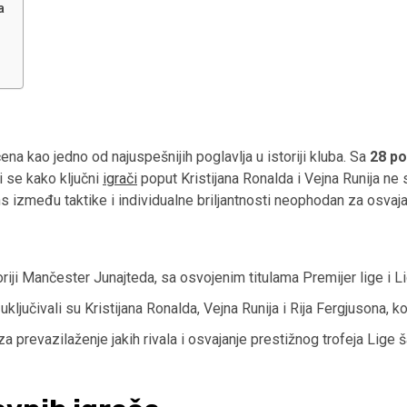
a
 kao jedno od najuspešnijih poglavlja u istoriji kluba. Sa
28 p
i se kako ključni
igrači
poput Kristijana Ronalda i Vejna Runija ne 
 između taktike i individualne briljantnosti neophodan za osvajanj
oriji Mančester Junajteda, sa osvojenim titulama Premijer lige i 
uključivali su Kristijana Ronalda, Vejna Runija i Rija Fergjusona, ko
 za prevazilaženje jakih rivala i osvajanje prestižnog trofeja Lig