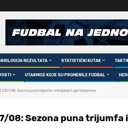
SIHOLOGIJA REZULTATA
STATISTIČKI KUTAK
TAKTI
VOSTI
UTAKMICE KOJE SU PROMENILE FUDBAL
HER
 2007/08: Sezona puna trijumfa i osvajanje Lige šampiona
/08: Sezona puna trijumfa i