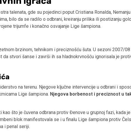
avnih igrača
ra talenata, gde su pojedinci poput Cristiana Ronalda, Nemanju Vi
, bilo da se radilo o odbrani, kreiranju prilika ili postizanju 
ojene trijumfe i konačno osvajanje Lige šampiona.
etnom brzinom, tehnikom i preciznošću šuta. U sezoni 2007/08 p
da stvori šanse i završi ih sa hladnokrvnošću ignorisala je proti
ića
 liderstvo na terenu. Njegove ključne intervencije u odbrani i sp
takmicama Lige šampiona.
Njegova borbenost i preciznost u takt
 kao što je čuvena odbrana protiv Đenove u grupnoj fazi, kada j
ni blok manifestovala se i u finalu Lige šampiona protiv Čelsija
i penal seriji.