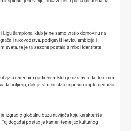
 da inspirišu generacije, pokazujući ti put kojim treba da
vši Ligu šampiona, klub je ne samo vratio domovinu na
igrača i rukovodstva, podigavši letvicu ambicija i
m sveta, te je ta sezona postala simbol identiteta i
rofeja u narednim godinama. Klub je nastavio da dominira
su da briljiraju, dok je stručni štab uspešno implementirao
 je izgradio globalnu bazu navijača koju karakteriše
a. Taj događaj postao je kamen temeljac kulturnog