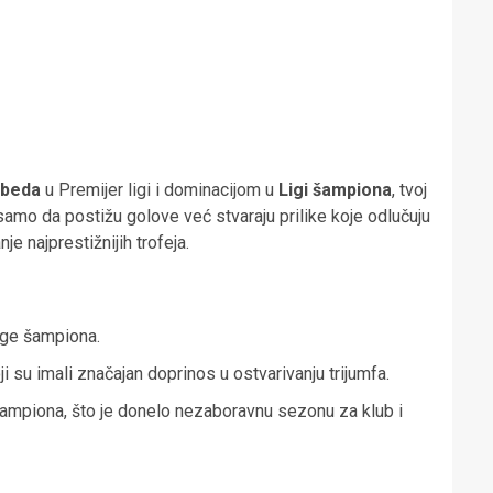
obeda
u Premijer ligi i dominacijom u
Ligi šampiona
, tvoj
samo da postižu golove već stvaraju prilike koje odlučuju
e najprestižnijih trofeja.
Lige šampiona.
ji su imali značajan doprinos u ostvarivanju trijumfa.
e šampiona, što je donelo nezaboravnu sezonu za klub i