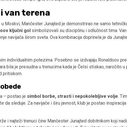
 i van terena
 u Moskvi, Mančester Junajted je demonstrirao ne samo tehničku
oov ključni gol
simbolizovali su disciplinu i odlučnost tima. Van
je navijača širom sveta. Ova kombinacija doprinela je da Junajte
tnim individualnim potezima. Posebno se izdvajaju Ronaldoov prec
ra bila je presudna u trenucima kada je Čelsi stiskao, naročito u
 pritiskom.
pobede
ba – postao je
simbol borbe, strasti i nepokolebljive volje
. Ti
že da sleduje. Za navijače i širu javnost, klub je postao inspiraci
e i najteži trenuci čine Mančester Junajted dobitnikom koji nadi