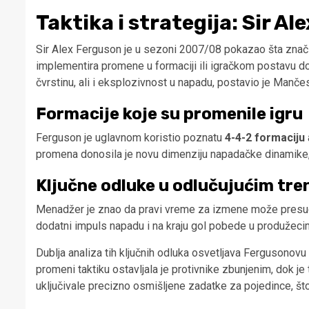
Taktika i strategija: Sir Al
Sir Alex Ferguson je u sezoni 2007/08 pokazao šta znači 
implementira promene u formaciji ili igračkom postavu d
čvrstinu, ali i eksplozivnost u napadu, postavio je Manče
Formacije koje su promenile igru
Ferguson je uglavnom koristio poznatu
4-4-2 formaciju
promena donosila je novu dimenziju napadačke dinamike, tje
Ključne odluke u odlučujućim tr
Menadžer je znao da pravi vreme za izmene može presudit
dodatni impuls napadu i na kraju gol pobede u produžeci
Dublja analiza tih ključnih odluka osvetljava Fergusonovu 
promeni taktiku ostavljala je protivnike zbunjenim, dok 
uključivale precizno osmišljene zadatke za pojedince, št