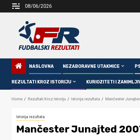
Skip
08/06/2026
to
content
NASLOVNA
NEZABORAVNE UTAKMICE
P
REZULTATI KROZ ISTORIJU
KURIOZITETI I ZANIMLJI
Home
Rezultati Kroz Istoriju
Istorija rezultata
Mančester Junajted
Istorija rezultata
Mančester Junajted 2007