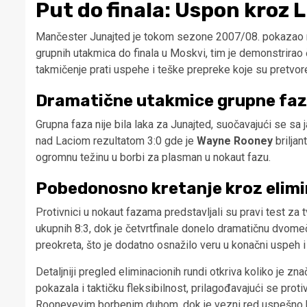
Put do finala: Uspon kroz
Mančester Junajted je tokom sezone 2007/08. pokazao neu
grupnih utakmica do finala u Moskvi, tim je demonstrirao č
takmičenje prati uspehe i teške prepreke koje su pretvor
Dramatične utakmice grupne fa
Grupna faza nije bila laka za Junajted, suočavajući se s
nad Laciom rezultatom 3:0 gde je
Wayne Rooney
briljan
ogromnu težinu u borbi za plasman u nokaut fazu.
Pobedonosno kretanje kroz elim
Protivnici u nokaut fazama predstavljali su pravi test za 
ukupnih 8:3, dok je četvrtfinale donelo dramatičnu dvome
preokreta, što je dodatno osnažilo veru u konačni uspeh i d
Detaljniji pregled eliminacionih rundi otkriva koliko je 
pokazala i taktičku fleksibilnost, prilagođavajući se pr
Rooneyevim borbenim duhom, dok je vezni red uspešno ko