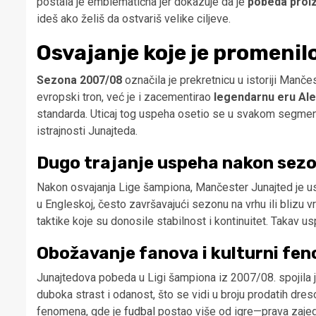
postala je emblematična jer dokazuje da je
pobeda proiz
ideš ako želiš da ostvariš velike ciljeve.
Osvajanje koje je promenilo
Sezona 2007/08
označila je prekretnicu u istoriji Manč
evropski tron, već je i zacementirao
legendarnu eru Al
standarda. Uticaj tog uspeha osetio se u svakom segmentu 
istrajnosti Junajteda.
Dugo trajanje uspeha nakon sez
Nakon osvajanja Lige šampiona, Mančester Junajted je usp
u Engleskoj, često završavajući sezonu na vrhu ili blizu vr
taktike koje su donosile stabilnost i kontinuitet. Takav 
Obožavanje fanova i kulturni fe
Junajtedova pobeda u Ligi šampiona iz 2007/08. spojila je 
duboka strast i odanost, što se vidi u broju prodatih dr
fenomena, gde je
fudbal
postao više od igre—prava zajedni