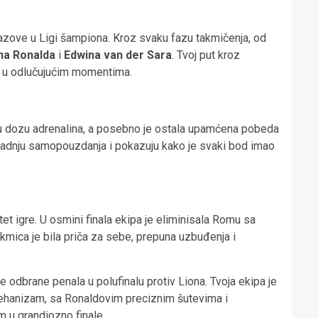
azove u Ligi šampiona. Kroz svaku fazu takmičenja, od
ana Ronalda
i
Edwina van der Sara
. Tvoj put kroz
ca u odlučujućim momentima.
voju dozu adrenalina, a posebno je ostala upamćena pobeda
zgradnju samopouzdanja i pokazuju kako je svaki bod imao
tet igre. U osmini finala ekipa je eliminisala Romu sa
kmica je bila priča za sebe, prepuna uzbuđenja i
 odbrane penala u polufinalu protiv Liona. Tvoja ekipa je
 mehanizam, sa Ronaldovim preciznim šutevima i
 u grandiozno finale.