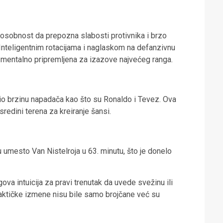
posobnost da prepozna slabosti protivnika i brzo
nteligentnim rotacijama i naglaskom na defanzivnu
 i mentalno pripremljena za izazove najvećeg ranga.
tio brzinu napadača kao što su Ronaldo i Tevez. Ova
sredini terena za kreiranje šansi.
umesto Van Nistelroja u 63. minutu, što je donelo
ova intuicija za pravi trenutak da uvede svežinu ili
Taktičke izmene nisu bile samo brojčane već su