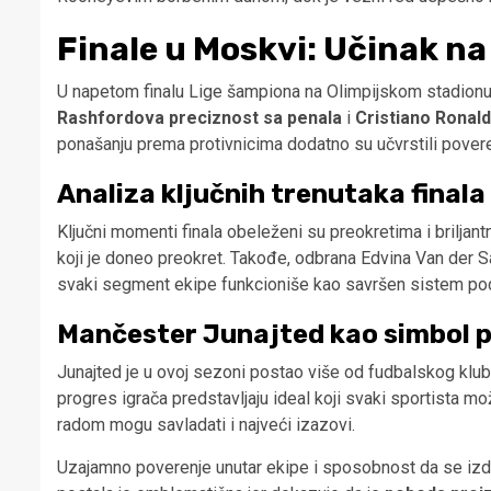
Finale u Moskvi: Učinak na
U napetom finalu Lige šampiona na Olimpijskom stadionu
Rashfordova preciznost sa penala
i
Cristiano Ronald
ponašanju prema protivnicima dodatno su učvrstili poveren
Analiza ključnih trenutaka finala
Ključni momenti finala obeleženi su preokretima i briljan
koji je doneo preokret. Takođe, odbrana Edvina Van der Sa
svaki segment ekipe funkcioniše kao savršen sistem pod
Mančester Junajted kao simbol 
Junajted je u ovoj sezoni postao više od fudbalskog klu
progres igrača predstavljaju ideal koji svaki sportista mo
radom mogu savladati i najveći izazovi.
Uzajamno poverenje unutar ekipe i sposobnost da se izdrž