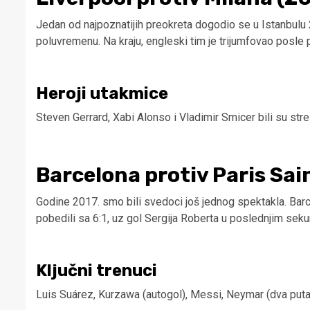
Jedan od najpoznatijih preokreta dogodio se u Istanbulu 
poluvremenu. Na kraju, engleski tim je trijumfovao posle pe
Heroji utakmice
Steven Gerrard, Xabi Alonso i Vladimir Smicer bili su stre
Barcelona protiv Paris Sa
Godine 2017. smo bili svedoci još jednog spektakla. Bar
pobedili sa 6:1, uz gol Sergija Roberta u poslednjim se
Ključni trenuci
Luis Suárez, Kurzawa (autogol), Messi, Neymar (dva puta) 