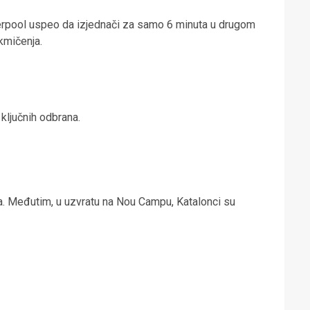
iverpool uspeo da izjednači za samo 6 minuta u drugom
akmičenja.
 ključnih odbrana.
a. Međutim, u uzvratu na Nou Campu, Katalonci su