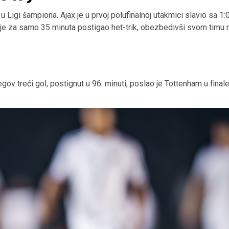
u Ligi šampiona. Ajax je u prvoj polufinalnoj utakmici slavio sa 
e za samo 35 minuta postigao het-trik, obezbedivši svom timu me
egov treći gol, postignut u 96. minuti, poslao je Tottenham u finale