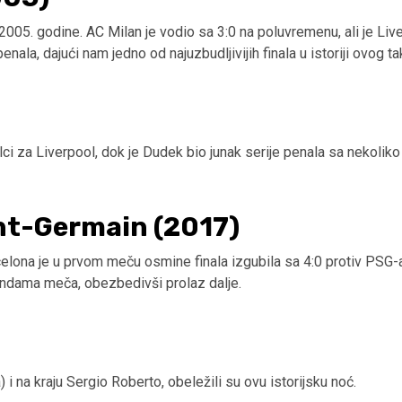
2005. godine. AC Milan je vodio sa 3:0 na poluvremenu, ali je L
nala, dajući nam jedno od najuzbudljivijih finala u istoriji ovog t
lci za Liverpool, dok je Dudek bio junak serije penala sa nekoliko
int-Germain (2017)
celona je u prvom meču osmine finala izgubila sa 4:0 protiv PSG-
kundama meča, obezbedivši prolaz dalje.
i na kraju Sergio Roberto, obeležili su ovu istorijsku noć.