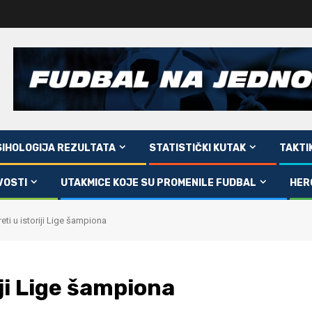
SIHOLOGIJA REZULTATA
STATISTIČKI KUTAK
TAKTI
VOSTI
UTAKMICE KOJE SU PROMENILE FUDBAL
HER
eti u istoriji Lige šampiona
iji Lige šampiona