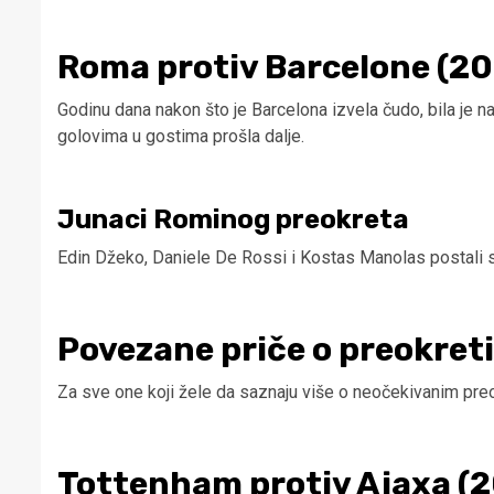
Roma protiv Barcelone (20
Godinu dana nakon što je Barcelona izvela čudo, bila je 
golovima u gostima prošla dalje.
Junaci Rominog preokreta
Edin Džeko, Daniele De Rossi i Kostas Manolas postali s
Povezane priče o preokret
Za sve one koji žele da saznaju više o neočekivanim p
Tottenham protiv Ajaxa (