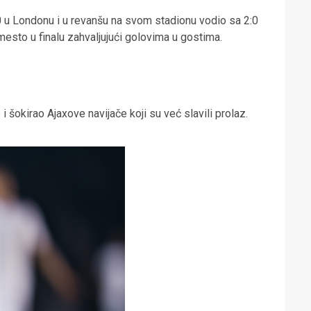
1:0 u Londonu i u revanšu na svom stadionu vodio sa 2:0
sto u finalu zahvaljujući golovima u gostima.
 i šokirao Ajaxove navijače koji su već slavili prolaz.