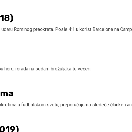
18)
na udaru Rominog preokreta. Posle 4:1 u korist Barcelone na Camp 
u heroji grada na sedam brežuljaka te večeri.
ima
reokretima u fudbalskom svetu, preporučujemo sledeće
članke
i
an
2019)