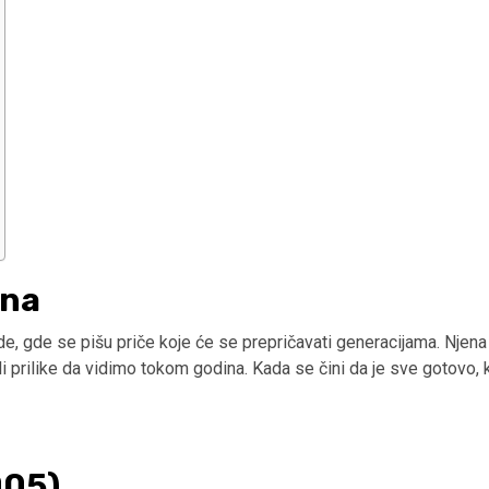
ona
, gde se pišu priče koje će se prepričavati generacijama. Njena
i prilike da vidimo tokom godina. Kada se čini da je sve gotovo,
005)