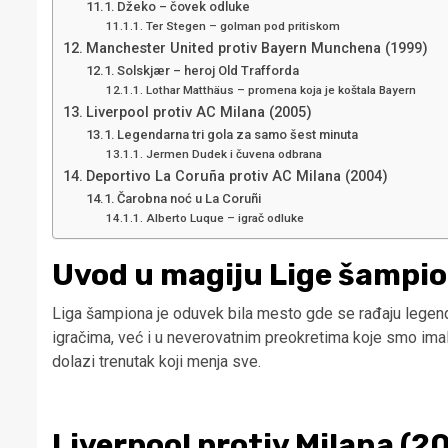
Džeko – čovek odluke
Ter Stegen – golman pod pritiskom
Manchester United protiv Bayern Munchena (1999)
Solskjær – heroj Old Trafforda
Lothar Matthäus – promena koja je koštala Bayern
Liverpool protiv AC Milana (2005)
Legendarna tri gola za samo šest minuta
Jermen Dudek i čuvena odbrana
Deportivo La Coruña protiv AC Milana (2004)
Čarobna noć u La Coruñi
Alberto Luque – igrač odluke
Uvod u magiju Lige šampi
Liga šampiona je oduvek bila mesto gde se rađaju legende
igračima, već i u neverovatnim preokretima koje smo imal
dolazi trenutak koji menja sve.
Liverpool protiv Milana (2