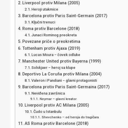
Liverpool protiv Milana (2005)
Heroji utakmice
Barcelona protiv Paris Saint-Germain (2017)
Ključni trenuci
Roma protiv Barcelone (2018)
Junaci Rominog preokreta
Povezane priče o preokretima
Tottenham protiv Ajaxa (2019)
Lucas Moura – čovek odluke
Manchester United protiv Bayerna (1999)
Solskjaer – heroj sa klupe
Deportivo La Coruña protiv Milana (2004)
Valeron i Pandiani – glavni protagonisti
Barcelona protiv Paris Saint-Germaina (2017)
Neviđena završnica
Neymar – glavni kreator
Liverpool protiv AC Milana (2005)
Čudo u Istanbulu
Shevchenko – od heroja do tragičara
AS Roma protiv Barcelone (2018)