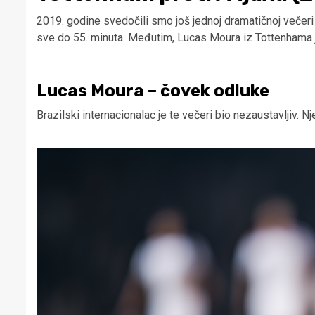
2019. godine svedočili smo još jednoj dramatičnoj večeri 
sve do 55. minuta. Međutim, Lucas Moura iz Tottenhama j
Lucas Moura – čovek odluke
Brazilski internacionalac je te večeri bio nezaustavljiv. Nj