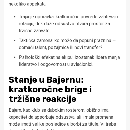
nekoliko aspekata:
Trajanje oporavka: kratkoročne povrede zahtevaju
rotaciju, dok duže odsustvo otvara prostor za
tržišne zahvate.
Taktička zamena: ko može da popuni prazninu —
domaći talent, pozajmica ili novi transfer?
Psihološki efekat na ekipu: izostanak lidera menja
liderstvo i odgovornost u svlačionici.
Stanje u Bajernu:
kratkoročne brige i
tržišne reakcije
Bajern, kao klub sa dubokim rosterom, obično ima
kapacitet da apsorbuje odsustva, ali i mala promena
može imati velike posledice u borbi za titule. Vi treba