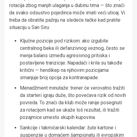
rotacija zbog manjih ulaganja u dubinu tima — što znači
da svako odsustvo pojedinca može imati veći uticaj. Vi
treba da obratite pažnju na sledeće tačke kad pratite
situaciju u San Siru:
Ključne pozicije pod rizikom: ako izgubite
centralnog beka ili defanzivnog veznog, često se
menja balans između agresivnog pritiska i
postavljene tranzicije. Napadači i krila su takođe
kritični — hendikep na njihovim pozicijama
smanjuje broj opcija za kontranapade.
Menadžment minutaže: trener će verovatno tražiti
da starteri igraju duže, što povećava rizik od novih
povreda. To znači da klub može ranije posegnuti
za rotacijom kad se ukaže loš rezultat, ili tražiti
pozajmice umesto skupih kupovina.
Sankcije i takmičarski kalendar: žute kartone i
suspenzije u domaćem šampionatu ili evropskim