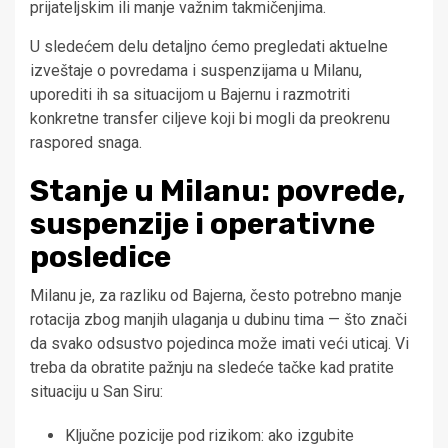
prijateljskim ili manje važnim takmičenjima.
U sledećem delu detaljno ćemo pregledati aktuelne
izveštaje o povredama i suspenzijama u Milanu,
uporediti ih sa situacijom u Bajernu i razmotriti
konkretne transfer ciljeve koji bi mogli da preokrenu
raspored snaga.
Stanje u Milanu: povrede,
suspenzije i operativne
posledice
Milanu je, za razliku od Bajerna, često potrebno manje
rotacija zbog manjih ulaganja u dubinu tima — što znači
da svako odsustvo pojedinca može imati veći uticaj. Vi
treba da obratite pažnju na sledeće tačke kad pratite
situaciju u San Siru:
Ključne pozicije pod rizikom: ako izgubite