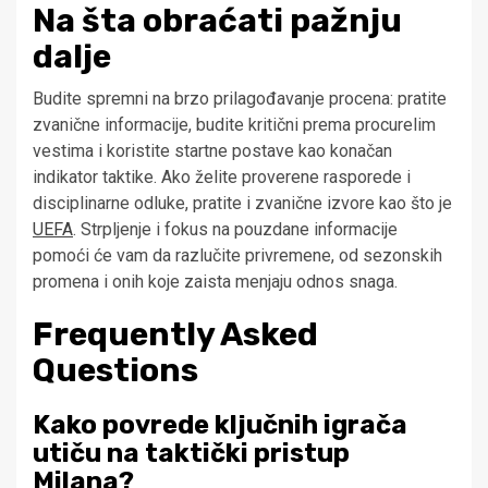
Na šta obraćati pažnju
dalje
Budite spremni na brzo prilagođavanje procena: pratite
zvanične informacije, budite kritični prema procurelim
vestima i koristite startne postave kao konačan
indikator taktike. Ako želite proverene rasporede i
disciplinarne odluke, pratite i zvanične izvore kao što je
UEFA
. Strpljenje i fokus na pouzdane informacije
pomoći će vam da razlučite privremene, od sezonskih
promena i onih koje zaista menjaju odnos snaga.
Frequently Asked
Questions
Kako povrede ključnih igrača
utiču na taktički pristup
Milana?