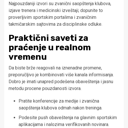
Najpouzdaniji izvori su zvanični saopštenja klubova,
izjave trenera i medicinski izveštaji; dopunite to
proverljivim sportskim portalima i zvaničnim
takmičarskim sajtovima za disciplinske odluke.
Praktični saveti za
praćenje u realnom
vremenu
Da biste brže reagovali na iznenadne promene,
preporučljivo je kombinovati više kanala informisanja.
Dobro je imati unapred podešena obaveštenja i jasnu
metodu procene pouzdanosti izvora.
Pratite konferencije za medije i zvanična
saopštenja klubova odmah nakon treninga.
Podesite push obaveštenja na glavnim sportskim
aplikacijama i nalozima verifikovanih novinara.