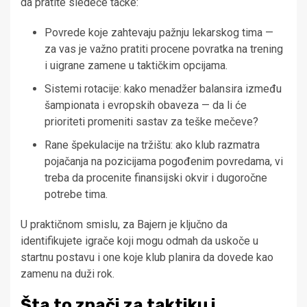
da pratite sledeće tačke:
Povrede koje zahtevaju pažnju lekarskog tima —
za vas je važno pratiti procene povratka na trening
i uigrane zamene u taktičkim opcijama.
Sistemi rotacije: kako menadžer balansira između
šampionata i evropskih obaveza — da li će
prioriteti promeniti sastav za teške mečeve?
Rane špekulacije na tržištu: ako klub razmatra
pojačanja na pozicijama pogođenim povredama, vi
treba da procenite finansijski okvir i dugoročne
potrebe tima.
U praktičnom smislu, za Bajern je ključno da
identifikujete igrače koji mogu odmah da uskoče u
startnu postavu i one koje klub planira da dovede kao
zamenu na duži rok.
Šta to znači za taktiku i