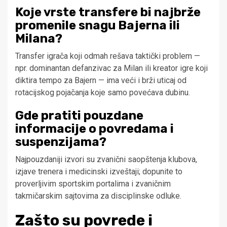
Koje vrste transfere bi najbrže
promenile snagu Bajerna ili
Milana?
Transfer igrača koji odmah rešava taktički problem —
npr. dominantan defanzivac za Milan ili kreator igre koji
diktira tempo za Bajern — ima veći i brži uticaj od
rotacijskog pojačanja koje samo povećava dubinu.
Gde pratiti pouzdane
informacije o povredama i
suspenzijama?
Najpouzdaniji izvori su zvanični saopštenja klubova,
izjave trenera i medicinski izveštaji; dopunite to
proverljivim sportskim portalima i zvaničnim
takmičarskim sajtovima za disciplinske odluke.
Zašto su povrede i