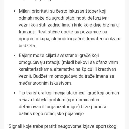
Milan: prioriteti su često iskusan štoper koji
odmah može da ugradi stabilnost, defanzivni
vezni koji štiti zadnju liniju i krilo koje daje brzinu u
tranziciji. Realistične opcije su pozajmice sa
opcijom otkupa, slobodni igrači ili transferi u okviru
budžeta.
Bajern: može ciljati svestrane igrače koji
omogućavaju rotaciju (mladi bekovi sa ofanzivnim
karakteristikama, alternativa na špicu ili kreativan
vezni). Budžet im omogućava da traže imena sa
međunarodnim iskustvom.
Tip transfera koji menja utakmicu: igrač koji odmah
rešava taktički problem (npr. dominantan
defanzivac ili organizator igre) brže pomera
balans nego rotacijsko pojačanje.
Signali koje treba pratiti: neugovorne izjave sportskog