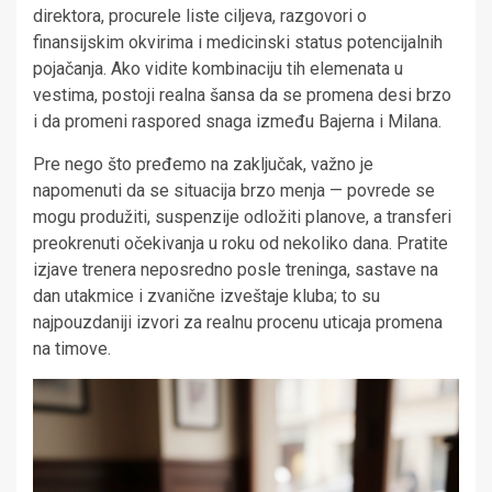
direktora, procurele liste ciljeva, razgovori o
finansijskim okvirima i medicinski status potencijalnih
pojačanja. Ako vidite kombinaciju tih elemenata u
vestima, postoji realna šansa da se promena desi brzo
i da promeni raspored snaga između Bajerna i Milana.
Pre nego što pređemo na zaključak, važno je
napomenuti da se situacija brzo menja — povrede se
mogu produžiti, suspenzije odložiti planove, a transferi
preokrenuti očekivanja u roku od nekoliko dana. Pratite
izjave trenera neposredno posle treninga, sastave na
dan utakmice i zvanične izveštaje kluba; to su
najpouzdaniji izvori za realnu procenu uticaja promena
na timove.