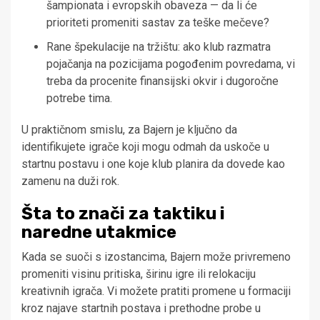
šampionata i evropskih obaveza — da li će
prioriteti promeniti sastav za teške mečeve?
Rane špekulacije na tržištu: ako klub razmatra
pojačanja na pozicijama pogođenim povredama, vi
treba da procenite finansijski okvir i dugoročne
potrebe tima.
U praktičnom smislu, za Bajern je ključno da
identifikujete igrače koji mogu odmah da uskoče u
startnu postavu i one koje klub planira da dovede kao
zamenu na duži rok.
Šta to znači za taktiku i
naredne utakmice
Kada se suoči s izostancima, Bajern može privremeno
promeniti visinu pritiska, širinu igre ili relokaciju
kreativnih igrača. Vi možete pratiti promene u formaciji
kroz najave startnih postava i prethodne probe u