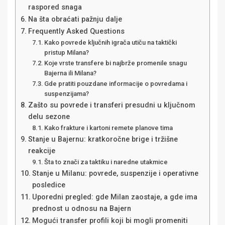
raspored snaga
Na šta obraćati pažnju dalje
Frequently Asked Questions
Kako povrede ključnih igrača utiču na taktički
pristup Milana?
Koje vrste transfere bi najbrže promenile snagu
Bajerna ili Milana?
Gde pratiti pouzdane informacije o povredama i
suspenzijama?
Zašto su povrede i transferi presudni u ključnom
delu sezone
Kako frakture i kartoni remete planove tima
Stanje u Bajernu: kratkoročne brige i tržišne
reakcije
Šta to znači za taktiku i naredne utakmice
Stanje u Milanu: povrede, suspenzije i operativne
posledice
Uporedni pregled: gde Milan zaostaje, a gde ima
prednost u odnosu na Bajern
Mogući transfer profili koji bi mogli promeniti