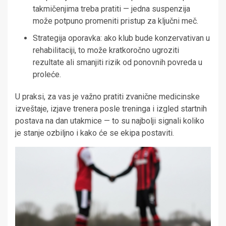
takmičenjima treba pratiti — jedna suspenzija
može potpuno promeniti pristup za ključni meč.
Strategija oporavka: ako klub bude konzervativan u
rehabilitaciji, to može kratkoročno ugroziti
rezultate ali smanjiti rizik od ponovnih povreda u
proleće.
U praksi, za vas je važno pratiti zvanične medicinske
izveštaje, izjave trenera posle treninga i izgled startnih
postava na dan utakmice — to su najbolji signali koliko
je stanje ozbiljno i kako će se ekipa postaviti.