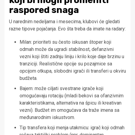
koji bi mogli promeniti
raspored snaga
U narednim nedeljama i mesecima, klubovi će gledati
razne tipove pojačanja. Evo šta treba da imate na radarу:
Milan: prioriteti su često iskusan štoper koji
odmah može da ugradi stabilnost, defanzivni
vezni koji štiti zadnju liniju i krilo koje daje brzinu u
tranziciji. Realistične opcije su pozajmice sa
opcijom otkupa, slobodni igrači ili transferi u okviru
budžeta.
Bajern: može ciljati svestrane igrače koji
omogućavaju rotaciju (mladi bekovi sa ofanzivnim
karakteristikama, alternativa na špicu ili kreativan
vezni). Budžet im omogućava da traže imena sa
međunarodnim iskustvom.
Tip transfera koji menja utakmicu: igrač koji odmah
rešava taktički problem (npr. dominantan