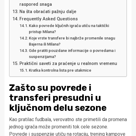
raspored snaga
Na šta obraćati pažnju dalje
Frequently Asked Questions
Kako povrede ključnih igrača utiču na taktički
pristup Milana?
Koje vrste transfere bi najbrže promenile snagu
Bajerna ili Milana?
Gde pratiti pouzdane informacije o povredama i
suspenzijama?
Praktični saveti za praćenje u realnom vremenu
Kratka kontrolna lista pre utakmice
Zašto su povrede i
transferi presudni u
ključnom delu sezone
Kao pratilac fudbala, verovatno ste primetili da promena
jednog igrača može promeniti tok cele sezone.
Povrede i suspenzije utiču na rotaciju, trening kampove