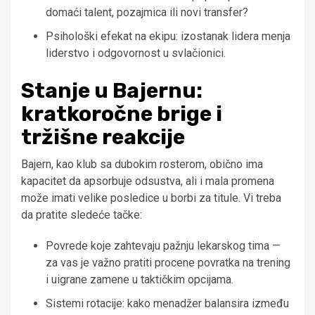
domaći talent, pozajmica ili novi transfer?
Psihološki efekat na ekipu: izostanak lidera menja
liderstvo i odgovornost u svlačionici.
Stanje u Bajernu:
kratkoročne brige i
tržišne reakcije
Bajern, kao klub sa dubokim rosterom, obično ima
kapacitet da apsorbuje odsustva, ali i mala promena
može imati velike posledice u borbi za titule. Vi treba
da pratite sledeće tačke:
Povrede koje zahtevaju pažnju lekarskog tima —
za vas je važno pratiti procene povratka na trening
i uigrane zamene u taktičkim opcijama.
Sistemi rotacije: kako menadžer balansira između