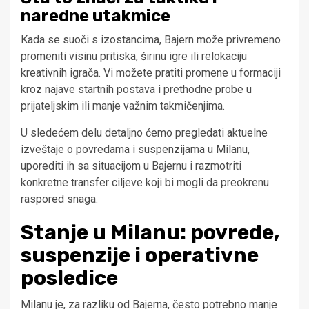
naredne utakmice
Kada se suoči s izostancima, Bajern može privremeno
promeniti visinu pritiska, širinu igre ili relokaciju
kreativnih igrača. Vi možete pratiti promene u formaciji
kroz najave startnih postava i prethodne probe u
prijateljskim ili manje važnim takmičenjima.
U sledećem delu detaljno ćemo pregledati aktuelne
izveštaje o povredama i suspenzijama u Milanu,
uporediti ih sa situacijom u Bajernu i razmotriti
konkretne transfer ciljeve koji bi mogli da preokrenu
raspored snaga.
Stanje u Milanu: povrede,
suspenzije i operativne
posledice
Milanu je, za razliku od Bajerna, često potrebno manje