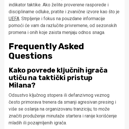
indikator taktike. Ako želite proverene rasporede i
disciplinarne odluke, pratite i zvanične izvore kao što je
UEFA
. Strpljenje i fokus na pouzdane informacije
pomoći će vam da razlučite privremene, od sezonskih
promena i onih koje zaista menjaju odnos snaga.
Frequently Asked
Questions
Kako povrede ključnih igrača
utiču na taktički pristup
Milana?
Odsustvo ključnog stopera ili defanzivnog veznog
često primorava trenera da smanji agresivan presing i
više se oslanja na organizovanu tranziciju; to može
značiti produženje minutaže startera i ranije korišćenje
mladih ili pozajmljenih igrača.