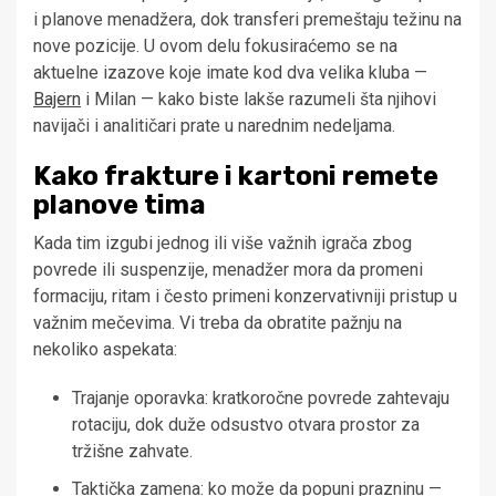
i planove menadžera, dok transferi premeštaju težinu na
nove pozicije. U ovom delu fokusiraćemo se na
aktuelne izazove koje imate kod dva velika kluba —
Bajern
i Milan — kako biste lakše razumeli šta njihovi
navijači i analitičari prate u narednim nedeljama.
Kako frakture i kartoni remete
planove tima
Kada tim izgubi jednog ili više važnih igrača zbog
povrede ili suspenzije, menadžer mora da promeni
formaciju, ritam i često primeni konzervativniji pristup u
važnim mečevima. Vi treba da obratite pažnju na
nekoliko aspekata:
Trajanje oporavka: kratkoročne povrede zahtevaju
rotaciju, dok duže odsustvo otvara prostor za
tržišne zahvate.
Taktička zamena: ko može da popuni prazninu —