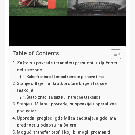
Table of Contents
Zašto su povrede i transferi presudni u ključnom
delu sezone
Kako frakture i kartoni remete planove tima
Stanje u Bajernu: kratkoročne brige i tržišne
reakcije
Šta to znači za taktiku i naredne utakmice
Stanje u Milanu: povrede, suspenzije i operativne
posledice
Uporedni pregled: gde Milan zaostaje, a gde ima
prednost u odnosu na Bajern
Mogući transfer profili koji bi mogli promeniti