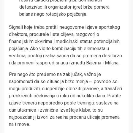
defanzivac ili organizator igre) brže pomera
balans nego rotacijsko pojačanje.
Signali koje treba pratiti: neugovorne izjave sportskog
direktora, procurele liste ciljeva, razgovori o
finansijskim okvirima i medicinski status potencijalnih
pojačanja. Ako vidite kombinaciju tih elemenata u
vestima, postoji realna šansa da se promena desi brzo
i da promeni raspored snaga između Bajerna i Milana.
Pre nego što pređemo na zaključak, važno je
napomenuti da se situacija brzo menja — povrede se
mogu produžiti, suspenzije odložiti planove, a transferi
preokrenuti očekivanja u roku od nekoliko dana. Pratite
izjave trenera neposredno posle treninga, sastave na
dan utakmice i zvanične izveštaje kluba; to su
najpouzdaniji izvori za realnu procenu uticaja promena
na timove.