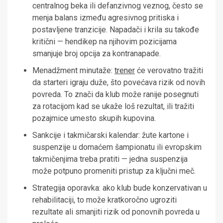
centralnog beka ili defanzivnog veznog, često se
menja balans između agresivnog pritiska i
postavljene tranzicije. Napadači i krila su takođe
kritični — hendikep na njihovim pozicijama
smanjuje broj opcija za kontranapade.
Menadžment minutaže:
trener
će verovatno tražiti
da starteri igraju duže, što povećava rizik od novih
povreda. To znači da klub može ranije posegnuti
za rotacijom kad se ukaže loš rezultat, ili tražiti
pozajmice umesto skupih kupovina.
Sankcije i takmičarski kalendar: žute kartone i
suspenzije u domaćem šampionatu ili evropskim
takmičenjima treba pratiti — jedna suspenzija
može potpuno promeniti pristup za ključni meč.
Strategija oporavka: ako klub bude konzervativan u
rehabilitaciji, to može kratkoročno ugroziti
rezultate ali smanjiti rizik od ponovnih povreda u