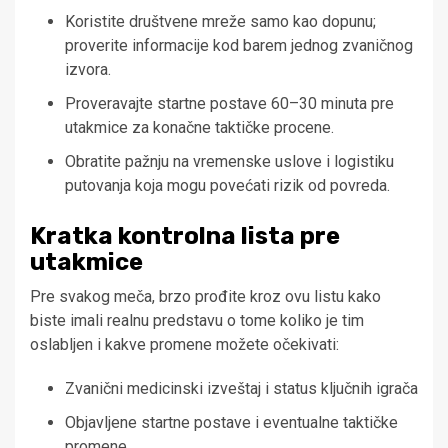
Koristite društvene mreže samo kao dopunu;
proverite informacije kod barem jednog zvaničnog
izvora.
Proveravajte startne postave 60–30 minuta pre
utakmice za konačne taktičke procene.
Obratite pažnju na vremenske uslove i logistiku
putovanja koja mogu povećati rizik od povreda.
Kratka kontrolna lista pre
utakmice
Pre svakog meča, brzo prođite kroz ovu listu kako
biste imali realnu predstavu o tome koliko je tim
oslabljen i kakve promene možete očekivati:
Zvanični medicinski izveštaj i status ključnih igrača
Objavljene startne postave i eventualne taktičke
promene