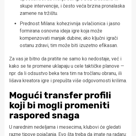
skupe intervencije, i često veća brzina pronalaska
zamene na tržištu.
Prednost Milana: kohezivnija svlačionica i jasno
formirana osnovna ideja igre koja može
kompenzovati manjak dubine; ako ključni igrači
ostanu zdravi, tim može biti izuzetno efikasan.
Za vas je bitno da pratite ne samo ko nedostaje, već i
kako se te promene uklapaju u cele taktičke planove —
npr. da li odsustvo beka tera tim na tročlanu obranu, ili
lišava kreatora igre i prepušta više odgovornosti krilima.
Mogući transfer profili
koji bi mogli promeniti
raspored snaga
U narednim nedeljama i mesecima, klubovi će gledati
razne tipove pojačanja. Evo šta treba da imate na radaru: