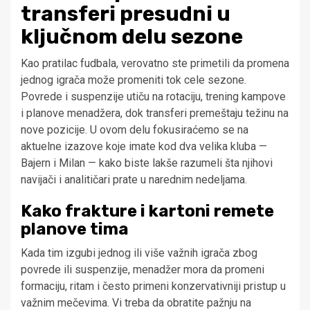
transferi presudni u
ključnom delu sezone
Kao pratilac fudbala, verovatno ste primetili da promena
jednog igrača može promeniti tok cele sezone.
Povrede i suspenzije utiču na rotaciju, trening kampove
i planove menadžera, dok transferi premeštaju težinu na
nove pozicije. U ovom delu fokusiraćemo se na
aktuelne izazove koje imate kod dva velika kluba —
Bajern i Milan — kako biste lakše razumeli šta njihovi
navijači i analitičari prate u narednim nedeljama.
Kako frakture i kartoni remete
planove tima
Kada tim izgubi jednog ili više važnih igrača zbog
povrede ili suspenzije, menadžer mora da promeni
formaciju, ritam i često primeni konzervativniji pristup u
važnim mečevima. Vi treba da obratite pažnju na