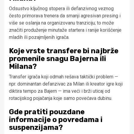
Odsustvo ključnog stopera ili defanzivnog veznog
često primorava trenera da smanji agresivan presing i
više se oslanja na organizovanu tranziciju; to može
značiti produženje minutaže startera i ranije korišćenje
mladih ili pozajmljenih igrača.
Koje vrste transfere bi najbrže
promenile snagu Bajerna ili
Milana?
Transfer igrača koji odmah rešava taktički problem —
npr. dominantan defanzivac za Milan ili kreator igre koji
diktira tempo za Bajern — ima veći i brži uticaj od
rotacijskog pojačanja koje samo povećava dubinu.
Gde pratiti pouzdane
informacije o povredama i
suspenzijama?