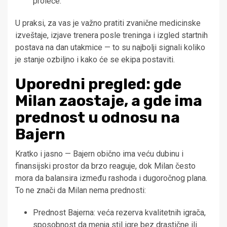
proleće.
U praksi, za vas je važno pratiti zvanične medicinske
izveštaje, izjave trenera posle treninga i izgled startnih
postava na dan utakmice — to su najbolji signali koliko
je stanje ozbiljno i kako će se ekipa postaviti.
Uporedni pregled: gde
Milan zaostaje, a gde ima
prednost u odnosu na
Bajern
Kratko i jasno — Bajern obično ima veću dubinu i
finansijski prostor da brzo reaguje, dok Milan često
mora da balansira između rashoda i dugoročnog plana.
To ne znači da Milan nema prednosti:
Prednost Bajerna: veća rezerva kvalitetnih igrača,
sposobnost da menja stil igre bez drastične ili