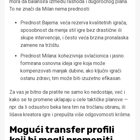
mora da balansira između rashoda i dugoročnog plana.
To ne znači da Milan nema prednosti:
Prednost Bajerna: veća rezerva kvalitetnih igrača,
sposobnost da menja stil igre bez drastične ili
skupe intervencije, i često veća brzina pronalaska
zamene na tržištu.
Prednost Milana: kohezivnija svlačionica i jasno
formirana osnovna ideja igre koja može
kompenzovati manjak dubine; ako ključni igrači
ostanu zdravi, tim može biti izuzetno efikasan.
Za vas je bitno da pratite ne samo ko nedostaje, već i
kako se te promene uklapaju u cele taktičke planove —
npr. da li odsustvo beka tera tim na tročlanu obranu, ili
lišava kreatora igre i prepušta više odgovornosti krilima.
Mogući transfer profili