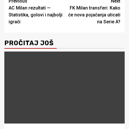
Post
Previous
Next
AC Milan rezultati —
FK Milan transferi: Kako
navigation
Statistika, golovi i najbolji
će nova pojačanja uticati
igrači
na Serie A?
PROČITAJ JOŠ