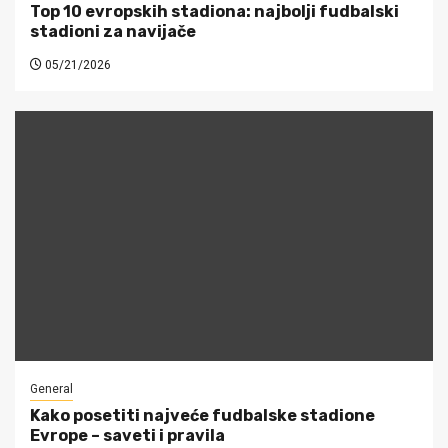
Top 10 evropskih stadiona: najbolji fudbalski
stadioni za navijače
05/21/2026
General
Kako posetiti najveće fudbalske stadione
Evrope – saveti i pravila