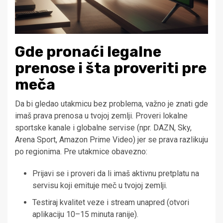
Gde pronaći legalne
prenose i šta proveriti pre
meča
Da bi gledao utakmicu bez problema, važno je znati gde
imaš prava prenosa u tvojoj zemlji. Proveri lokalne
sportske kanale i globalne servise (npr. DAZN, Sky,
Arena Sport, Amazon Prime Video) jer se prava razlikuju
po regionima. Pre utakmice obavezno:
Prijavi se i proveri da li imaš aktivnu pretplatu na
servisu koji emituje meč u tvojoj zemlji.
Testiraj kvalitet veze i stream unapred (otvori
aplikaciju 10–15 minuta ranije).