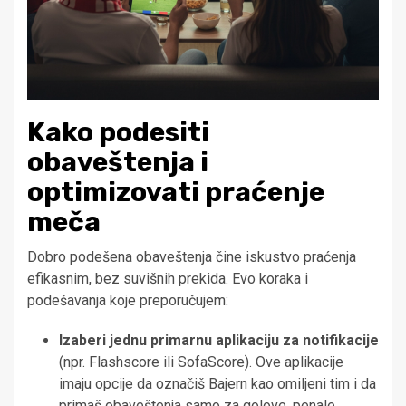
Kako podesiti
obaveštenja i
optimizovati praćenje
meča
Dobro podešena obaveštenja čine iskustvo praćenja
efikasnim, bez suvišnih prekida. Evo koraka i
podešavanja koje preporučujem:
Izaberi jednu primarnu aplikaciju za notifikacije
(npr. Flashscore ili SofaScore). Ove aplikacije
imaju opcije da označiš Bajern kao omiljeni tim i da
primaš obaveštenja samo za golove, penale,