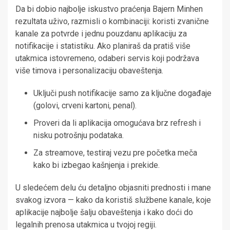
Da bi dobio najbolje iskustvo praćenja Bajern Minhen
rezultata uživo, razmisli o kombinaciji: koristi zvanične
kanale za potvrde i jednu pouzdanu aplikaciju za
notifikacije i statistiku. Ako planiraš da pratiš više
utakmica istovremeno, odaberi servis koji podržava
više timova i personalizaciju obaveštenja.
Uključi push notifikacije samo za ključne događaje
(golovi, crveni kartoni, penal).
Proveri da li aplikacija omogućava brz refresh i
nisku potrošnju podataka.
Za streamove, testiraj vezu pre početka meča
kako bi izbegao kašnjenja i prekide.
U sledećem delu ću detaljno objasniti prednosti i mane
svakog izvora — kako da koristiš službene kanale, koje
aplikacije najbolje šalju obaveštenja i kako doći do
legalnih prenosa utakmica u tvojoj regiji.