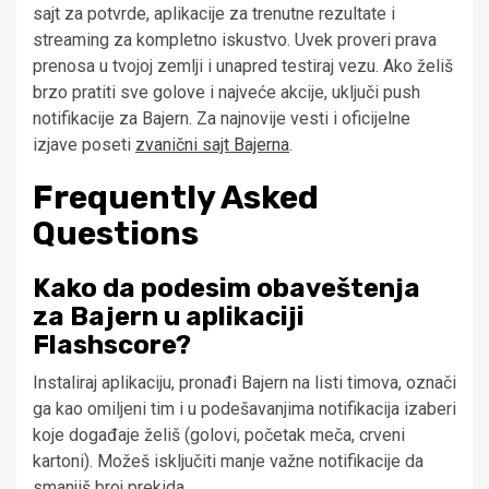
sajt za potvrde, aplikacije za trenutne rezultate i
streaming za kompletno iskustvo. Uvek proveri prava
prenosa u tvojoj zemlji i unapred testiraj vezu. Ako želiš
brzo pratiti sve golove i najveće akcije, uključi push
notifikacije za Bajern. Za najnovije vesti i oficijelne
izjave poseti
zvanični sajt Bajerna
.
Frequently Asked
Questions
Kako da podesim obaveštenja
za Bajern u aplikaciji
Flashscore?
Instaliraj aplikaciju, pronađi Bajern na listi timova, označi
ga kao omiljeni tim i u podešavanjima notifikacija izaberi
koje događaje želiš (golovi, početak meča, crveni
kartoni). Možeš isključiti manje važne notifikacije da
smanjiš broj prekida.