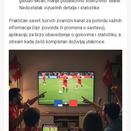
gledati ekran; manje podatkovno intenzivno. Mane:
Nedostatak vizuelnih detalja i statistike.
Praktičan savet: koristi zvanični kanal za potvrdu važnih
informacija (npr. povreda ili promena u sastavu),
aplikaciju za brzo obaveštenje o golovima i statistiku, a
stream kada želiš kompletan doživljaj utakmice.