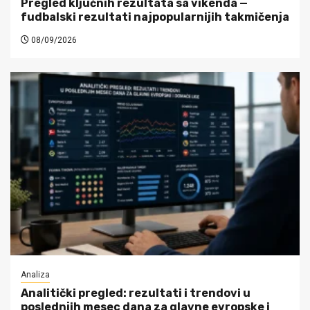
Pregled ključnih rezultata sa vikenda —
fudbalski rezultati najpopularnijih takmičenja
08/09/2026
Analiza
Analitički pregled: rezultati i trendovi u
poslednjih mesec dana za glavne evropske i