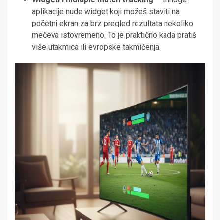
aplikacije nude widget koji možeš staviti na
početni ekran za brz pregled rezultata nekoliko
mečeva istovremeno. To je praktično kada pratiš
više utakmica ili evropske takmičenja.