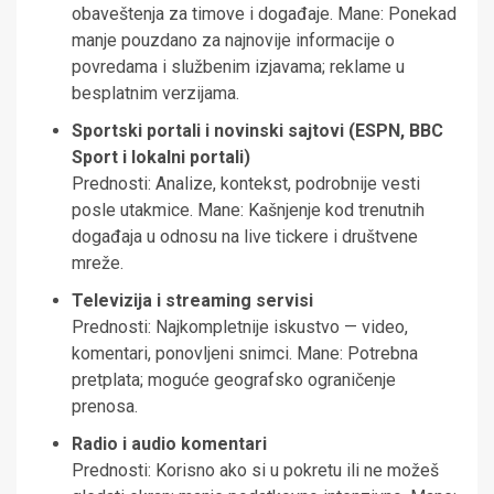
obaveštenja za timove i događaje. Mane: Ponekad
manje pouzdano za najnovije informacije o
povredama i službenim izjavama; reklame u
besplatnim verzijama.
Sportski portali i novinski sajtovi (ESPN, BBC
Sport i lokalni portali)
Prednosti: Analize, kontekst, podrobnije vesti
posle utakmice. Mane: Kašnjenje kod trenutnih
događaja u odnosu na live tickere i društvene
mreže.
Televizija i streaming servisi
Prednosti: Najkompletnije iskustvo — video,
komentari, ponovljeni snimci. Mane: Potrebna
pretplata; moguće geografsko ograničenje
prenosa.
Radio i audio komentari
Prednosti: Korisno ako si u pokretu ili ne možeš