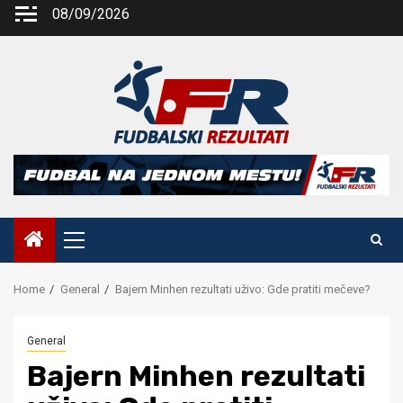
Skip
08/09/2026
to
content
Primary
Menu
Home
General
Bajern Minhen rezultati uživo: Gde pratiti mečeve?
General
Bajern Minhen rezultati