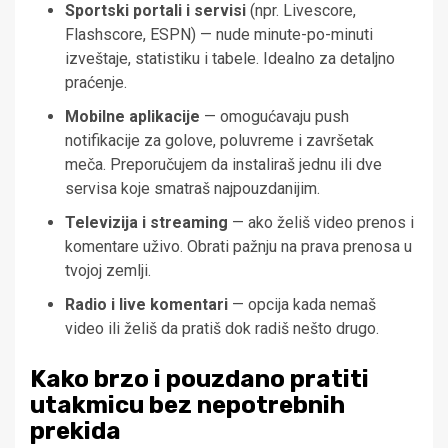
Sportski portali i servisi
(npr. Livescore,
Flashscore, ESPN) — nude minute-po-minuti
izveštaje, statistiku i tabele. Idealno za detaljno
praćenje.
Mobilne aplikacije
— omogućavaju push
notifikacije za golove, poluvreme i završetak
meča. Preporučujem da instaliraš jednu ili dve
servisa koje smatraš najpouzdanijim.
Televizija i streaming
— ako želiš video prenos i
komentare uživo. Obrati pažnju na prava prenosa u
tvojoj zemlji.
Radio i live komentari
— opcija kada nemaš
video ili želiš da pratiš dok radiš nešto drugo.
Kako brzo i pouzdano pratiti
utakmicu bez nepotrebnih
prekida