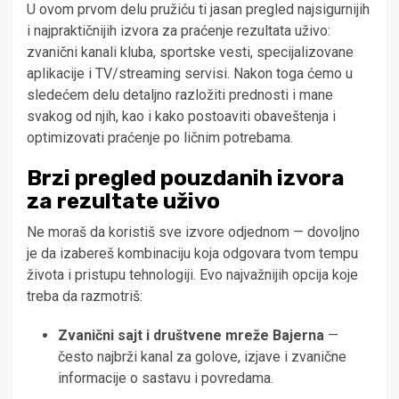
U ovom prvom delu pružiću ti jasan pregled najsigurnijih
i najpraktičnijih izvora za praćenje rezultata uživo:
zvanični kanali kluba, sportske vesti, specijalizovane
aplikacije i TV/streaming servisi. Nakon toga ćemo u
sledećem delu detaljno razložiti prednosti i mane
svakog od njih, kao i kako postoaviti obaveštenja i
optimizovati praćenje po ličnim potrebama.
Brzi pregled pouzdanih izvora
za rezultate uživo
Ne moraš da koristiš sve izvore odjednom — dovoljno
je da izabereš kombinaciju koja odgovara tvom tempu
života i pristupu tehnologiji. Evo najvažnijih opcija koje
treba da razmotriš:
Zvanični sajt i društvene mreže Bajerna
—
često najbrži kanal za golove, izjave i zvanične
informacije o sastavu i povredama.