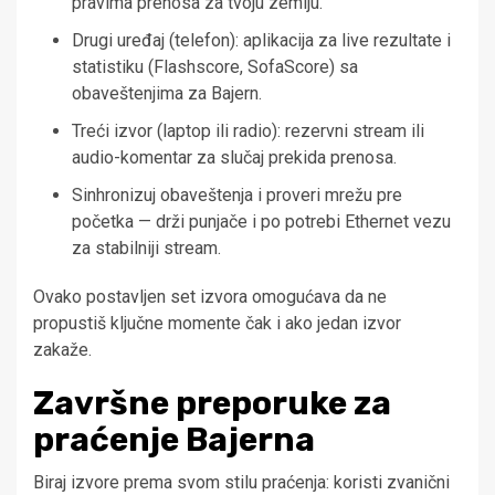
pravima prenosa za tvoju zemlju.
Drugi uređaj (telefon): aplikacija za live rezultate i
statistiku (Flashscore, SofaScore) sa
obaveštenjima za Bajern.
Treći izvor (laptop ili radio): rezervni stream ili
audio-komentar za slučaj prekida prenosa.
Sinhronizuj obaveštenja i proveri mrežu pre
početka — drži punjače i po potrebi Ethernet vezu
za stabilniji stream.
Ovako postavljen set izvora omogućava da ne
propustiš ključne momente čak i ako jedan izvor
zakaže.
Završne preporuke za
praćenje Bajerna
Biraj izvore prema svom stilu praćenja: koristi zvanični