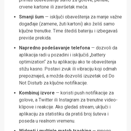
crvene kartone ili završetak meča.
Smanji šum
— isključi obaveštenja za manje važne
događaje (zamene, žuti kartoni) ako želiš samo
ključne trenutke. Time štediš bateriju i izbegavaš
previše prekida.
Napredno podešavanje telefona
— dozvoli da
aplikacija radi u pozadini i isključiš „battery
optimization“ za tu aplikaciju ako te obaveštenja
stižu kasno. Postavi zvuk ili vibraciju koji odmah
prepoznaješ, a možda dozvoliš izuzetak od Do
Not Disturb za ključne notifikacije.
Kombinuj izvore
— koristi push notifikacije za
golove, a Twitter ili Instagram za trenutne video-
klipove i reakcije. Ako gledaš stream, uključi i
aplikaciju za statistiku da pratiš broj šuteva i
poseda u realnom vremenu.
Widgeti i multiple match tracking
— mnoge