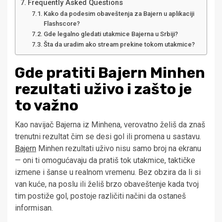
Frequently Asked Questions
Kako da podesim obaveštenja za Bajern u aplikaciji
Flashscore?
Gde legalno gledati utakmice Bajerna u Srbiji?
Šta da uradim ako stream prekine tokom utakmice?
Gde pratiti Bajern Minhen
rezultati uživo i zašto je
to važno
Kao navijač Bajerna iz Minhena, verovatno želiš da znaš
trenutni rezultat čim se desi gol ili promena u sastavu.
Bajern
Minhen rezultati uživo nisu samo broj na ekranu
— oni ti omogućavaju da pratiš tok utakmice, taktičke
izmene i šanse u realnom vremenu. Bez obzira da li si
van kuće, na poslu ili želiš brzo obaveštenje kada tvoj
tim postiže gol, postoje različiti načini da ostaneš
informisan.