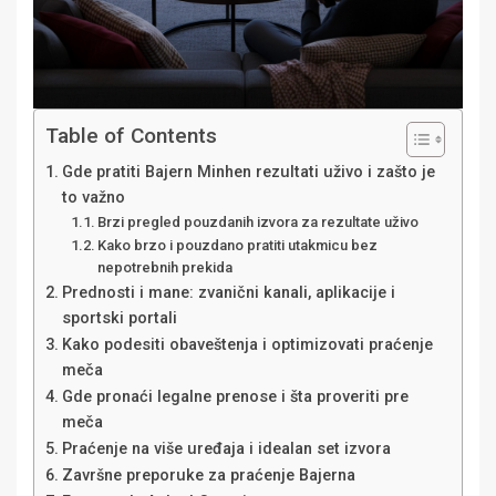
Table of Contents
Gde pratiti Bajern Minhen rezultati uživo i zašto je
to važno
Brzi pregled pouzdanih izvora za rezultate uživo
Kako brzo i pouzdano pratiti utakmicu bez
nepotrebnih prekida
Prednosti i mane: zvanični kanali, aplikacije i
sportski portali
Kako podesiti obaveštenja i optimizovati praćenje
meča
Gde pronaći legalne prenose i šta proveriti pre
meča
Praćenje na više uređaja i idealan set izvora
Završne preporuke za praćenje Bajerna