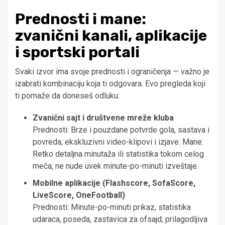
Prednosti i mane:
zvanični kanali, aplikacije
i sportski portali
Svaki izvor ima svoje prednosti i ograničenja — važno je
izabrati kombinaciju koja ti odgovara. Evo pregleda koji
ti pomaže da doneseš odluku:
Zvanični sajt i društvene mreže kluba
Prednosti: Brze i pouzdane potvrde gola, sastava i
povreda; ekskluzivni video-klipovi i izjave. Mane:
Retko detaljna minutaža ili statistika tokom celog
meča; ne nude uvek minute-po-minuti izveštaje.
Mobilne aplikacije (Flashscore, SofaScore,
LiveScore, OneFootball)
Prednosti: Minute-po-minuti prikaz, statistika
udaraca, poseda, zastavica za ofsajd; prilagodljiva