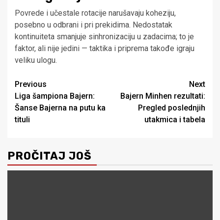
Povrede i učestale rotacije narušavaju koheziju,
posebno u odbrani i pri prekidima. Nedostatak
kontinuiteta smanjuje sinhronizaciju u zadacima; to je
faktor, ali nije jedini — taktika i priprema takođe igraju
veliku ulogu.
Post
Previous
Next
Liga šampiona Bajern:
Bajern Minhen rezultati:
navigation
Šanse Bajerna na putu ka
Pregled poslednjih
tituli
utakmica i tabela
PROČITAJ JOŠ