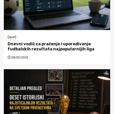
[Sport]
Dnevni vodič za praćenje i upoređivanje
fudbalskih rezultata najpopularnijih liga
08/05/2026