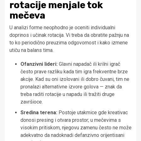
rotacije menjale tok
mečeva
U analizi forme neophodno je oceniti individualni
doprinos i učinak rotacija. Vi treba da obratite pažnju na
to ko periodično preuzima odgovornost i kako izmene
utiču na balans tima.
Ofanzivni lideri:
Glavni napadač ili krilni igrač
često prave razliku kada tim igra frekventne brze
akcije. Kad su oni izolovani ili dobro čuvani, tim ne
pronalazi alternativne izvore golova — znak da
treba raditi rotacije u napadu ili tražiti druge
završioce.
Sredina terena:
Postoje utakmice gde kreativac
donosi presing i otvara prostor; u mečevima s
visokim pritiskom, njegovu zamenu često ne može
adekvatno da nadoknadi defanzivno orijentisani