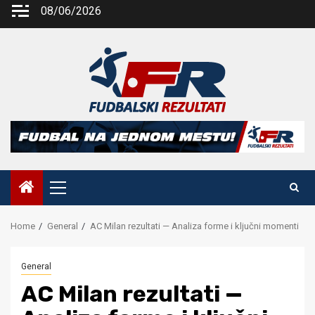
Skip
08/06/2026
to
content
Primary
Menu
Home
General
AC Milan rezultati — Analiza forme i ključni momenti
General
AC Milan rezultati —