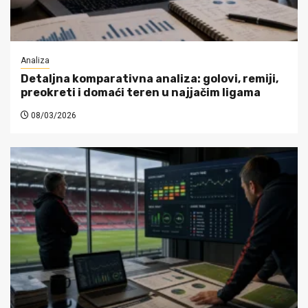
Analiza
Detaljna komparativna analiza: golovi, remiji,
preokreti i domaći teren u najjačim ligama
08/03/2026