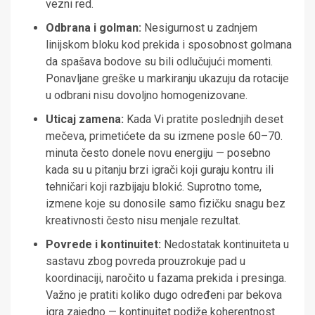
vezni red.
Odbrana i golman:
Nesigurnost u zadnjem
linijskom bloku kod prekida i sposobnost golmana
da spašava bodove su bili odlučujući momenti.
Ponavljane greške u markiranju ukazuju da rotacije
u odbrani nisu dovoljno homogenizovane.
Uticaj zamena:
Kada Vi pratite poslednjih deset
mečeva, primetićete da su izmene posle 60–70.
minuta često donele novu energiju — posebno
kada su u pitanju brzi igrači koji guraju kontru ili
tehničari koji razbijaju blokić. Suprotno tome,
izmene koje su donosile samo fizičku snagu bez
kreativnosti često nisu menjale rezultat.
Povrede i kontinuitet:
Nedostatak kontinuiteta u
sastavu zbog povreda prouzrokuje pad u
koordinaciji, naročito u fazama prekida i presinga.
Važno je pratiti koliko dugo određeni par bekova
igra zajedno — kontinuitet podiže koherentnost