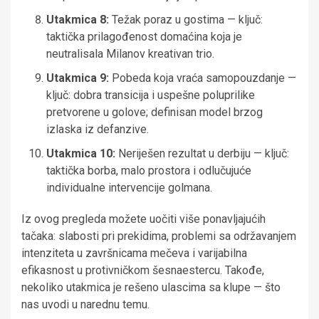
Utakmica 8:
Težak poraz u gostima — ključ:
taktička prilagođenost domaćina koja je
neutralisala Milanov kreativan trio.
Utakmica 9:
Pobeda koja vraća samopouzdanje —
ključ: dobra transicija i uspešne poluprilike
pretvorene u golove; definisan model brzog
izlaska iz defanzive.
Utakmica 10:
Neriješen rezultat u derbiju — ključ:
taktička borba, malo prostora i odlučujuće
individualne intervencije golmana.
Iz ovog pregleda možete uočiti više ponavljajućih
tačaka: slabosti pri prekidima, problemi sa održavanjem
intenziteta u završnicama mečeva i varijabilna
efikasnost u protivničkom šesnaestercu. Takođe,
nekoliko utakmica je rešeno ulascima sa klupe — što
nas uvodi u narednu temu.