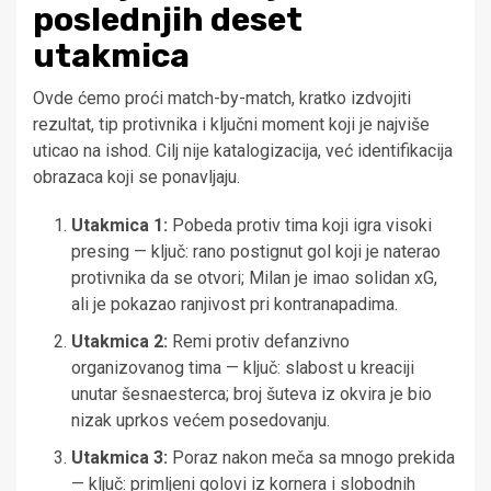
poslednjih deset
utakmica
Ovde ćemo proći match-by-match, kratko izdvojiti
rezultat, tip protivnika i ključni moment koji je najviše
uticao na ishod. Cilj nije katalogizacija, već identifikacija
obrazaca koji se ponavljaju.
Utakmica 1:
Pobeda protiv tima koji igra visoki
presing — ključ: rano postignut gol koji je naterao
protivnika da se otvori; Milan je imao solidan xG,
ali je pokazao ranjivost pri kontranapadima.
Utakmica 2:
Remi protiv defanzivno
organizovanog tima — ključ: slabost u kreaciji
unutar šesnaesterca; broj šuteva iz okvira je bio
nizak uprkos većem posedovanju.
Utakmica 3:
Poraz nakon meča sa mnogo prekida
— ključ: primljeni golovi iz kornera i slobodnih