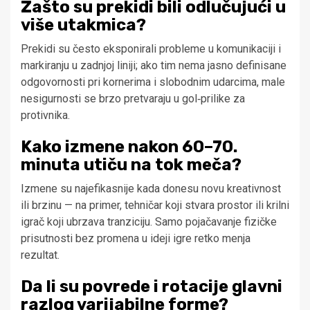
Zašto su prekidi bili odlučujući u
više utakmica?
Prekidi su često eksponirali probleme u komunikaciji i
markiranju u zadnjoj liniji; ako tim nema jasno definisane
odgovornosti pri kornerima i slobodnim udarcima, male
nesigurnosti se brzo pretvaraju u gol‑prilike za
protivnika.
Kako izmene nakon 60–70.
minuta utiču na tok meča?
Izmene su najefikasnije kada donesu novu kreativnost
ili brzinu — na primer, tehničar koji stvara prostor ili krilni
igrač koji ubrzava tranziciju. Samo pojačavanje fizičke
prisutnosti bez promena u ideji igre retko menja
rezultat.
Da li su povrede i rotacije glavni
razlog varijabilne forme?