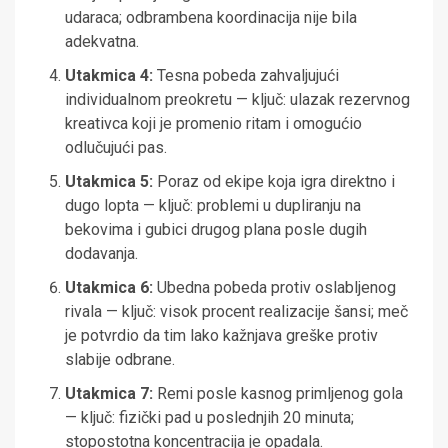
udaraca; odbrambena koordinacija nije bila
adekvatna.
Utakmica 4:
Tesna pobeda zahvaljujući
individualnom preokretu — ključ: ulazak rezervnog
kreativca koji je promenio ritam i omogućio
odlučujući pas.
Utakmica 5:
Poraz od ekipe koja igra direktno i
dugo lopta — ključ: problemi u dupliranju na
bekovima i gubici drugog plana posle dugih
dodavanja.
Utakmica 6:
Ubedna pobeda protiv oslabljenog
rivala — ključ: visok procent realizacije šansi; meč
je potvrdio da tim lako kažnjava greške protiv
slabije odbrane.
Utakmica 7:
Remi posle kasnog primljenog gola
— ključ: fizički pad u poslednjih 20 minuta;
stopostotna koncentracija je opadala.