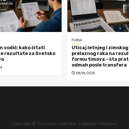
Fudbal
n vodič: kako čitati
Uticaj letnjeg i zimskog
e rezultate za Svetsko
prelaznog roka na rezul
vo
formu timova – šta prat
odmah posle transfera
26
08/06/2026
Copyright © Sva prava zadržana. Fudbalski Rezultati.