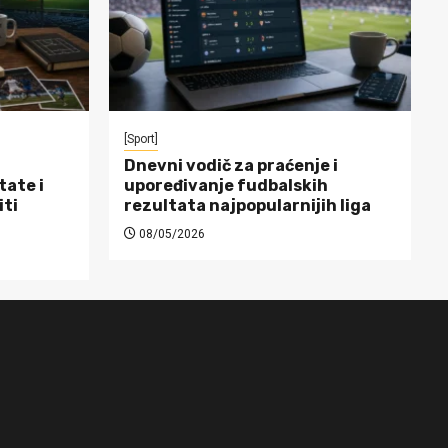
[Sport]
Dnevni vodič za praćenje i
tate i
upoređivanje fudbalskih
iti
rezultata najpopularnijih liga
08/05/2026