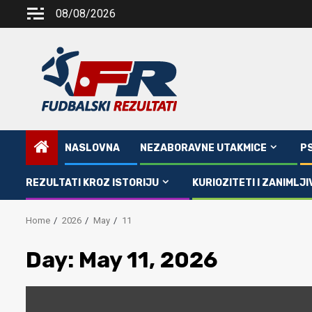
Skip
08/08/2026
to
content
NASLOVNA
NEZABORAVNE UTAKMICE
P
REZULTATI KROZ ISTORIJU
KURIOZITETI I ZANIMLJI
Home
2026
May
11
Day:
May 11, 2026