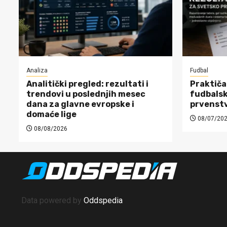
Analiza
Fudbal
Analitički pregled: rezultati i
Praktiča
trendovi u poslednjih mesec
fudbalsk
dana za glavne evropske i
prvenst
domaće lige
08/07/20
08/08/2026
Data powered by
Oddspedia