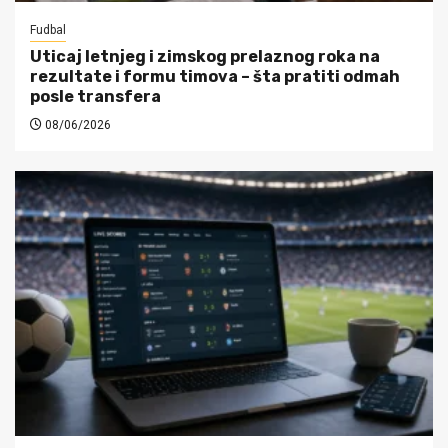
Fudbal
Uticaj letnjeg i zimskog prelaznog roka na
rezultate i formu timova – šta pratiti odmah
posle transfera
08/06/2026