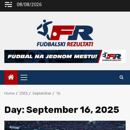
Skip
08/08/2026
to
content
Primary
Menu
Home
2025
September
16
Day:
September 16, 2025